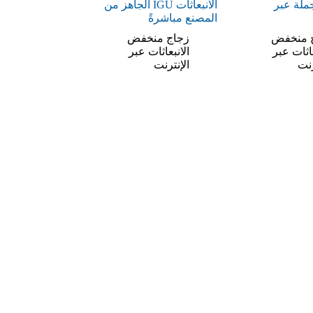
جملة عبر
الانبعاثات IGU الجاهز من
المصنع مباشرةً
 منخفض
زجاج منخفض
عاثات عبر
الانبعاثات عبر
رنت
الإنترنت