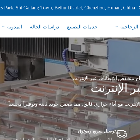
s Park, Shi Gaitang Town, Beihu District, Chenzhou, Hunan, China
 الزجاجية
خدمات التصنيع
دراسات الحالة
المدونة
ج منخفض الانبعاثات عبر الإنترنت
 الإنترنت
 بشكل مستمر عبر الإنترنت مع أداء حراري فائق، مما يضمن جودة ثابتة وتوفيراً محسناً
توصيل سريع وموثوق
وبالاستفادة من خطوط الإنتاج الفعّالة وشبكات الشحن