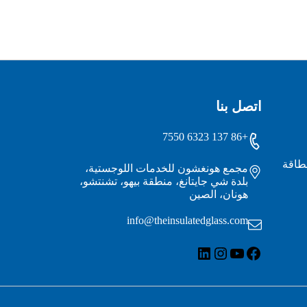
اتصل بنا
+86 137 6323 7550
لطاقة
مجمع هونغشون للخدمات اللوجستية،
بلدة شي جايتانغ، منطقة بيهو، تشنتشو،
هونان، الصين
info@theinsulatedglass.com
فيسبوك
يوتيوب
لينكد إن
انستقرام