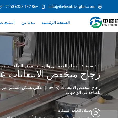
لتجاوز
+86 137 6323 7550
info@theinsulatedglass.com
لى
لمحتوى
الصفحة الرئيسية
نبذة عن
المنتجات
الرئيسية
الزجاج المعماري والزجاج الموفر للطاقة
زجا
زجاج منخفض الانبعاثات عبر
زجاج منخفض الانبعاثات (Low-E) مطلي
للطاقة في الواجهات.
ضمان الجودة الممتازة
نحن نوفر حلولاً زجاجية من الدرجة الأولى، من الزجاج