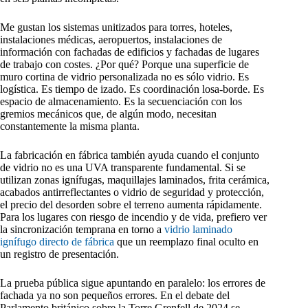
Me gustan los sistemas unitizados para torres, hoteles,
instalaciones médicas, aeropuertos, instalaciones de
información con fachadas de edificios y fachadas de lugares
de trabajo con costes. ¿Por qué? Porque una superficie de
muro cortina de vidrio personalizada no es sólo vidrio. Es
logística. Es tiempo de izado. Es coordinación losa-borde. Es
espacio de almacenamiento. Es la secuenciación con los
gremios mecánicos que, de algún modo, necesitan
constantemente la misma planta.
La fabricación en fábrica también ayuda cuando el conjunto
de vidrio no es una UVA transparente fundamental. Si se
utilizan zonas ignífugas, maquillajes laminados, frita cerámica,
acabados antirreflectantes o vidrio de seguridad y protección,
el precio del desorden sobre el terreno aumenta rápidamente.
Para los lugares con riesgo de incendio y de vida, prefiero ver
la sincronización temprana en torno a
vidrio laminado
ignífugo directo de fábrica
que un reemplazo final oculto en
un registro de presentación.
La prueba pública sigue apuntando en paralelo: los errores de
fachada ya no son pequeños errores. En el debate del
Parlamento británico sobre la Torre Grenfell de 2024 se