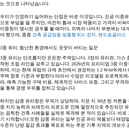
는 것으로 나타났습니다.
우리가 인정하기 싫어하는 단점은 바로 이것입니다. 진공 이중유리
으로 부담을 덜 주지만, 여전히 틈새 시장 제품이고 가격이 비싸
이중창이 명시된 경우를 볼 때마다, 외벽의 나머지 부분에는 대
야 했으며, 종종
건축 공급망용 맞춤형 IGU 장치
.
랜드송글라스
3중 유리: 험난한 환경에서도 꿋꿋이 버티는 일꾼
3중 유리는 단조롭지만 든든한 주역입니다. 3장의 유리판, 가스 충
착된 조립 라인을 갖추고 있습니다. 2026년의 프리미엄 3중 이중유리(
하며, 이는 현재 유럽의 규제 초안에서 권장하는 1.2 W/m²K에서 
주택 창호 기준과 부합한다.따라서 수많은 리모델링 프로젝트에서
라, 예측 가능한 구매 비용, 체계적인 서비스 보증, 그리고 무게
을 통해 경쟁 우위를 점하고 있습니다.
하지만 삼중 유리창은 무게가 상당하며, 지은 지 30년 된 커튼월
중 지지 능력과 브래킷의 피로도로 인해 열정적으로 추진되던 유
는 끔찍한 건축 사례들을 실제로 목격해 본 적이 있습니다. 바로
기 시작합니다.또한 삼중 유리는 일부 진공 유리 제품보다 태양열 
수준의 난방 절감 효과를 목표로 하는 추운 기후 지역의 개보수 