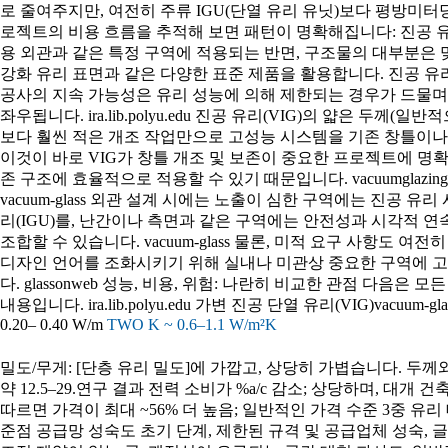
로 줄여주지만, 여전히 주류 IGU(단열 유리 유닛)보다 평방미터당 비용
로젝트의 비용 흐름을 추적해 보면 패턴이 명확해집니다: 진공 유
용 외관과 같은 특정 구역에 적용되는 반면, 구조물의 대부분은 맞
강화 유리 표면과 같은 다양한 표준 제품을 활용합니다. 진공 유리
공사의 지속 가능성은 유리 성능에 의해 제한되는 경우가 드물며, 
좌우됩니다. ira.lib.polyu.edu 진공 유리(VIG)의 얇은 두께
보다 훨씬 적은 개조 작업만으로 고성능 시스템을 기존 창틀이나 얇은 
이것이 바로 VIG가 창틀 개조 및 보존이 중요한 프로젝트에 명
존 구조에 효율적으로 적용할 수 있기 때문입니다. vacuumglaz
vacuum-glass 외관 설계 시에는 노출이 심한 구역에는 진공 유
리(IGU)를, 난간이나 측면과 같은 구역에는 안전성과 시각적 
조합할 수 있습니다. vacuum-glass 물론, 미적 요구 사항도
디자인 언어를 조화시키기 위해 실내나 미관상 중요한 구역에 고
다. glassonweb 성능, 비용, 위험: 나란히 비교한 관점 다음
내용입니다. ira.lib.polyu.edu 가변 진공 단열 유리(VIG)vacuum-g
0.20– 0.40 W/m
TWO K ~ 0.6–1.1 W/m²K
밀도/무게: [단층 유리 밀도]에 가깝고, 상당히 가볍습니다. 두께
약 12.5–29.연구 결과 전력 소비가 %a/c 감소; 상당하며, 대개
따르면 가격이 최대 ~56% 더 높음; 일반적인 가격 수준 3중 유리
준점 공급망 성숙도 초기 단계, 제한된 규격 및 공급업체 성숙, 