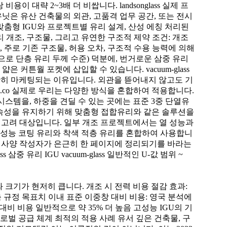
이 대략 2~3배 더 비쌉니다. landsonglass 실제 프
닛은 유산 건축물의 외관, 고품격 업무 공간, 또는 전시
춤형 IGU와 프로젝트별 유리 설계, 산성 에칭 처리된
 개조, 구조물, 그리고 유연한 구조적 제약 조건: 개조
주로 기존 구조물, 허용 오차, 구조적 수용 능력에 의해
(일반적으로 단층 유리 두께 수준) 덕분에, 번거로운 삼중 유리
커튼월 포켓에 삽입할 수 있습니다. vacuum-glass
확히 마케팅되는 이유입니다. 외관을 뜯어내지 않고도 기
ing.co 실제로 우리는 다양한 방식을 혼합하여 적용합니다.
리 시스템을, 하중을 견딜 수 있는 곳에는 표준 3중 단열유
연속성을 유지하기 위해 맞춤형 접합유리와 같은 솔루션을
 여전히 고려 대상입니다. 일부 개조 프로젝트에서는 열 성능과
성능 코팅 유리와 착색 적층 유리를 혼합하여 사용합니
은 모든 사양 작성자가 은근히 한 페이지에 정리되기를 바라는
lass 삼중 유리 IGU vacuum-glass 일반적인 U-값 범위 ~
와 크기가 현저히 큽니다. 개조 시 전력 비용 절감 효과:
 건축 규정 목표치 이내 표준 이중창 대비 비용: 영국 분석에
 대비 비용 일반적으로 약 35% 더 높음 고성능 IGU의 기
글로벌 공급 체계 최적의 적용 사례 유서 깊은 건축물, 구