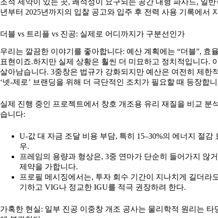
조적 제약이 있는 곳, 쾌적성이 요구되는 공간 대형 파사드, 일반
년부터 2025년까지의 입찰 공고와 입주 후 전력 사용 기록에서 지속적
더블 vs 트리플 vs 진공: 실제로 어디까지가 구분선인가
우리는 깔끔한 이야기를 좋아합니다: 예산 계획에는 “더블”, 효율성
표현이죠.하지만 실제 상황은 훨씬 더 미묘하고 정치적입니다. 
살아남습니다. 3중창은 법규가 강화되지만 예산은 여전히 제한적
‘넷-제로’ 브랜딩을 위해 더 극단적인 조치가 필요할 때 등장합니
실제 진행 중인 프로젝트에서 창호 개조용 유리 재질을 비교 분석
습니다:
U-값 대 자금 조달 비용 부담, 특히 15–30%의 에너지 절
우.
프레임의 용량과 형상은, 3중 연마가 단순히 들어가지 않
제약을 가합니다.
프로필 메시징에서는, 투자 회수 기간이 지나치게 길더라도
기하고 VIG나 정교한 IGU를 적극 권장하려 한다.
가혹한 현실: 일부 진공 이중창 개조 공사는 물리학적 원리는 