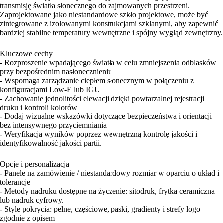
transmisję światła słonecznego do zajmowanych przestrzeni.
Zaprojektowane jako niestandardowe szkło projektowe, może być
zintegrowane z izolowanymi konstrukcjami szklanymi, aby zapewnić
bardziej stabilne temperatury wewnętrzne i spójny wygląd zewnętrzny.
Kluczowe cechy
- Rozproszenie wpadającego światła w celu zmniejszenia odblasków
przy bezpośrednim nasłonecznieniu
- Wspomaga zarządzanie ciepłem słonecznym w połączeniu z
konfiguracjami Low-E lub IGU
- Zachowanie jednolitości elewacji dzięki powtarzalnej rejestracji
druku i kontroli kolorów
- Dodaj wizualne wskazówki dotyczące bezpieczeństwa i orientacji
bez intensywnego przyciemniania
- Weryfikacja wyników poprzez wewnętrzną kontrolę jakości i
identyfikowalność jakości partii.
Opcje i personalizacja
- Panele na zamówienie / niestandardowy rozmiar w oparciu o układ i
tolerancje
- Metody nadruku dostępne na życzenie: sitodruk, frytka ceramiczna
lub nadruk cyfrowy.
- Style pokrycia: pełne, częściowe, paski, gradienty i strefy logo
zgodnie z opisem