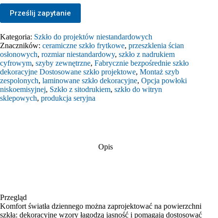
Prześlij zapytanie
Kategoria:
Szkło do projektów niestandardowych
Znaczników:
ceramiczne szkło frytkowe
,
przeszklenia ścian
osłonowych
,
rozmiar niestandardowy
,
szkło z nadrukiem
cyfrowym
,
szyby zewnętrzne
,
Fabrycznie bezpośrednie szkło
dekoracyjne Dostosowane szkło projektowe
,
Montaż szyb
zespolonych
,
laminowane szkło dekoracyjne
,
Opcja powłoki
niskoemisyjnej
,
Szkło z sitodrukiem
,
szkło do witryn
sklepowych
,
produkcja seryjna
Opis
Przegląd
Komfort światła dziennego można zaprojektować na powierzchni
szkła: dekoracyjne wzory łagodzą jasność i pomagają dostosować