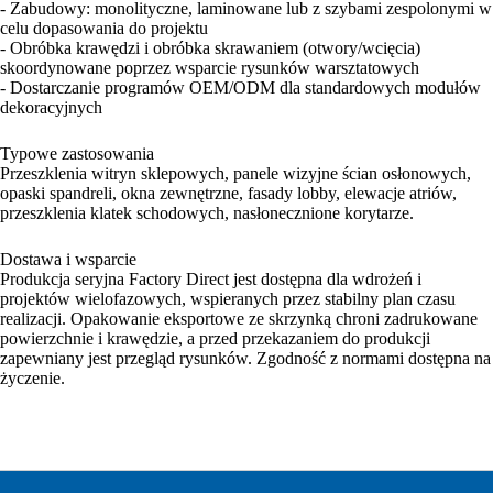
- Zabudowy: monolityczne, laminowane lub z szybami zespolonymi w
celu dopasowania do projektu
- Obróbka krawędzi i obróbka skrawaniem (otwory/wcięcia)
skoordynowane poprzez wsparcie rysunków warsztatowych
- Dostarczanie programów OEM/ODM dla standardowych modułów
dekoracyjnych
Typowe zastosowania
Przeszklenia witryn sklepowych, panele wizyjne ścian osłonowych,
opaski spandreli, okna zewnętrzne, fasady lobby, elewacje atriów,
przeszklenia klatek schodowych, nasłonecznione korytarze.
Dostawa i wsparcie
Produkcja seryjna Factory Direct jest dostępna dla wdrożeń i
projektów wielofazowych, wspieranych przez stabilny plan czasu
realizacji. Opakowanie eksportowe ze skrzynką chroni zadrukowane
powierzchnie i krawędzie, a przed przekazaniem do produkcji
zapewniany jest przegląd rysunków. Zgodność z normami dostępna na
życzenie.