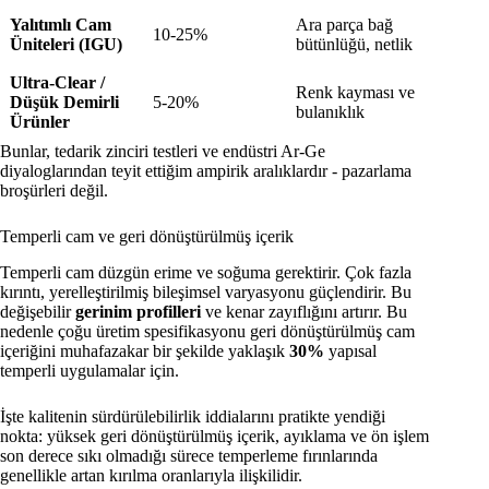
Yalıtımlı Cam
Ara parça bağ
10-25%
Üniteleri (IGU)
bütünlüğü, netlik
Ultra-Clear /
Renk kayması ve
Düşük Demirli
5-20%
bulanıklık
Ürünler
Bunlar, tedarik zinciri testleri ve endüstri Ar-Ge
diyaloglarından teyit ettiğim ampirik aralıklardır - pazarlama
broşürleri değil.
Temperli cam ve geri dönüştürülmüş içerik
Temperli cam düzgün erime ve soğuma gerektirir. Çok fazla
kırıntı, yerelleştirilmiş bileşimsel varyasyonu güçlendirir. Bu
değişebilir
gerinim profilleri
ve kenar zayıflığını artırır. Bu
nedenle çoğu üretim spesifikasyonu geri dönüştürülmüş cam
içeriğini muhafazakar bir şekilde yaklaşık
30%
yapısal
temperli uygulamalar için.
İşte kalitenin sürdürülebilirlik iddialarını pratikte yendiği
nokta: yüksek geri dönüştürülmüş içerik, ayıklama ve ön işlem
son derece sıkı olmadığı sürece temperleme fırınlarında
genellikle artan kırılma oranlarıyla ilişkilidir.