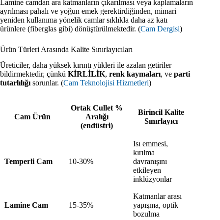
Lamine camdan ara katmanların çıkarılması veya kaplamaların
ayrılması pahalı ve yoğun emek gerektirdiğinden, mimari
yeniden kullanıma yönelik camlar sıklıkla daha az katı
ürünlere (fiberglas gibi) dönüştürülmektedir. (
Cam Dergisi
)
Ürün Türleri Arasında Kalite Sınırlayıcıları
Üreticiler, daha yüksek kırıntı yükleri ile azalan getiriler
bildirmektedir, çünkü
KİRLİLİK
,
renk kaymaları
, ve
parti
tutarlılığı
sorunlar. (
Cam Teknolojisi Hizmetleri
)
Ortak Cullet %
Birincil Kalite
Cam Ürün
Aralığı
Sınırlayıcı
(endüstri)
Isı emmesi,
kırılma
Temperli Cam
10-30%
davranışını
etkileyen
inklüzyonlar
Katmanlar arası
Lamine Cam
15-35%
yapışma, optik
bozulma