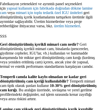
Fabrikasyon yetenekleri ve ayrıntılı panel seçenekleri
için
yapısal kullanım için fabrikada doğrudan dökme lamine
cam
veya
mimari için toplu tedarik özel IGU üniteleri
geri
dönüştürülmüş içerik kısıtlamalarını tartışırken üretimle ilgili
ayrıntılar sağlayabilir. Üretim hizmetlerine veya proje
rehberliğine ihtiyacınız varsa, bkz.
üreti̇m hi̇zmetleri̇
.
SSS
Geri dönüştürülmüş içerikli mimari cam nedir?
Geri
dönüştürülmüş içerikli mimari cam, binalarda (pencereler,
giydirme cepheler, IGU'lar, vb.) kullanılan ve hammadde
karışımında bir miktar geri dönüştürülmüş cam kırığı (kırılmış
veya yeniden eritilmiş cam) içeren, ancak yine de yapısal,
termal ve estetik performans standartlarını karşılayan camdır.
Temperli camda kalite kaybı olmadan ne kadar geri
dönüştürülmüş cam içeriği kullanılabilir?
Temperli mimari
cam tipik olarak şunları kullanır
10-30% geri dönüştürülmüş
cam kırığı
. Bu aralığın üzerinde, sıvılaşma ve yerel gerilme
profillerindeki değişimler, ısıl işlem sırasında kenar zayıflığı
veya arıza riskini artırır.
Lamine cam yüksek geri dönüştürülmüş içerik içerebilir