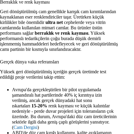
Berraklık ve renk kayması
Geri dönüştürülmüş cam genellikle karışık cam kırıntılarından
kaynaklanan eser renklendiriciler taşır. Üretirken küçük
kirlilikler bile önemlidir
ultra net
cephelerde veya vitrin
camlarında kullanılan mimari camlar. Bu ürünler üstün
performans sağlar
berraklık ve renk kayması
. Yüksek
performanslı tedarikçilerin çoğu burada düşük demirli
işlenmemiş hammaddeleri hedefleyecek ve geri dönüştürülmüş
camı partinin bir kısmıyla sınırlandıracaktır.
Gerçek dünya vaka referansları
Yüksek geri dönüştürülmüş içeriğin gerçek üretimde test
edildiği proje verilerini takip ettim:
Avrupa'da gerçekleştirilen bir pilot uygulamada
şamandıralı hat partilerinde 40% iç kırıntıya izin
verilmiş, ancak gerçek dünyadaki hat sonu
ıskartaları
15-20%
renk kayması ve küçük kalıntılar
nedeniyle - perde duvar projeleri için toleransların çok
üzerinde. Bu durum, Avrupa'daki düz cam üreticilerinin
sektörle ilgili daha geniş çaplı görüşlerini yansıtıyor.
(
Cam Dergisi
)
ABD'de düz cam kırığı kullanımı, kalite ayıklamanın