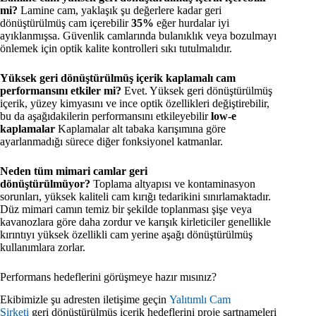
mi?
Lamine cam, yaklaşık şu değerlere kadar geri
dönüştürülmüş cam içerebilir
35%
eğer hurdalar iyi
ayıklanmışsa. Güvenlik camlarında bulanıklık veya bozulmayı
önlemek için optik kalite kontrolleri sıkı tutulmalıdır.
Yüksek geri dönüştürülmüş içerik kaplamalı cam
performansını etkiler mi?
Evet. Yüksek geri dönüştürülmüş
içerik, yüzey kimyasını ve ince optik özellikleri değiştirebilir,
bu da aşağıdakilerin performansını etkileyebilir
low-e
kaplamalar
Kaplamalar alt tabaka karışımına göre
ayarlanmadığı sürece diğer fonksiyonel katmanlar.
Neden tüm mimari camlar geri
dönüştürülmüyor?
Toplama altyapısı ve kontaminasyon
sorunları, yüksek kaliteli cam kırığı tedarikini sınırlamaktadır.
Düz mimari camın temiz bir şekilde toplanması şişe veya
kavanozlara göre daha zordur ve karışık kirleticiler genellikle
kırıntıyı yüksek özellikli cam yerine aşağı dönüştürülmüş
kullanımlara zorlar.
Performans hedeflerini görüşmeye hazır mısınız?
Ekibimizle şu adresten iletişime geçin
Yalıtımlı Cam
Şirketi
geri dönüştürülmüş içerik hedeflerini proje şartnameleri