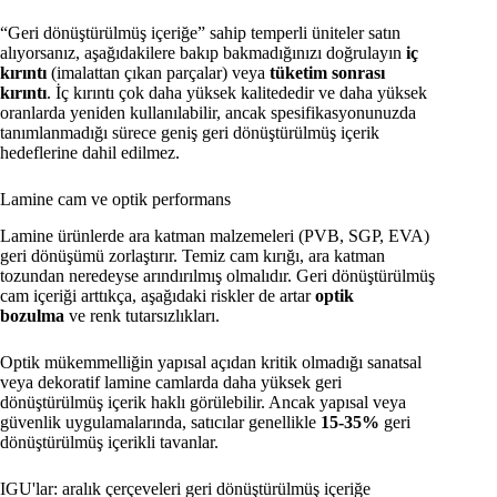
“Geri dönüştürülmüş içeriğe” sahip temperli üniteler satın
alıyorsanız, aşağıdakilere bakıp bakmadığınızı doğrulayın
iç
kırıntı
(imalattan çıkan parçalar) veya
tüketim sonrası
kırıntı
. İç kırıntı çok daha yüksek kalitededir ve daha yüksek
oranlarda yeniden kullanılabilir, ancak spesifikasyonunuzda
tanımlanmadığı sürece geniş geri dönüştürülmüş içerik
hedeflerine dahil edilmez.
Lamine cam ve optik performans
Lamine ürünlerde ara katman malzemeleri (PVB, SGP, EVA)
geri dönüşümü zorlaştırır. Temiz cam kırığı, ara katman
tozundan neredeyse arındırılmış olmalıdır. Geri dönüştürülmüş
cam içeriği arttıkça, aşağıdaki riskler de artar
optik
bozulma
ve renk tutarsızlıkları.
Optik mükemmelliğin yapısal açıdan kritik olmadığı sanatsal
veya dekoratif lamine camlarda daha yüksek geri
dönüştürülmüş içerik haklı görülebilir. Ancak yapısal veya
güvenlik uygulamalarında, satıcılar genellikle
15-35%
geri
dönüştürülmüş içerikli tavanlar.
IGU'lar: aralık çerçeveleri geri dönüştürülmüş içeriğe