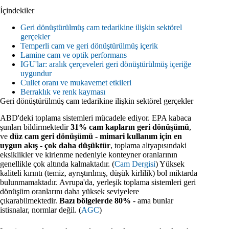
İçindekiler
Geri dönüştürülmüş cam tedarikine ilişkin sektörel
gerçekler
Temperli cam ve geri dönüştürülmüş içerik
Lamine cam ve optik performans
IGU'lar: aralık çerçeveleri geri dönüştürülmüş içeriğe
uygundur
Cullet oranı ve mukavemet etkileri
Berraklık ve renk kayması
Geri dönüştürülmüş cam tedarikine ilişkin sektörel gerçekler
ABD'deki toplama sistemleri mücadele ediyor. EPA kabaca
şunları bildirmektedir
31% cam kapların geri dönüşümü
,
ve
düz cam geri dönüşümü - mimari kullanım için en
uygun akış - çok daha düşüktür
, toplama altyapısındaki
eksiklikler ve kirlenme nedeniyle konteyner oranlarının
genellikle çok altında kalmaktadır. (
Cam Dergisi
) Yüksek
kaliteli kırıntı (temiz, ayrıştırılmış, düşük kirlilik) bol miktarda
bulunmamaktadır. Avrupa'da, yerleşik toplama sistemleri geri
dönüşüm oranlarını daha yüksek seviyelere
çıkarabilmektedir.
Bazı bölgelerde 80%
- ama bunlar
istisnalar, normlar değil. (
AGC
)