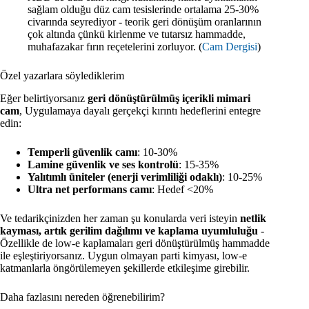
sağlam olduğu düz cam tesislerinde ortalama 25-30%
civarında seyrediyor - teorik geri dönüşüm oranlarının
çok altında çünkü kirlenme ve tutarsız hammadde,
muhafazakar fırın reçetelerini zorluyor. (
Cam Dergisi
)
Özel yazarlara söylediklerim
Eğer belirtiyorsanız
geri dönüştürülmüş içerikli mimari
cam
, Uygulamaya dayalı gerçekçi kırıntı hedeflerini entegre
edin:
Temperli güvenlik camı
: 10-30%
Lamine güvenlik ve ses kontrolü
: 15-35%
Yalıtımlı üniteler (enerji verimliliği odaklı)
: 10-25%
Ultra net performans camı
: Hedef <20%
Ve tedarikçinizden her zaman şu konularda veri isteyin
netlik
kayması, artık gerilim dağılımı ve kaplama uyumluluğu
-
Özellikle de low-e kaplamaları geri dönüştürülmüş hammadde
ile eşleştiriyorsanız. Uygun olmayan parti kimyası, low-e
katmanlarla öngörülemeyen şekillerde etkileşime girebilir.
Daha fazlasını nereden öğrenebilirim?