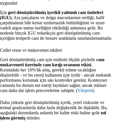
uygundur
İçin
geri dönüştürülmüş içerikli yalıtımlı cam üniteleri
(IGU)
, Ara parçaların ve dolgu macunlarının sertliği, hafif
çarpılmaların bile kenar sızdırmazlık bütünlüğünü ve uzun
vadeli argon tutma özelliğini etkilediği anlamına gelir. Bu
nedenle birçok IGU tedarikçisi geri dönüştürülmüş cam
içeriğini temperli cam ile benzer aralıklarla sınırlandırmaktadır.
Cullet oranı ve mukavemet etkileri
Geri dönüştürülmüş cam için endüstri ölçütü şöyledir
cam
mukavemeti üzerinde cam kırığı oranının etkisi
.
Kırıntıdaki her 10%'lik artış, gerekli eritme sıcaklığını
düşürebilir - ve bu enerji kullanımı için iyidir - ancak mekanik
performansı korumak için sıkı kontroller gerekir. Konteyner
camında bu durum net enerji faydaları sağlar, ancak mimari
cam daha dar işlem pencerelerine sahiptir. (
Vikipedi
)
Daha yüksek geri dönüştürülmüş içerik, yerel viskozite ve
termal gradyanlarda daha fazla değişkenlik ile ilişkilidir. Bu,
aşağıdaki durumlarda anlamlı bir kalite riski haline gelir
ısıl
işlem görmüş
ürünler.