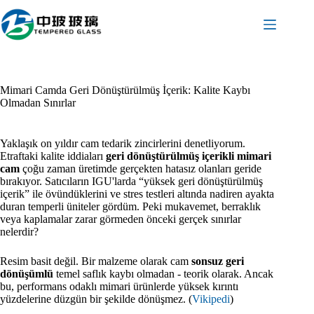
İçeriğe
geç
Mimari Camda Geri Dönüştürülmüş İçerik: Kalite Kaybı
Olmadan Sınırlar
Yaklaşık on yıldır cam tedarik zincirlerini denetliyorum.
Etraftaki kalite iddiaları
geri dönüştürülmüş içerikli mimari
cam
çoğu zaman üretimde gerçekten hatasız olanları geride
bırakıyor. Satıcıların IGU'larda “yüksek geri dönüştürülmüş
içerik” ile övündüklerini ve stres testleri altında nadiren ayakta
duran temperli üniteler gördüm. Peki mukavemet, berraklık
veya kaplamalar zarar görmeden önceki gerçek sınırlar
nelerdir?
Resim basit değil. Bir malzeme olarak cam
sonsuz geri
dönüşümlü
temel saflık kaybı olmadan - teorik olarak. Ancak
bu, performans odaklı mimari ürünlerde yüksek kırıntı
yüzdelerine düzgün bir şekilde dönüşmez. (
Vikipedi
)