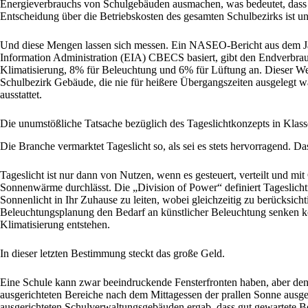
Energieverbrauchs von Schulgebäuden ausmachen, was bedeutet, dass j
Entscheidung über die Betriebskosten des gesamten Schulbezirks ist und
Und diese Mengen lassen sich messen. Ein NASEO-Bericht aus dem J
Information Administration (EIA) CBECS basiert, gibt den Endverbra
Klimatisierung, 8% für Beleuchtung und 6% für Lüftung an. Dieser Wer
Schulbezirk Gebäude, die nie für heißere Übergangszeiten ausgelegt 
ausstattet.
Die unumstößliche Tatsache bezüglich des Tageslichtkonzepts in Kla
Die Branche vermarktet Tageslicht so, als sei es stets hervorragend. Das 
Tageslicht ist nur dann von Nutzen, wenn es gesteuert, verteilt und mit 
Sonnenwärme durchlässt. Die „Division of Power“ definiert Tageslich
Sonnenlicht in Ihr Zuhause zu leiten, wobei gleichzeitig zu berücksichti
Beleuchtungsplanung den Bedarf an künstlicher Beleuchtung senken k
Klimatisierung entstehen.
In dieser letzten Bestimmung steckt das große Geld.
Eine Schule kann zwar beeindruckende Fensterfronten haben, aber den
ausgerichteten Bereiche nach dem Mittagessen der prallen Sonne ausge
ausgerichteten Schulverwaltungsgebäuden ergab, dass gut gewartete B