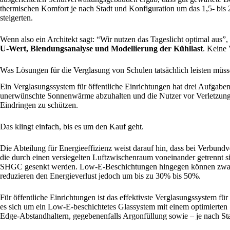
thermischen Komfort je nach Stadt und Konfiguration um das 1,5- bis 
steigerten.
Wenn also ein Architekt sagt: “Wir nutzen das Tageslicht optimal aus”
U-Wert, Blendungsanalyse und Modellierung der Kühllast
. Keine
Was Lösungen für die Verglasung von Schulen tatsächlich leisten müs
Ein Verglasungssystem für öffentliche Einrichtungen hat drei Aufgaben
unerwünschte Sonnenwärme abzuhalten und die Nutzer vor Verletzun
Eindringen zu schützen.
Das klingt einfach, bis es um den Kauf geht.
Die Abteilung für Energieeffizienz weist darauf hin, dass bei Verbu
die durch einen versiegelten Luftzwischenraum voneinander getrennt si
SHGC gesenkt werden. Low-E-Beschichtungen hingegen können zwar e
reduzieren den Energieverlust jedoch um bis zu 30% bis 50%.
Für öffentliche Einrichtungen ist das effektivste Verglasungssystem für
es sich um ein Low-E-beschichtetes Glassystem mit einem optimierten
Edge-Abstandhaltern, gegebenenfalls Argonfüllung sowie – je nach Sta