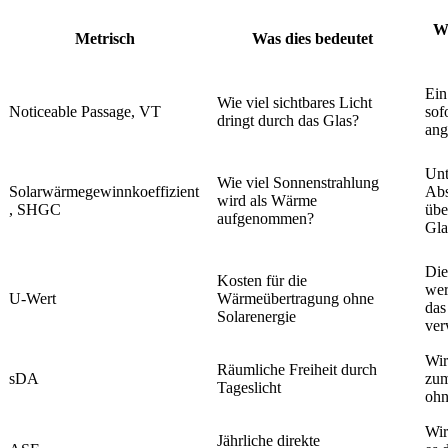
W
Metrisch
Was dies bedeutet
Ein
Wie viel sichtbares Licht
Noticeable Passage, VT
sof
dringt durch das Glas?
ang
Unt
Wie viel Sonnenstrahlung
Solarwärmegewinnkoeffizient
Abs
wird als Wärme
, SHGC
übe
aufgenommen?
Gla
Die
Kosten für die
wer
U-Wert
Wärmeübertragung ohne
das
Solarenergie
ver
Wir
Räumliche Freiheit durch
sDA
zum
Tageslicht
ohn
Wir
Jährliche direkte