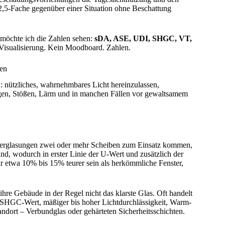
2,5-Fache gegenüber einer Situation ohne Beschattung
, möchte ich die Zahlen sehen:
sDA, ASE, UDI, SHGC, VT,
 Visualisierung. Kein Moodboard. Zahlen.
sen
: nützliches, wahrnehmbares Licht hereinzulassen,
gen, Stößen, Lärm und in manchen Fällen vor gewaltsamem
ndverglasungen zwei oder mehr Scheiben zum Einsatz kommen,
nd, wodurch in erster Linie der U-Wert und zusätzlich der
twa 10% bis 15% teurer sein als herkömmliche Fenster,
 ihre Gebäude in der Regel nicht das klarste Glas. Oft handelt
 SHGC-Wert, mäßiger bis hoher Lichtdurchlässigkeit, Warm-
ndort – Verbundglas oder gehärteten Sicherheitsschichten.