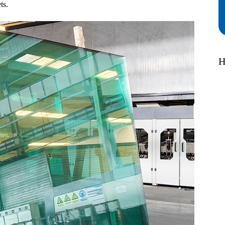
ts.
H