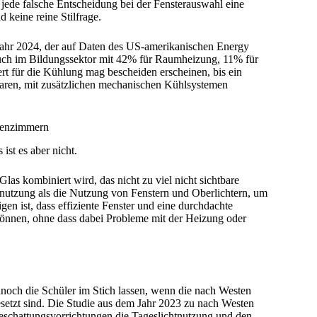
ede falsche Entscheidung bei der Fensterauswahl eine
 keine reine Stilfrage.
ahr 2024, der auf Daten des US-amerikanischen Energy
uch im Bildungssektor mit 42% für Raumheizung, 11% für
t für die Kühlung mag bescheiden erscheinen, bis ein
waren, mit zusätzlichen mechanischen Kühlsystemen
ssenzimmern
ist es aber nicht.
Glas kombiniert wird, das nicht zu viel nicht sichtbare
tnutzung als die Nutzung von Fenstern und Oberlichtern, um
gen ist, dass effiziente Fenster und eine durchdachte
önnen, ohne dass dabei Probleme mit der Heizung oder
noch die Schüler im Stich lassen, wenn die nach Westen
setzt sind. Die Studie aus dem Jahr 2023 zu nach Westen
eschattungsvorrichtungen die Tageslichtnutzung und den