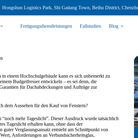
Hongshun Logistics Park, Shi Gaitang Town, Beihu District, Chenzh
Fertigungsdienstleistungen
Fallstudien
Blog
en
h in einem Hochschulgebäude kann es sich unbemerkt zu
nem Budgetfresser entwickeln – es sei denn, die
e Garantien für Dachabdeckungen und Aufträge zur
ch dem Aussehen für den Kauf von Fenstern?
m “noch mehr Tageslicht”. Dieser Ausdruck wurde tatsächlich
res Tageslicht erhalten kann, ohne dass der
in guter Verglasungsansatz entsteht am Schnittpunkt von
-Wert, Anforderungen an Verbundsicherheitsglas,