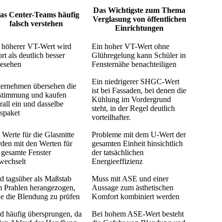
Das Wichtigste zum Thema
as Center-Teams häufig
Verglasung von öffentlichen
falsch verstehen
Einrichtungen
 höherer VT-Wert wird
Ein hoher VT-Wert ohne
ort als deutlich besser
Glühregelung kann Schüler in
esehen
Fensternähe benachteiligen
Ein niedrigerer SHGC-Wert
ernehmen übersehen die
ist bei Fassaden, bei denen die
timmung und kaufen
Kühlung im Vordergrund
rall ein und dasselbe
steht, in der Regel deutlich
spaket
vorteilhafter.
 Werte für die Glasmitte
Probleme mit dem U-Wert der
den mit den Werten für
gesamten Einheit hinsichtlich
 gesamte Fenster
der tatsächlichen
wechselt
Energieeffizienz
d tagsüber als Maßstab
Muss mit ASE und einer
 Prahlen herangezogen,
Aussage zum ästhetischen
e die Blendung zu prüfen
Komfort kombiniert werden
d häufig übersprungen, da
Bei hohem ASE-Wert besteht