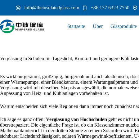
Zum
info@theinsulatedglass.com
+86 137 6323 7550
Inhalt
springen
Startseite
Über
Glasprodukte
Verglasung in Schulen für Tageslicht, Komfort und geringere Kühllast
Es wirkt aufgeräumt, großzügig, bürgernah und auch akademisch, doc
einer Wärmepumpe, einer Blendkanone, einem Wartungsalptraum und ei
Verglasung wird mit derselben Skepsis ausgewählt, die normalerweis
Anpassung von Heiz- und Kühlanlagen vorbehalten ist.
Warum entscheiden sich viele Regionen dann immer noch zunächst na
Ich sage es ganz offen:
Verglasung von Hochschulen
geht es nicht u
überstrapaziert. Die eigentliche Frage ist, ob ein Klassenzimmer nutzba
Mathematikunterricht in der dritten Stunde zu einem Solarofen wird. E
sichtbarer Lichtdurchlässigkeit, solaren Wärmegewinnkoeffizienten, U