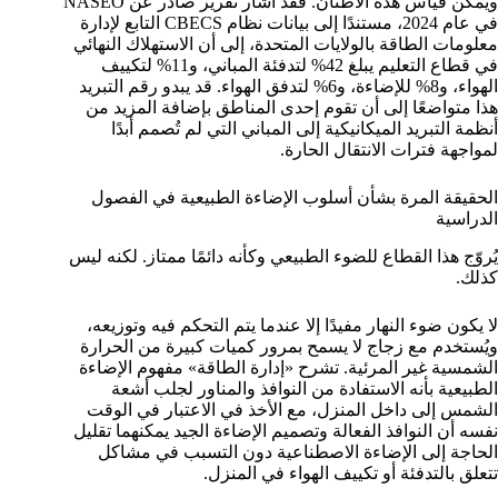
ويمكن قياس هذه الأطنان. فقد أشار تقرير صادر عن NASEO
في عام 2024، مستندًا إلى بيانات نظام CBECS التابع لإدارة
معلومات الطاقة بالولايات المتحدة، إلى أن الاستهلاك النهائي
في قطاع التعليم يبلغ 42% لتدفئة المباني، و11% لتكييف
الهواء، و8% للإضاءة، و6% لتدفق الهواء. قد يبدو رقم التبريد
هذا متواضعًا إلى أن تقوم إحدى المناطق بإضافة المزيد من
أنظمة التبريد الميكانيكية إلى المباني التي لم تُصمم أبدًا
لمواجهة فترات الانتقال الحارة.
الحقيقة المرة بشأن أسلوب الإضاءة الطبيعية في الفصول
الدراسية
يُروّج هذا القطاع للضوء الطبيعي وكأنه دائمًا ممتاز. لكنه ليس
كذلك.
لا يكون ضوء النهار مفيدًا إلا عندما يتم التحكم فيه وتوزيعه،
ويُستخدم مع زجاج لا يسمح بمرور كميات كبيرة من الحرارة
الشمسية غير المرئية. تشرح «إدارة الطاقة» مفهوم الإضاءة
الطبيعية بأنه الاستفادة من النوافذ والمناور لجلب أشعة
الشمس إلى داخل المنزل، مع الأخذ في الاعتبار في الوقت
نفسه أن النوافذ الفعالة وتصميم الإضاءة الجيد يمكنهما تقليل
الحاجة إلى الإضاءة الاصطناعية دون التسبب في مشاكل
تتعلق بالتدفئة أو تكييف الهواء في المنزل.