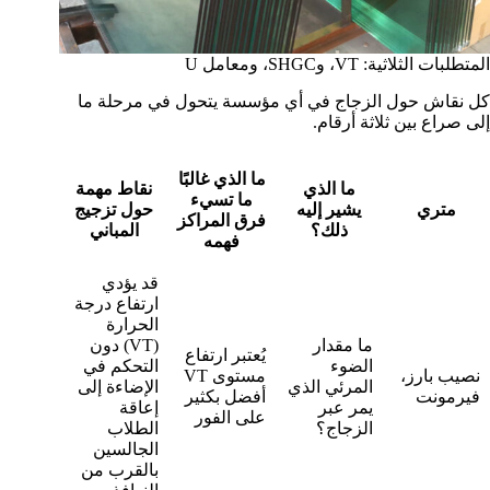
المتطلبات الثلاثية: VT، وSHGC، ومعامل U
كل نقاش حول الزجاج في أي مؤسسة يتحول في مرحلة ما
إلى صراع بين ثلاثة أرقام.
ما الذي غالبًا
ما الذي
نقاط مهمة
ما تسيء
متري
يشير إليه
حول تزجيج
فرق المراكز
ذلك؟
المباني
فهمه
قد يؤدي
ارتفاع درجة
الحرارة
ما مقدار
(VT) دون
يُعتبر ارتفاع
الضوء
التحكم في
نصيب بارز،
مستوى VT
المرئي الذي
الإضاءة إلى
فيرمونت
أفضل بكثير
يمر عبر
إعاقة
على الفور
الزجاج؟
الطلاب
الجالسين
بالقرب من