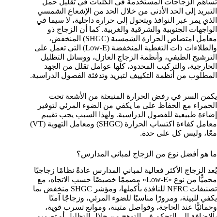
تساهم الزجاجات المستخدمة في الكليات في تقليل حمل
التبريد إلى الحد الأدنى من خلال الحد من الإشعاع الشمسي
الذي يمر عبر النوافذ ويتحول إلى حرارة داخلية، لا سيما في
الواجهات الجنوبية والشرقية والغربية. كما أن الزجاج ذو
معامل امتصاص الحرارة الشمسية (SHGC) المنخفض،
والطلاءات ذات التغطية المنخفضة (Low-E) التي تعمل على
الترشيح الطيفي، وأنظمة الزجاج العازل، ووسائل التظليل
الخارجية، والتركيب المحدود، كلها عوامل تقلل من الجهد
المطلوب من أنظمة التكييف لتبريد وتدفئة الفصول الدراسية.
يكمن السر في رفض الحرارة المنبعثة من الأشعة تحت
الحمراء مع الحفاظ على ما يكفي من الضوء المرئي لتوفير
إضاءة طبيعية للفصول الدراسية. ولهذا السبب يجب تقييم
معامل كفاءة اكتساب الحرارة (SHGC) ومعامل التهوية (VT)
معًا، وليس كل على حدة.
ما هو أفضل نوع من الزجاج لمباني المدارس؟
يُعد الزجاج الأكثر فعالية لمباني المدارس عادةً نظامًا زجاجيًا
محميًّا من نوع «Low-E» مصممًا خصيصًا حسب الاتجاه، مع
تصنيفات NFRC للنافذة بأكملها، ومؤشر SHGC منخفض بما
يكفي للبيئة، ومرورًا مناسبًا للضوء المرئي، وزجاجًا آمنًا
وحمائيًّا عند الحاجة، وفواصل متينة، وموانع تسرب قوية،
بالإضافة إلى التحكم في التوهج من خلال التظليل أو تصميم