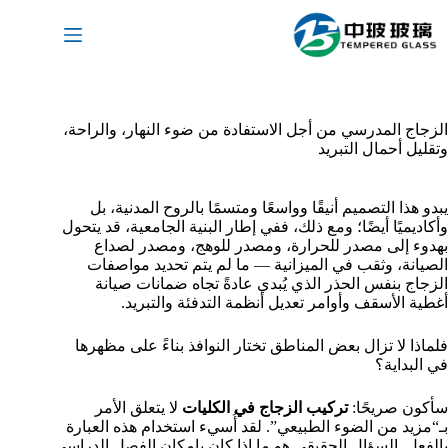
لتجاوز
لى
لمحتوى
الزجاج المدرسي من أجل الاستفادة من ضوء النهار، والراحة،
وتقليل أحمال التبريد
يبدو هذا التصميم أنيقًا وواسعًا ومتسمًا بالروح المدنية، بل
وأكاديميًا أيضًا؛ ومع ذلك، ففي إطار البنية الجامعية، قد يتحول
بهدوء إلى مصدر للحرارة، ومصدر للوهج، ومصدر لصداع
الصيانة، وثقب في الميزانية — ما لم يتم تحديد مواصفات
الزجاج بنفس الحذر الذي يُبدي عادةً تجاه ضمانات صيانة
أغطية الأسقف وأوامر تعديل أنظمة التدفئة والتبريد.
فلماذا لا تزال بعض المناطق تختار النوافذ بناءً على مظهرها
في البداية؟
سأكون صريحًا:
تركيب الزجاج في الكليات
لا يتعلق الأمر
بـ“مزيد من الضوء الطبيعي”. لقد أُسيء استخدام هذه العبارة
بالفعل. السؤال الحقيقي هو ما إذا كان بإمكان الفصل الدراسي