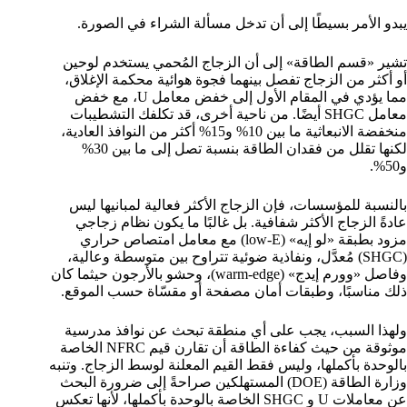
يبدو الأمر بسيطًا إلى أن تدخل مسألة الشراء في الصورة.
تشير «قسم الطاقة» إلى أن الزجاج المُحمي يستخدم لوحين
أو أكثر من الزجاج تفصل بينهما فجوة هوائية محكمة الإغلاق،
مما يؤدي في المقام الأول إلى خفض معامل U، مع خفض
معامل SHGC أيضًا. من ناحية أخرى، قد تكلفك التشطيبات
منخفضة الانبعاثية ما بين 10% و15% أكثر من النوافذ العادية،
لكنها تقلل من فقدان الطاقة بنسبة تصل إلى ما بين 30%
و50%.
بالنسبة للمؤسسات، فإن الزجاج الأكثر فعالية لمبانيها ليس
عادةً الزجاج الأكثر شفافية. بل غالبًا ما يكون نظام زجاجي
مزود بطبقة «لو إيه» (low-E) مع معامل امتصاص حراري
(SHGC) مُعدَّل، ونفاذية ضوئية تتراوح بين متوسطة وعالية،
وفاصل «وورم إيدج» (warm-edge)، وحشو بالأرجون حيثما كان
ذلك مناسبًا، وطبقات أمان مصفحة أو مقسّاة حسب الموقع.
ولهذا السبب، يجب على أي منطقة تبحث عن نوافذ مدرسية
موثوقة من حيث كفاءة الطاقة أن تقارن قيم NFRC الخاصة
بالوحدة بأكملها، وليس فقط القيم المعلنة لوسط الزجاج. وتنبه
وزارة الطاقة (DOE) المستهلكين صراحةً إلى ضرورة البحث
عن معاملات U و SHGC الخاصة بالوحدة بأكملها، لأنها تعكس