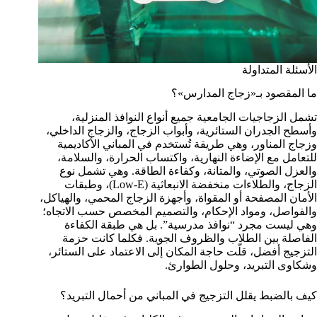
الأسئلة المتداولة
ما المقصود بـ«زجاج المدارس»؟
تشمل الزجاجيات الجامعية جميع أنواع النوافذ المنزلية،
وأسطح الجدران الستائرية، وأبواب الزجاج، والزجاج الداخلي،
وزجاج المناور، وهي طريقة تُستخدم في المباني الأكاديمية
للتعامل مع الإضاءة النهارية، واكتساب الحرارة، والسلامة،
والعزل الصوتي، والمتانة، وكفاءة الطاقة. وهي تشمل نوع
الزجاج، والطلاءات منخفضة الانبعاثية (Low-E)، وطبقات
الأمان المصفحة أو المقواة، وأجهزة الزجاج المحمي، والهياكل،
والفواصل، ومواد الإحكام، والتصميم المخصص حسب الاتجاه؛
وهي ليست مجرد “نوافذ مدرسية”. بل هي طبقة الكفاءة
الفاصلة بين الطلاب والظروف الجوية. فكلما كانت حزمة
التزجيج أفضل، قلّت حاجة المكان إلى الاعتماد على الستائر،
وشكاوى التبريد، وحلول الطوارئ.
كيف بالضبط يقلل التزجيج في المباني من أحمال التبريد؟