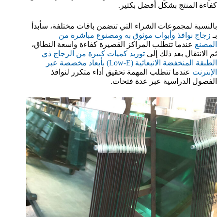
كفاءة المنتج بشكل أفضل بكثير.
بالنسبة لمجموعات الشراء التي تتضمن باقات مختلفة، سأبدأ
بـ
زجاج نوافذ وأبواب موثوق به ومصنوع مباشرة من
المصنع
عندما تتطلب المراكز القصيرة كفاءة واسعة النطاق،
ثم الانتقال بعد ذلك إلى
توريد كميات كبيرة من الزجاج ذي
الطبقة المنخفضة الانبعاثية (Low-E) بأبعاد مخصصة عبر
الإنترنت
عندما تتطلب المهمة تحقيق أداء متكرر لنوافذ
الفصول الدراسية عبر عدة فتحات.