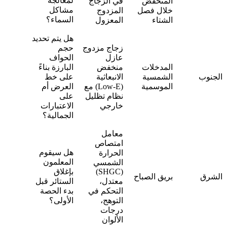
لمعالجة
المنخفض
في الزجاج
مشاكل
خلال فصل
المزدوج
السماء؟
الشتاء
المعزول
هل يتم تحديد
زجاج مزدوج
حجم
عازل
الحواف
المدخلات
منخفض
البارزة بناءً
الجنوب
الشمسية
الانبعاثية
على خط
الموسمية
(Low-E) مع
العرض أم
نظام تظليل
على
خارجي
الاعتبارات
الجمالية؟
معامل
امتصاص
هل سيقوم
الحرارة
المعلمون
الشمسي
(SHGC)
بإغلاق
الشرق
بريق الصباح
معتدل،
الستائر قبل
التحكم في
بدء الحصة
التوهج،
الأولى؟
درجات
الألوان