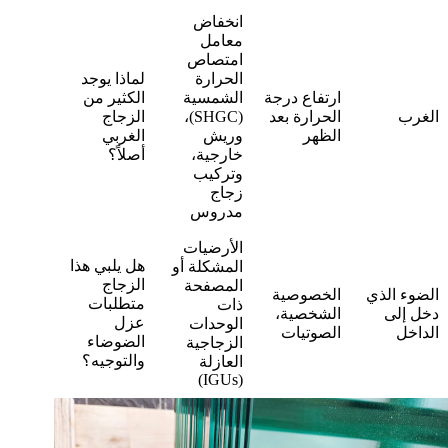
انخفاض
معامل
امتصاص
الحرارة
لماذا يوجد
ارتفاع درجة
الشمسية
الكثير من
الغرب
الحرارة بعد
(SHGC)،
الزجاج
الظهر
وريش
الغربي
خارجية،
أصلاً؟
وتركيب
زجاج
مدروس
الأرضيات
هل يلبي هذا
المشكلة أو
الزجاج
المصفحة
الضوء الذي
الخصوصية
متطلبات
ذات
دخل إلى
الشخصية،
عزل
الوحدات
الداخل
الصوتيات
الضوضاء
الزجاجية
والتوجيه؟
العازلة
(IGUs)