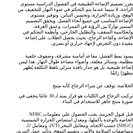
يعزز تصميم الإضاءة الطبيعية في الفصول الدراسية مستوى
الراحة، لا سيما عندما يتم التحكم في ضوء النهار للتخفيف من
الوهج، وزيادة الحرارة، وتحسين التباين، وتوفير مستوى
الإضاءة المناسب في جميع أنحاء الفصل. ويحقق التصميم
المتميز توازنًا بين الرؤية في الممرات، وعمق الغرفة،
وانعكاسية السقف، والتظليل الخارجي، وأنظمة التحكم في
الإضاءة، وكفاءة الزجاج، بحيث يحصل الطلاب على إضاءة
مفيدة دون التعرض لإجهاد حراري أو بصري.
يسود نمط الفشل: مقاعد أمامية مشرقة، وصفوف خلفية
مظلمة، وستائر مغلقة، وأضواء مضاءة طوال النهار. هذا ليس
إضاءة طبيعية. بل هو جدار نافذة منزلي باهظ التكلفة يُظهر
مظهرًا زائفًا.
الخلاصة: توقف عن شراء الزجاج كأنه منتج
تركيب الزجاج في الكليات هو قرار يمتد لـ 30 عامًا يتخفى في
صورة منتج جاهز للاستخدام في البناء.
قبل قبول الحزمة، يجب الحصول على معلومات NFRC
الخاصة بالوحدة بأكملها، ومعدل امتصاص الحرارة الشمسية
(SHGC) حسب الاتجاه، ومعامل التبخر (VT)، ومعامل U،
ومواصفات السلامة والأمن، وتقييم التوهج، وتأثير حمل التبريد،