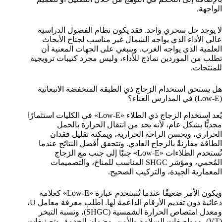
الواجهة.
لا يوجد حل سحري واحد. فقد يكون نظام الفصول الدراسية
عالي الأداء الذي يواجه الشمال غير مناسب لجناح الأبحاث
العلمية الذي يواجه الغرب. وينبغي على الجهات المعنية أن
تطلب من الموردين نماذج للأداء، وليس مجرد كتيبات ترويجية
للمنتجات.
هل يستحق استخدام الزجاج ذي الطبقة المنخفضة الانبعاثية
(Low-E) في المدارس العناء؟
يُعد استخدام الزجاج ذي الطلاء «Low-E» في الكليات استثمارًا
مجديًّا بشكل عام، لأنه يحد من انتقال الحرارة بالحمل
الحراري، ويحسن الراحة الحرارية، ويمكنه تقليل فقدان
الطاقة مقارنةً بالزجاج العادي. وتتحقق أفضل النتائج عندما
تُستخدم الطلاءات «Low-E» جنبًا إلى جنب مع الزجاج
المُحمي، ومؤشر SHGC المناسب للمناخ، والتصميمات
المعمارية الجيدة، والتركيب الصحيح.
ويكون الأمر ضعيفًا عندما تُستخدم عبارة «Low-E» كعلامة
دعائية دون تقديم الأرقام الداعمة لها. اطلب معرفة معامل U،
ومعدل امتصاص الحرارة الشمسية (SHGC)، ونسبة التبخر
(VT)، ومواصفات السلامة والأمن، وضمان الخدمة، وتصنيفات