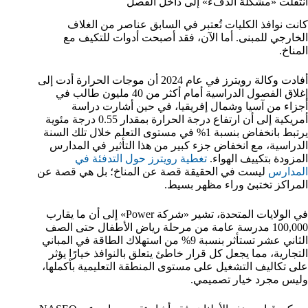
انتقلت «مشكلة الدفء» إلى داخل الفصل
كانت نوافذ الكليات تُعتبر في السابق عناصر من الغلاف
الخارجي للمبنى. أما الآن، فقد أصبحت أدوات للتكيف مع
المناخ.
أفادت وكالة رويترز في عام 2024 أن موجات الحرارة أدت إلى
إغلاق الفصول الدراسية أمام أكثر من 40 مليون طالب في
أجزاء من آسيا وشمال إفريقيا، في حين أشارت دراسة
أمريكية إلى أن ارتفاع درجة الحرارة بمقدار 0.55 درجة مئوية
يرتبط بانخفاض بنسبة 1% في مستوى التعلم خلال تلك السنة
الدراسية، مع انخفاض جزء كبير من هذا التأثير في المدارس
المزودة بتكييف الهواء.
تغطية رويترز حول التدفئة في
المدارس
ليست في الحقيقة قصة عن المناخ؛ بل هي قصة عن
المراكز تختبئ وراء مظهر بسيط.
في الولايات المتحدة، تشير «شركة Power» إلى أن ما يقارب
100,000 مدرسة عامة من مرحلة رياض الأطفال حتى الصف
الثاني عشر تستأثر بنسبة 9% من استهلاك الطاقة في المباني
التجارية، مما يجعل كل قرار خاطئ يتعلق بالنوافذ خيارًا يؤثر
على تكاليف التشغيل على مستوى المنطقة التعليمية بأكملها،
وليس مجرد خيار تصميمي.