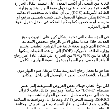
للغاية من المعدن أو أكسيد المعدن على تنظيم انتقال الحرارة
الإشعاعية مع الحفاظ على دخول ضوء النهار. وتشير وزارة
الطاقة الأمريكية (DOE) إلى أن الطلاءات منخفضة الانبعاثية
(low-E) يمكن ضبطها للحصول على كسب شمسي مرتفع أو
متوسط أو منخفض، كما يمكنها التحكم في معدل دخول ضوء
النهار المرئي.
في المؤسسات التي تعتمد بشكل كبير على التبريد، يصبح
الحديث جادًا عندما يتعلق الأمر بالزجاج منخفض الانبعاثية
(low-E) الذي يتميز بدقة عالية في الترشيح الطيفي. وتشير
وزارة الطاقة الأمريكية (DOE) إلى أن هذه الطبقات يمكنها
إزالة ما بين 40% و70% من الحرارة التي تنتقل عادةً عبر زجاج
النوافذ المحمي، مع السماح بدخول الضوء النهاري بالكامل.
هذا هو ما يجعل زجاج المدرسة مكانًا مريحًا: ضوء النهار دون
السماح للأشعة تحت الحمراء بالوصول إلى داخل المكان.
لكن توخَّ الحذر. فهناك بعض العروض التسويقية التي تعتبر
مصطلح “Low-E” حلاً شاملاً. وهو ليس كذلك. فأنت لا تزال
بحاجة إلى معرفة معامل امتصاص الحرارة الشمسية
(SHGC)، ونسبة التبخر (VT)، ومعامل U، ومواصفات السلامة
والأمن، ونوع الفاصل، والغاز المستخدم في التجويف، وكثافة
الزجاج، والمعايير الصوتية المستهدفة، وشروط الضمان،