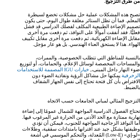
من طرق التزجيج
.
تصبح هذه المشكلات عملية حل مشكلات تخضع لسيطرة
المعلم. فما أن تظل الستائر مغلقة طوال اليوم، حتى يكون
تصميم الإضاءة الطبيعية المكلف لفصلك الدراسي قد فشل
فعليًّا. فقد أنفقت أموالًا على النوافذ، ثم دفعت مرة أخرى
مقابل الإضاءة الكهربائية، ثم دفعت مرة أخرى مقابل تكييف
الهواء. هذا لا يستحق العناء الهندسي. بل هو عار مؤجل.
بالنسبة للمناطق التي تتطلب الخصوصية، والممرات،
والمساحات المخصصة لوسائل الإعلام، والحمامات، أو لتوزيع
ضوء النهار داخل المبنى،,
خيارات IGU المصممة للاستخدامات
الزخرفية
يمكنها حل مشاكل الرؤية ونفاذية الضوء دون
الافتراض بأن كل فتحة تحتاج إلى نفس الجهاز الشفاف
بالضبط.
التزجيج المثالي لمباني الجامعات حسب الاتجاه
تحتاج الفصول الدراسية المواجهة للشمال عمومًا إلى إضاءة
نهارية ممتازة مع الحد الأدنى من الحرارة غير المرغوب فيها.
أما النوافذ الزجاجية المواجهة للجنوب، فيمكن أن تؤدي
وظيفتها بشكل جيد عند اقترانها بامتدادات سقفية، وطلاءات
«لو-إي» (Low-E) المُعدلة، والتحكم الموسمي في أشعة