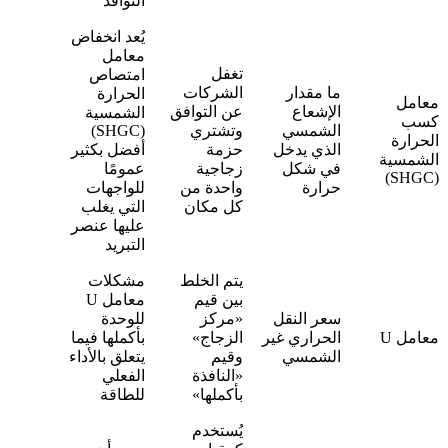
النوافذ
يُعد انخفاض
معامل
تغفل
امتصاص
ما مقدار
الشركات
الحرارة
معامل
الإشعاع
عن التوافق
الشمسية
كسب
الشمسي
وتشتري
(SHGC)
الحرارة
الذي يدخل
حزمة
أفضل بكثير
الشمسية
في شكل
زجاجية
عمومًا
(SHGC)
حرارة
واحدة من
للواجهات
كل مكان
التي يغلب
عليها عنصر
التبريد
يتم الخلط
مشكلات
بين قيم
معامل U
سعر النقل
«مركز
للوحدة
معامل U
الحراري غير
الزجاج»
بأكملها فيما
الشمسي
وقيم
يتعلق بالأداء
«النافذة
الفعلي
بأكملها»
للطاقة
يُستخدم