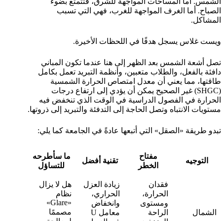
الشمس. أما المساحات المواجهة للشرق، فتتمتع بضوء
الصباح. أما الغرف المواجهة للغرب، فهي التي تسبب
المشاكل.
ويست غلاس يسجل هدفًا في اللحظات الأخيرة.
تصل أشعة الشمس بعد الظهر إلى هنا عندما تكون المباني
دافئة بالفعل، والطلاب متعبين، وأنظمة التبريد تعمل بكامل
طاقتها، مما يعني أن معدل امتصاص الحرارة الشمسية
(SHGC) غير الصحيح يمكن أن يؤدي إلى ارتفاع درجات
الحرارة في الفصول الدراسية في الوقت الذي تنخفض فيه
مستويات الانتباه وتصل الحاجة إلى التدفئة والتبريد إلى ذروتها.
تبدو طريقة «الصقل» التي أتبعها عادةً في الجامعة كما يلي:
مفتاح
ما سأطرحه
التوجيه
تقنية أفضل
الخطر
للتساؤل
فقدان
زيادة العزل
هل لا يزال
الحرارة،
الحراري،
نظام
«Glare»
ومستوى
وانخفاض
مصممًا
الشمال
الراحة
معامل U