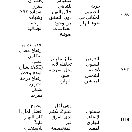
كمقياس
يجب أن
حرية
للتباهي
يقترن
التصميم
خلال النهار
بشهادة ASE
sDA
المكاني في
دون التحقق
وشهادة
ضوء النهار
من وجود
الراحة
انعكاسات
الجمالية
ضوئية
تحذيرات من
ارتفاع معدل
انعكاس
التعرض
غالبًا ما يتم
الضوء
السنوي
تجاهله لأنه
(ASE) بشأن
ASE
لأشعة
يخل بسردية
الوهج وخطر
الشمس
«ضوء
ارتفاع درجة
المباشرة
النهار»
الحرارة
بشكل
مفرط
وهي أقل
توضيح
مستوى
شيوعًا بكثير
أفضل لما إذا
الإضاءة
لدى الفرق
كان النهار
UDI
النهاري
غير
قابلاً
المفيد
المتخصصة
للاستخدام