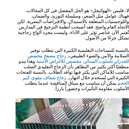
لا، فليس «الهوائيجل» هو الحل المفضل في كل المجالات.
فهناك عوامل مثل السعر، وسلسلة التوريد، والضمان،
واللوجستيات المتعلقة بالاستبدال، والافتراضات البصرية. لكن
الاتجاه العام واضح: فقد أصبحت أنظمة التزجيج في المدارس
تُعتبر الآن عناصر تؤثر على الأداء، وليست مجرد ألواح زجاجية
تشكل جزءًا من الأصول.
بالنسبة للمساحات التعليمية الكبيرة التي تتطلب توفير
السلامة والأمن والضوء الطبيعي،,
زجاج مصفح مخصص
للجدران بأسلوب الستائر، مخصص للأغراض الأمنية
وهذا يبدو
منطقيًا أكثر بكثير من التظاهر بأن الزجاج التقليدي الصلب
مناسب للأماكن التي يكثر فيها توافد الطلاب. بالنسبة للفتحات
الكبيرة التي تُستخدم خلال النهار،,
زجاج شفاف مقوى كبير
الحجم
يمكن أن يتناسب مع سياق المناقشة عندما يتطلب
الأسلوب مقاومة التأثيرات وحضوراً بارزاً.