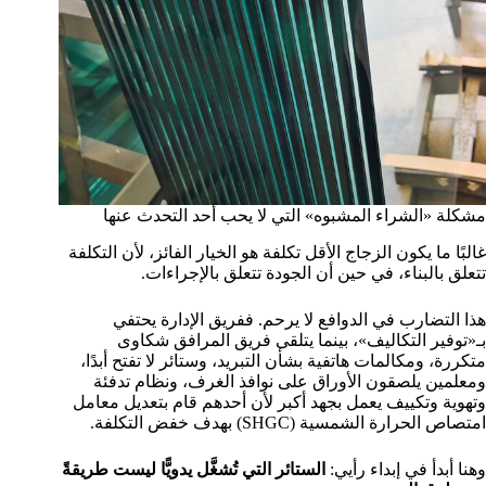
مشكلة «الشراء المشبوه» التي لا يحب أحد التحدث عنها
غالبًا ما يكون الزجاج الأقل تكلفة هو الخيار الفائز، لأن التكلفة
تتعلق بالبناء، في حين أن الجودة تتعلق بالإجراءات.
هذا التضارب في الدوافع لا يرحم. ففريق الإدارة يحتفي
بـ«توفير التكاليف»، بينما يتلقى فريق المرافق شكاوى
متكررة، ومكالمات هاتفية بشأن التبريد، وستائر لا تفتح أبدًا،
ومعلمين يلصقون الأوراق على نوافذ الغرف، ونظام تدفئة
وتهوية وتكييف يعمل بجهد أكبر لأن أحدهم قام بتعديل معامل
امتصاص الحرارة الشمسية (SHGC) بهدف خفض التكلفة.
وهنا أبدأ في إبداء رأيي:
الستائر التي تُشغَّل يدويًّا ليست طريقةً