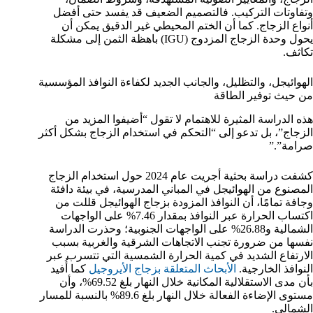
وتفاوتات التركيب. فالتصميم الضعيف قد يفسد حتى أفضل
أنواع الزجاج. كما أن الختم المحيطي غير الدقيق يمكن أن
يحول وحدة الزجاج المزدوج (IGU) باهظة الثمن إلى مشكلة
تكاثف.
الهوائيجل، والتظليل، والجانب الجديد لكفاءة النوافذ المؤسسية
من حيث توفير الطاقة
هذه الدراسة المثيرة للاهتمام لا تقول “أضيفوا المزيد من
الزجاج”، بل تدعو إلى “التحكم في استخدام الزجاج بشكل أكثر
صرامة”.”
كشفت دراسة بحثية أجريت عام 2024 حول استخدام الزجاج
المصنوع من الهوائيجل في المباني المدرسية، في بيئة دافئة
وجافة تمامًا، أن النوافذ المزودة بزجاج الهوائيجل قللت من
اكتساب الحرارة عبر النوافذ بمقدار 7.46% على الواجهات
الشمالية و26.88% على الواجهات الجنوبية؛ وحذرت الدراسة
نفسها من ضرورة تجنب الاتجاهات الشرقية والغربية بسبب
الارتفاع الشديد في كمية الحرارة الشمسية التي تتسرب عبر
النوافذ الخارجية.
الأبحاث المتعلقة بزجاج الأيروجيل
كما أُفيد
بأن مدى الاستقلالية المكانية خلال النهار بلغ 69.52%، وأن
مستوى الإضاءة الفعالة خلال النهار بلغ 89.6% بالنسبة للمسار
الشمالي.