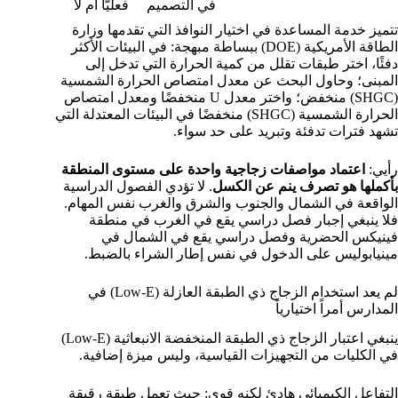
في التصميم
فعليًّا أم لا
تتميز خدمة المساعدة في اختيار النوافذ التي تقدمها وزارة
الطاقة الأمريكية (DOE) ببساطة مبهجة: في البيئات الأكثر
دفئًا، اختر طبقات تقلل من كمية الحرارة التي تدخل إلى
المبنى؛ وحاول البحث عن معدل امتصاص الحرارة الشمسية
(SHGC) منخفض؛ واختر معدل U منخفضًا ومعدل امتصاص
الحرارة الشمسية (SHGC) منخفضًا في البيئات المعتدلة التي
تشهد فترات تدفئة وتبريد على حد سواء.
رأيي:
اعتماد مواصفات زجاجية واحدة على مستوى المنطقة
بأكملها هو تصرف ينم عن الكسل
. لا تؤدي الفصول الدراسية
الواقعة في الشمال والجنوب والشرق والغرب نفس المهام.
فلا ينبغي إجبار فصل دراسي يقع في الغرب في منطقة
فينيكس الحضرية وفصل دراسي يقع في الشمال في
مينيابوليس على الدخول في نفس إطار الشراء بالضبط.
لم يعد استخدام الزجاج ذي الطبقة العازلة (Low-E) في
المدارس أمراً اختيارياً
ينبغي اعتبار الزجاج ذي الطبقة المنخفضة الانبعاثية (Low-E)
في الكليات من التجهيزات القياسية، وليس ميزة إضافية.
التفاعل الكيميائي هادئ لكنه قوي: حيث تعمل طبقة رقيقة