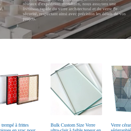
s
réseaux d'expédition mondiaux, nous assurons une
é,
livraison rapide du verre architectural et du verre de
sécurité, respectant ainsi avec précision les délais de vos
projets.
 trempé à frittes
Bulk Custom Size Verre
Verre céram
miques en vrac pour
ultra-clair à faible teneur en
sérigraphi