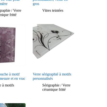
umière
gros
graphie / Verre
Vitres teintées
mique fritté
ouche à motif
Verre sérigraphié à motifs
mesure et en vrac
personnalisés
e à motifs
Sérigraphie / Verre
céramique fritté