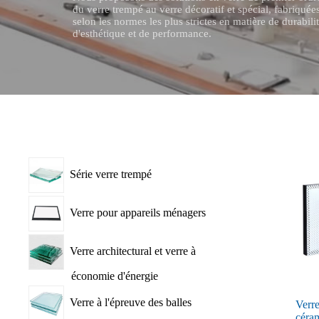
du verre trempé au verre décoratif et spécial, fabriquée
selon les normes les plus strictes en matière de durabilit
d'esthétique et de performance.
Série verre trempé
Verre pour appareils ménagers
Verre architectural et verre à
économie d'énergie
Verre à l'épreuve des balles
Verre
céra