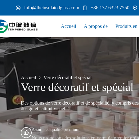
Passer
info@theinsulatedglass.com
+86 137 6323 7550
au
contenu
Accueil
A propos de
Produits en 
Accueil
Verre décoratif et spécial
Verre décoratif et spécial
Des options de verre décoratif et de spécialité, y compris des
design et l'attrait visuel.
Assurance qualité premium
Nous proposons des solutions en verre de premier ordr