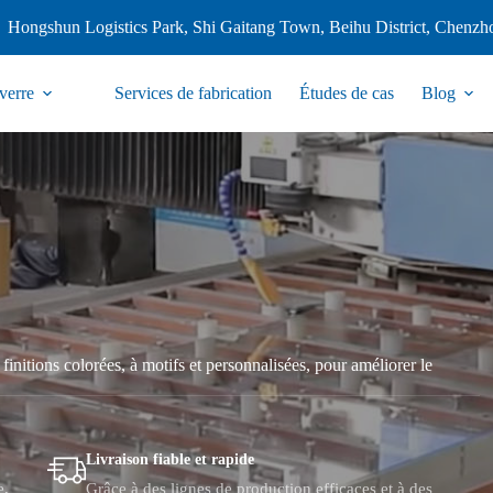
Hongshun Logistics Park, Shi Gaitang Town, Beihu District, Chenzh
verre
Services de fabrication
Études de cas
Blog
 finitions colorées, à motifs et personnalisées, pour améliorer le
Livraison fiable et rapide
e,
Grâce à des lignes de production efficaces et à des