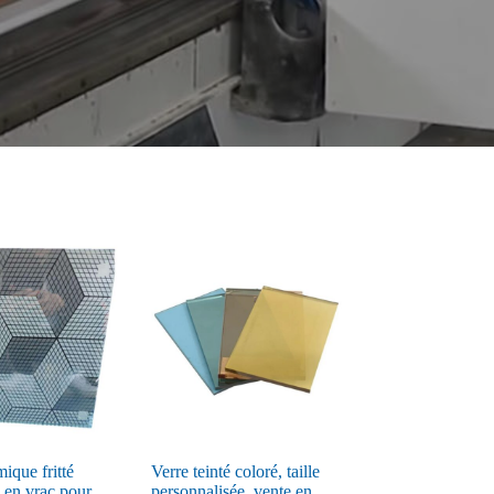
ique fritté
Verre teinté coloré, taille
é en vrac pour
personnalisée, vente en