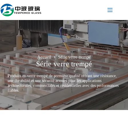
Passer
au
contenu
Accueil
Série verre trempé
Série verre trempé
Produits en verre trempé de première qualité offrant une résistance,
une durabilité et une sécurité accrues pour les applications
architecturales, commerciales et résidentielles avec des performances
fiables.