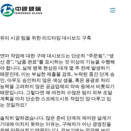
본
문
으
로
건
너
유리 시공 팀을 위한 리드타임 대시보드 구축
뛰
기
연마 작업에 대한 구매 대시보드는 단순히 “주문됨”, “생
산 중”, “납품 완료”를 표시하는 것 이상의 기능을 수행해
야 합니다. 실제 병목 현상은 대개 몇 주 전에 발생하기
때문인데, 이는 부실한 제출물 검토, 누락된 중간 단계 승
인, 아무도 승인하지 않은 색상 샘플, 혹은 용광로 처리
능력을 고려하지 않은 공급업체의 약속 등에서 비롯되기
때문입니다. 그렇다면 왜 여전히 수많은 팀이 외부 조달
계획을 마치 단순한 스프레드시트 작업인 양 다루고 있
는 것일까요?
솔직히 말하겠습니다. 많은 준비 단계의 제어판 설계가
기대에 미치지 못하는 이유는, 구매자가 아닌 경영진을
위해 만들어졌기 때문입니다. 겉보기에는 깔끔해 보이