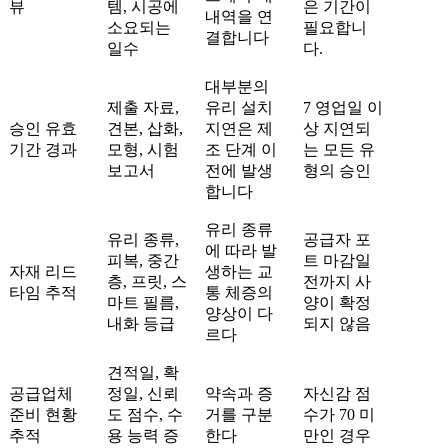
뷰
템, 시공에
은 기간이
내역을 연
소요되는
필요합니
결합니다
일수
다.
대부분의
제출 자료,
유리 설치
7 영업일 이
승인 유효
견본, 삽화,
지연은 제
상 지연되
기간 경과
모형, 시험
조 단계 이
는 모든 유
보고서
전에 발생
형의 승인
합니다
유리 종류
유리 종류,
공급자 포
에 따라 발
피복, 중간
트 마감일
자재 리드
생하는 교
층, 프릿, 스
전까지 사
타임 추적
통 체증의
마트 필름,
양이 확정
양상이 다
내화 등급
되지 않음
르다
견적일, 확
공급업체
정일, 신뢰
약속과 증
자신감 점
준비 현황
도 점수, 수
거를 구분
수가 70 미
추적
용 능력 증
한다
만인 경우