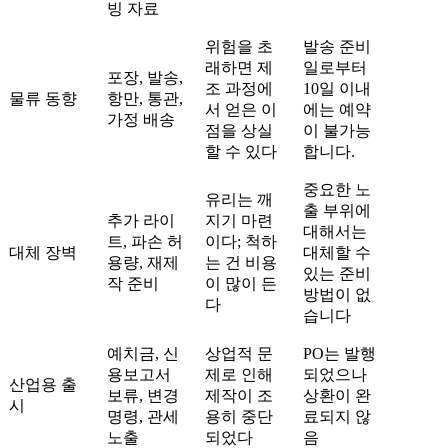
빙 자료
위험을 초
발송 준비
래하면 제
일로부터
포장, 발송,
조 과정에
10일 이내
물류 동향
항만, 통관,
서 얻은 이
에는 예약
가정 배송
점을 상실
이 불가능
할 수 있다
합니다.
중요한 노
유리는 깨
출 부위에
추가 라이
지기 마련
대해서는
트, 파손 허
이다; 척하
대체 장벽
대체할 수
용량, 재제
는 건 비용
있는 준비
작 준비
이 많이 든
방법이 없
다
습니다
예치금, 신
상업적 문
PO는 발행
용보고서
제로 인해
되었으나
산업용 출
보류, 변경
제작이 조
상환이 완
시
명령, 관세
용히 중단
료되지 않
노출
되었다
음