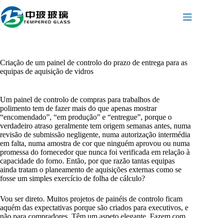
Pular
para
o
conteúdo
Criação de um painel de controlo do prazo de entrega para as
equipas de aquisição de vidros
Um painel de controlo de compras para trabalhos de
polimento tem de fazer mais do que apenas mostrar
“encomendado”, “em produção” e “entregue”, porque o
verdadeiro atraso geralmente tem origem semanas antes, numa
revisão de submissão negligente, numa autorização intermédia
em falta, numa amostra de cor que ninguém aprovou ou numa
promessa do fornecedor que nunca foi verificada em relação à
capacidade do forno. Então, por que razão tantas equipas
ainda tratam o planeamento de aquisições externas como se
fosse um simples exercício de folha de cálculo?
Vou ser direto. Muitos projetos de painéis de controlo ficam
aquém das expectativas porque são criados para executivos, e
não para compradores. Têm um aspeto elegante. Fazem com