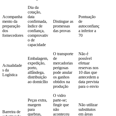
Dia da
cotação,
Acompanha
data
Pontuação
mento da
confirmada,
Distingue as
de
preparação
índice de
promessas
autoconfianç
dos
confiança,
das provas
a inferior a
fornecedores
comprovativ
70
o de
capacidade
O transporte
Não é
Embalagem,
de
possível
expedição,
mercadorias
efetuar
Actualidade
porto,
perigosas
reservas nos
s da
alfândega,
pode anular
10 dias que
Logística
distribuição
os ganhos
antecedem a
ao domicílio
obtidos na
data prevista
produção
para o envio
O vidro
Peças extra,
parte-se;
margem
fingir que
Não utilizar
para
não
substitutos
Barreira de
quebras,
aconteceu
em áreas