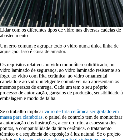
Lidar com os diferentes tipos de vidro nas diversas cadeias de
abastecimento
Um erro comum é agrupar todo o vidro numa única linha de
aquisição. Isso é coisa de amador.
Os requisitos relativos ao vidro monolítico solidificado, ao
vidro laminado de segurança, ao vidro laminado resistente ao
fogo, ao vidro com frita cerâmica, ao vidro ornamental
canelado e ao vidro inteligente comutável não apresentam os
mesmos prazos de entrega. Cada um tem o seu próprio
processo de autorização, gargalos de produção, sensibilidade à
embalagem e modo de falha.
Se o trabalho implicar
vidro de frita cerâmica serigrafado em
massa para clarabóias
, o painel de controlo tem de monitorizar
a autorização das ilustrações, a cor do frito, a espessura dos
pontos, a compatibilidade da tinta cerâmica, o tratamento
térmico e a sequência de exposição à luz natural. Se o projeto
incluir
vidro canelado para decoração de interiores, por