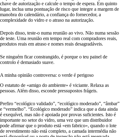
chave de autorização e calcule o tempo de espera. Em quinto
lugar, inclua uma pontuação de risco que integre a margem de
manobra do calendário, a confiança do fornecedor, a
complexidade do vidro e o atraso na autorização.
Depois disso, teste-o numa reunião ao vivo. Não numa sessão
de teste. Uma reunião em tempo real com compradores reais,
produtos reais em atraso e nomes reais desagradáveis.
Se ninguém ficar constrangido, é porque o teu painel de
controlo é demasiado suave.
A minha opinião controversa: o verde é perigoso
O estatuto de «amigo do ambiente» é viciante. Relaxa as
pessoas. Além disso, esconde pressupostos frágeis.
Prefiro “ecológico validado”, “ecológico moderado”, “âmbar”
e “vermelho”. “Ecológico moderado” indica que a data ainda
é exequível, mas não é apoiada por provas suficientes. Isto é
importante no setor do vidro, uma vez que um distribuidor
pode afirmar que o produto está «em fabrico», quando o lote
de revestimento não está completo, a camada intermédia não
está disponível ou a porta de inspeção não está reservada.