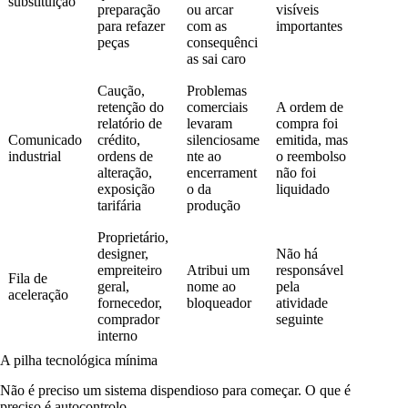
substituição
preparação
ou arcar
visíveis
para refazer
com as
importantes
peças
consequênci
as sai caro
Caução,
Problemas
retenção do
comerciais
A ordem de
relatório de
levaram
compra foi
Comunicado
crédito,
silenciosame
emitida, mas
industrial
ordens de
nte ao
o reembolso
alteração,
encerrament
não foi
exposição
o da
liquidado
tarifária
produção
Proprietário,
designer,
Não há
empreiteiro
Atribui um
responsável
Fila de
geral,
nome ao
pela
aceleração
fornecedor,
bloqueador
atividade
comprador
seguinte
interno
A pilha tecnológica mínima
Não é preciso um sistema dispendioso para começar. O que é
preciso é autocontrolo.