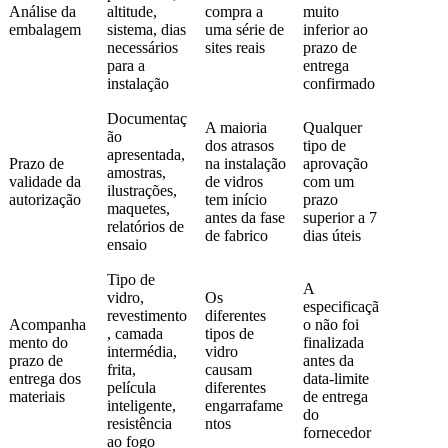
Análise da
altitude,
compra a
muito
embalagem
sistema, dias
uma série de
inferior ao
necessários
sites reais
prazo de
para a
entrega
instalação
confirmado
Documentaç
A maioria
Qualquer
ão
dos atrasos
tipo de
apresentada,
Prazo de
na instalação
aprovação
amostras,
validade da
de vidros
com um
ilustrações,
autorização
tem início
prazo
maquetes,
antes da fase
superior a 7
relatórios de
de fabrico
dias úteis
ensaio
Tipo de
A
vidro,
Os
especificaçã
revestimento
diferentes
Acompanha
o não foi
, camada
tipos de
mento do
finalizada
intermédia,
vidro
prazo de
antes da
frita,
causam
entrega dos
data-limite
película
diferentes
materiais
de entrega
inteligente,
engarrafame
do
resistência
ntos
fornecedor
ao fogo