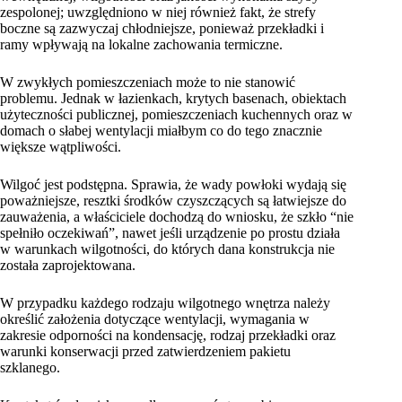
zespolonej; uwzględniono w niej również fakt, że strefy
boczne są zazwyczaj chłodniejsze, ponieważ przekładki i
ramy wpływają na lokalne zachowania termiczne.
W zwykłych pomieszczeniach może to nie stanowić
problemu. Jednak w łazienkach, krytych basenach, obiektach
użyteczności publicznej, pomieszczeniach kuchennych oraz w
domach o słabej wentylacji miałbym co do tego znacznie
większe wątpliwości.
Wilgoć jest podstępna. Sprawia, że wady powłoki wydają się
poważniejsze, resztki środków czyszczących są łatwiejsze do
zauważenia, a właściciele dochodzą do wniosku, że szkło “nie
spełniło oczekiwań”, nawet jeśli urządzenie po prostu działa
w warunkach wilgotności, do których dana konstrukcja nie
została zaprojektowana.
W przypadku każdego rodzaju wilgotnego wnętrza należy
określić założenia dotyczące wentylacji, wymagania w
zakresie odporności na kondensację, rodzaj przekładki oraz
warunki konserwacji przed zatwierdzeniem pakietu
szklanego.