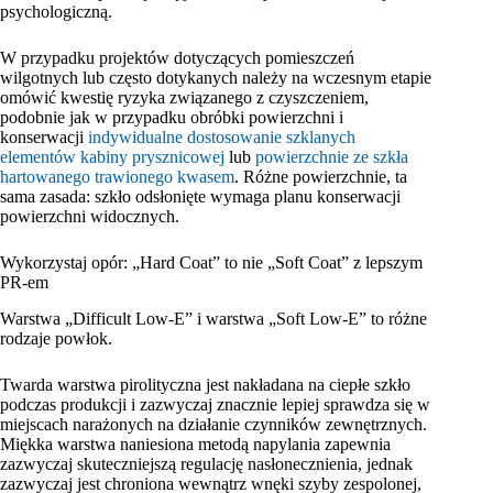
psychologiczną.
W przypadku projektów dotyczących pomieszczeń
wilgotnych lub często dotykanych należy na wczesnym etapie
omówić kwestię ryzyka związanego z czyszczeniem,
podobnie jak w przypadku obróbki powierzchni i
konserwacji
indywidualne dostosowanie szklanych
elementów kabiny prysznicowej
lub
powierzchnie ze szkła
hartowanego trawionego kwasem
. Różne powierzchnie, ta
sama zasada: szkło odsłonięte wymaga planu konserwacji
powierzchni widocznych.
Wykorzystaj opór: „Hard Coat” to nie „Soft Coat” z lepszym
PR-em
Warstwa „Difficult Low-E” i warstwa „Soft Low-E” to różne
rodzaje powłok.
Twarda warstwa pirolityczna jest nakładana na ciepłe szkło
podczas produkcji i zazwyczaj znacznie lepiej sprawdza się w
miejscach narażonych na działanie czynników zewnętrznych.
Miękka warstwa naniesiona metodą napylania zapewnia
zazwyczaj skuteczniejszą regulację nasłonecznienia, jednak
zazwyczaj jest chroniona wewnątrz wnęki szyby zespolonej,