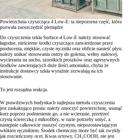
Powierzchnia czyszcząca 4 Low-E: ta niepozorna część, która
pozwala zaoszczędzić pieniądze
Do czyszczenia szkła Surface-4 Low-E należy stosować
łagodne, nieścierne środki czyszczące zatwierdzone przez
producenta, miękkie, czyste ręczniki oraz obficie nanieść płyn;
należy unikać stosowania ostrzy do golenia, wełny stalowej,
wycierania na sucho, szorstkich proszków oraz agresywnych
środków zawierających duże ilości amoniaku, chyba że
instrukcje dostawcy szkła wyraźnie zezwalają na ich
stosowanie.
To jest rozsądna reakcja.
W prawdziwych budynkach najlepsza metoda czyszczenia
jest zaskakująco prosta: należy zmoczyć powierzchnię, usunąć
kurz poprzez podniesienie go, a nie wcieranie, przetrzeć
czystą ściereczką z mikrofibry, w razie potrzeby umyć, a
następnie całkowicie osuszyć czystym, niepozostawiającym
włókien ręcznikiem. Środek chemiczny może być tak zwykły
jak rozcieńczony ocet. Kwas octowy, CH₂COOH, nie jest