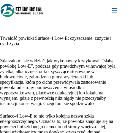
Przejdź
do
treści
Trwałość powłoki Surface-4 Low-E: czyszczenie, zużycie i
cykl życia
Zdarzało mi się widzieć, jak wykonawcy krytykowali “słabą
powłokę Low-E”, podczas gdy prawdziwym winowajcą była
żyletka, alkaliczne środki czyszczące stosowane w
budownictwie, zabrudzona guma wycieraczki lub
specyfikacja, która po cichu przewidywała zastosowanie
powłoki od strony pomieszczenia w ośrodku
wypoczynkowym, placówce edukacyjnej lub lokalu na
wynajem, gdzie z pewnością nikt nigdy nie przeczytałby
instrukcji konserwacji. Czego oni się spodziewali?
Surface-4 Low-E to nie tylko kolejna nazwa szkła
energooszczędnego. Oznacza to, że powłoka znajduje się na
powierzchni szklanego elementu od strony wnętrza – tej,
której użytkownicy mogą dotykać, czyszczyć, drapać,