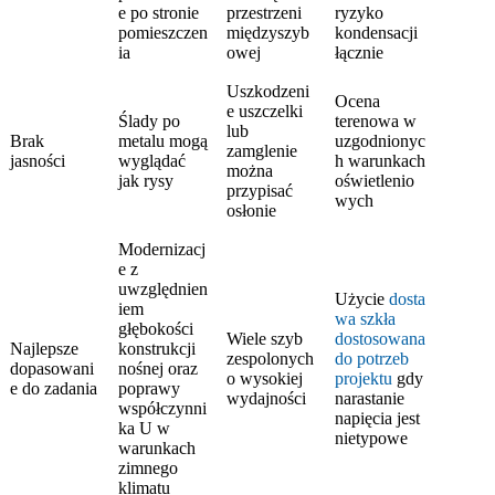
e po stronie
przestrzeni
ryzyko
pomieszczen
międzyszyb
kondensacji
ia
owej
łącznie
Uszkodzeni
Ocena
e uszczelki
Ślady po
terenowa w
lub
Brak
metalu mogą
uzgodnionyc
zamglenie
jasności
wyglądać
h warunkach
można
jak rysy
oświetlenio
przypisać
wych
osłonie
Modernizacj
e z
uwzględnien
Użycie
dosta
iem
wa szkła
głębokości
Wiele szyb
dostosowana
Najlepsze
konstrukcji
zespolonych
do potrzeb
dopasowani
nośnej oraz
o wysokiej
projektu
gdy
e do zadania
poprawy
wydajności
narastanie
współczynni
napięcia jest
ka U w
nietypowe
warunkach
zimnego
klimatu