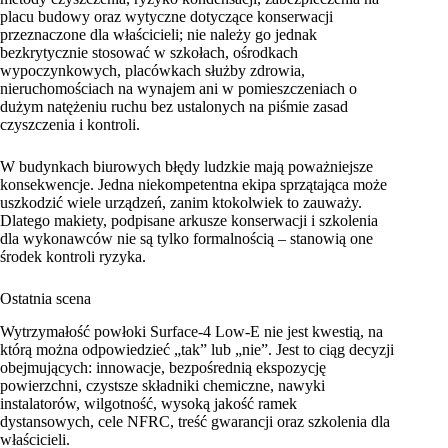
placu budowy oraz wytyczne dotyczące konserwacji
przeznaczone dla właścicieli; nie należy go jednak
bezkrytycznie stosować w szkołach, ośrodkach
wypoczynkowych, placówkach służby zdrowia,
nieruchomościach na wynajem ani w pomieszczeniach o
dużym natężeniu ruchu bez ustalonych na piśmie zasad
czyszczenia i kontroli.
W budynkach biurowych błędy ludzkie mają poważniejsze
konsekwencje. Jedna niekompetentna ekipa sprzątająca może
uszkodzić wiele urządzeń, zanim ktokolwiek to zauważy.
Dlatego makiety, podpisane arkusze konserwacji i szkolenia
dla wykonawców nie są tylko formalnością – stanowią one
środek kontroli ryzyka.
Ostatnia scena
Wytrzymałość powłoki Surface-4 Low-E nie jest kwestią, na
którą można odpowiedzieć „tak” lub „nie”. Jest to ciąg decyzji
obejmujących: innowacje, bezpośrednią ekspozycję
powierzchni, czystsze składniki chemiczne, nawyki
instalatorów, wilgotność, wysoką jakość ramek
dystansowych, cele NFRC, treść gwarancji oraz szkolenia dla
właścicieli.