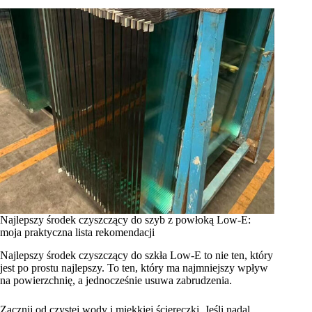
Najlepszy środek czyszczący do szyb z powłoką Low-E:
moja praktyczna lista rekomendacji
Najlepszy środek czyszczący do szkła Low-E to nie ten, który
jest po prostu najlepszy. To ten, który ma najmniejszy wpływ
na powierzchnię, a jednocześnie usuwa zabrudzenia.
Zacznij od czystej wody i miękkiej ściereczki. Jeśli nadal