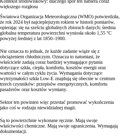
Kontekst środowiskowy: dlaczego spór ten nabiera coraz
większego rozgłosu
Światowa Organizacja Meteorologiczna (WMO) potwierdziła,
że rok 2024 był najcieplejszym rokiem w historii pomiarów,
opierając się na sześciu globalnych zbiorach danych; średnia
globalna temperatura powierzchni wyniosła około 1,55 °C
powyżej średniej z lat 1850–1900.
Nie oznacza to jednak, że każde zadanie wiąże się z
obciążeniem chłodniczym. Oznacza to natomiast, że
właściciele zadają coraz bardziej wymagające pytania
dotyczące szkła, ciepła, komfortu, kosztów energii oraz
wartości w całym cyklu życia. Wymagania dotyczące
wytrzymałości szkła Low-E znajdują się obecnie w centrum
trzech czynników: przepisów energetycznych, komfortu
pasażerów oraz kosztów wymiany.
Sektor ten powinien więc przestać promować wykończenia
jako coś w rodzaju niewidzialnej magii.
Są to powierzchnie wykonane ręcznie. Mają swoje
właściwości chemiczne. Mają swoje ograniczenia. Wymagają
dokumentacji.