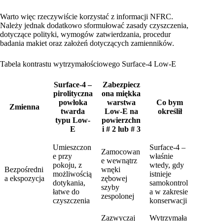
Warto więc rzeczywiście korzystać z informacji NFRC.
Należy jednak dodatkowo sformułować zasady czyszczenia,
dotyczące polityki, wymogów zatwierdzania, procedur
badania makiet oraz założeń dotyczących zamienników.
Tabela kontrastu wytrzymałościowego Surface-4 Low-E
Surface-4 –
Zabezpiecz
pirolityczna
ona miękka
powłoka
warstwa
Co bym
Zmienna
twarda
Low-E na
określił
typu Low-
powierzchn
E
i # 2 lub # 3
Umieszczon
Surface-4 –
Zamocowan
e przy
właśnie
e wewnątrz
pokoju, z
wtedy, gdy
Bezpośredni
wnęki
możliwością
istnieje
a ekspozycja
zębowej
dotykania,
samokontrol
szyby
łatwe do
a w zakresie
zespolonej
czyszczenia
konserwacji
Zazwyczaj
Wytrzymała