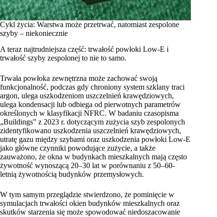
Cykl życia: Warstwa może przetrwać, natomiast zespolone
szyby – niekoniecznie
A teraz najtrudniejsza część: trwałość powłoki Low-E i
trwałość szyby zespolonej to nie to samo.
Trwała powłoka zewnętrzna może zachować swoją
funkcjonalność, podczas gdy chroniony system szklany traci
argon, ulega uszkodzeniom uszczelnień krawędziowych,
ulega kondensacji lub odbiega od pierwotnych parametrów
określonych w klasyfikacji NFRC. W badaniu czasopisma
„Buildings” z 2023 r. dotyczącym zużycia szyb zespolonych
zidentyfikowano uszkodzenia uszczelnień krawędziowych,
utratę gazu między szybami oraz uszkodzenia powłoki Low-E
jako główne czynniki powodujące zużycie, a także
zauważono, że okna w budynkach mieszkalnych mają często
żywotność wynoszącą 20–30 lat w porównaniu z 50–60-
letnią żywotnością budynków przemysłowych.
W tym samym przeglądzie stwierdzono, że pominięcie w
symulacjach trwałości okien budynków mieszkalnych oraz
skutków starzenia się może spowodować niedoszacowanie