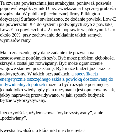
Ta czwarta powierzchnia jest atrakcyjna, ponieważ pozwala
poprawić współczynnik U bez zwiększania fizycznej grubości
urządzenia. W publikacji technicznej firmy Pilkington
dotyczącej Surface-4 stwierdzono, że dodanie powłoki Low-E
na powierzchni # 4 do systemu podwójnych szyb z powłoką
Low-E na powierzchni # 2 może poprawić współczynnik U o
około 20%, przy zachowaniu dokładnie takich samych
wymiarów ramy.
Ma to znaczenie, gdy dane zadanie nie pozwala na
zastosowanie potrójnych szyb. Być może problem głębokości
skrzydła został już rozwiązany. Być może ograniczenie
wagowe stanowi przeszkodę. Być może budżet już teraz jest
nadwyrężony. W takich przypadkach, a
specyfikacja
energetycznie oszczędnego szkła z powłoką dostosowaną do
indywidualnych potrzeb
może to być rozsądne posunięcie,
jednak tylko wtedy, gdy plan utrzymania jest opracowany tak,
jakby naprawdę przewidywano, w jaki sposób budynek
będzie wykorzystywany.
I rzeczywiście, użyłem słowa “wykorzystywany”, a nie
„podziwiany”.
Kwestia trwałości, o którą nikt nie chce pytać