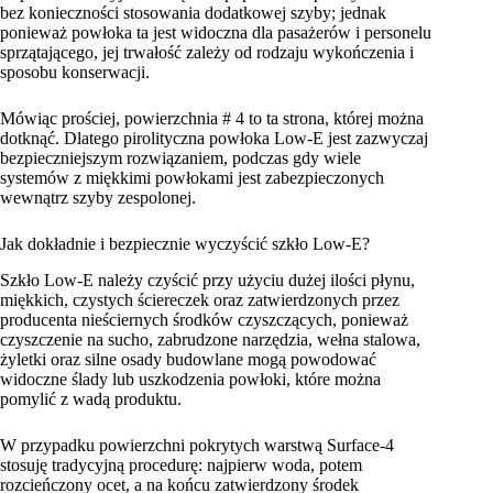
bez konieczności stosowania dodatkowej szyby; jednak
ponieważ powłoka ta jest widoczna dla pasażerów i personelu
sprzątającego, jej trwałość zależy od rodzaju wykończenia i
sposobu konserwacji.
Mówiąc prościej, powierzchnia # 4 to ta strona, której można
dotknąć. Dlatego pirolityczna powłoka Low-E jest zazwyczaj
bezpieczniejszym rozwiązaniem, podczas gdy wiele
systemów z miękkimi powłokami jest zabezpieczonych
wewnątrz szyby zespolonej.
Jak dokładnie i bezpiecznie wyczyścić szkło Low-E?
Szkło Low-E należy czyścić przy użyciu dużej ilości płynu,
miękkich, czystych ściereczek oraz zatwierdzonych przez
producenta nieściernych środków czyszczących, ponieważ
czyszczenie na sucho, zabrudzone narzędzia, wełna stalowa,
żyletki oraz silne osady budowlane mogą powodować
widoczne ślady lub uszkodzenia powłoki, które można
pomylić z wadą produktu.
W przypadku powierzchni pokrytych warstwą Surface-4
stosuję tradycyjną procedurę: najpierw woda, potem
rozcieńczony ocet, a na końcu zatwierdzony środek