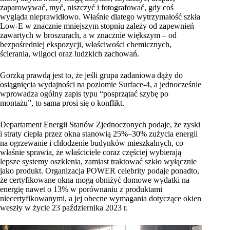
zaparowywać, myć, niszczyć i fotografować, gdy coś
wygląda nieprawidłowo. Właśnie dlatego wytrzymałość szkła
Low-E w znacznie mniejszym stopniu zależy od zapewnień
zawartych w broszurach, a w znacznie większym – od
bezpośredniej ekspozycji, właściwości chemicznych,
ścierania, wilgoci oraz ludzkich zachowań.
Gorzką prawdą jest to, że jeśli grupa zadaniowa dąży do
osiągnięcia wydajności na poziomie Surface-4, a jednocześnie
wprowadza ogólny zapis typu “posprzątać szybę po
montażu”, to sama prosi się o konflikt.
Departament Energii Stanów Zjednoczonych podaje, że zyski
i straty ciepła przez okna stanowią 25%–30% zużycia energii
na ogrzewanie i chłodzenie budynków mieszkalnych, co
właśnie sprawia, że właściciele coraz częściej wybierają
lepsze systemy oszklenia, zamiast traktować szkło wyłącznie
jako produkt. Organizacja POWER celebrity podaje ponadto,
że certyfikowane okna mogą obniżyć domowe wydatki na
energię nawet o 13% w porównaniu z produktami
niecertyfikowanymi, a jej obecne wymagania dotyczące okien
weszły w życie 23 października 2023 r.