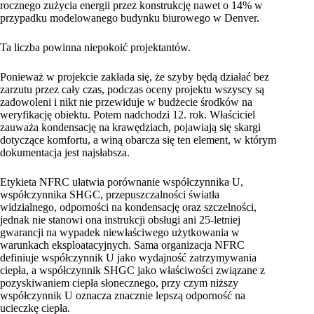
rocznego zużycia energii przez konstrukcję nawet o 14% w
przypadku modelowanego budynku biurowego w Denver.
Ta liczba powinna niepokoić projektantów.
Ponieważ w projekcie zakłada się, że szyby będą działać bez
zarzutu przez cały czas, podczas oceny projektu wszyscy są
zadowoleni i nikt nie przewiduje w budżecie środków na
weryfikację obiektu. Potem nadchodzi 12. rok. Właściciel
zauważa kondensację na krawędziach, pojawiają się skargi
dotyczące komfortu, a winą obarcza się ten element, w którym
dokumentacja jest najsłabsza.
Etykieta NFRC ułatwia porównanie współczynnika U,
współczynnika SHGC, przepuszczalności światła
widzialnego, odporności na kondensację oraz szczelności,
jednak nie stanowi ona instrukcji obsługi ani 25-letniej
gwarancji na wypadek niewłaściwego użytkowania w
warunkach eksploatacyjnych. Sama organizacja NFRC
definiuje współczynnik U jako wydajność zatrzymywania
ciepła, a współczynnik SHGC jako właściwości związane z
pozyskiwaniem ciepła słonecznego, przy czym niższy
współczynnik U oznacza znacznie lepszą odporność na
ucieczkę ciepła.