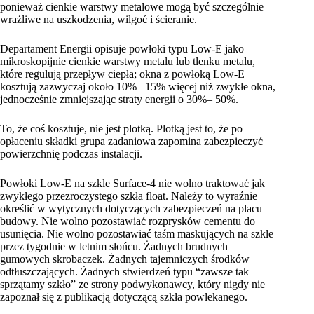
ponieważ cienkie warstwy metalowe mogą być szczególnie
wrażliwe na uszkodzenia, wilgoć i ścieranie.
Departament Energii opisuje powłoki typu Low-E jako
mikroskopijnie cienkie warstwy metalu lub tlenku metalu,
które regulują przepływ ciepła; okna z powłoką Low-E
kosztują zazwyczaj około 10%– 15% więcej niż zwykłe okna,
jednocześnie zmniejszając straty energii o 30%– 50%.
To, że coś kosztuje, nie jest plotką. Plotką jest to, że po
opłaceniu składki grupa zadaniowa zapomina zabezpieczyć
powierzchnię podczas instalacji.
Powłoki Low-E na szkle Surface-4 nie wolno traktować jak
zwykłego przezroczystego szkła float. Należy to wyraźnie
określić w wytycznych dotyczących zabezpieczeń na placu
budowy. Nie wolno pozostawiać rozprysków cementu do
usunięcia. Nie wolno pozostawiać taśm maskujących na szkle
przez tygodnie w letnim słońcu. Żadnych brudnych
gumowych skrobaczek. Żadnych tajemniczych środków
odtłuszczających. Żadnych stwierdzeń typu “zawsze tak
sprzątamy szkło” ze strony podwykonawcy, który nigdy nie
zapoznał się z publikacją dotyczącą szkła powlekanego.