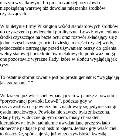
niczym wyjątkowym. Po prostu rzadziej pozostawia
niepożądaną warstwę niż dowolna mieszanka środków
czyszczących.
W biuletynie firmy Pilkington wśród standardowych środków
do czyszczenia powierzchni pirolitycznej Low-E wymieniono
środki czyszczące na bazie octu oraz roztwór składający się z
jednej części czystego octu i dziesięciu części czystej wody,
jednocześnie ostrzegając przed używaniem ostrzy do golenia,
wełny stalowej i przedmiotów metalowych, ponieważ mogą
one pozostawić wyraźne ślady, które w słońcu wyglądają jak
rysy.
To ostatnie sformułowanie jest po prostu genialne: “wyglądają
jak zadrapania”.”
Widziałem już właścicieli wpadających w panikę z powodu
“porysowanej powłoki Low-E”, podczas gdy w
rzeczywistości na powierzchni znajdowały się jedynie smugi
osadu metalowego. Powłoka nie zawsze była zniszczona.
Ślady były widoczne gołym okiem, miały charakter
kierunkowy i były nadmiernie uwydatniane przez światło
słoneczne padające pod niskim kątem. Jednak gdy właściciel
to dostrzeże, spór staje się już w rzeczywistości kwestią