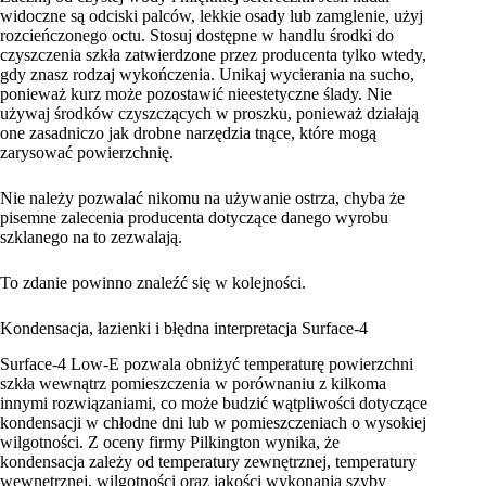
widoczne są odciski palców, lekkie osady lub zamglenie, użyj
rozcieńczonego octu. Stosuj dostępne w handlu środki do
czyszczenia szkła zatwierdzone przez producenta tylko wtedy,
gdy znasz rodzaj wykończenia. Unikaj wycierania na sucho,
ponieważ kurz może pozostawić nieestetyczne ślady. Nie
używaj środków czyszczących w proszku, ponieważ działają
one zasadniczo jak drobne narzędzia tnące, które mogą
zarysować powierzchnię.
Nie należy pozwalać nikomu na używanie ostrza, chyba że
pisemne zalecenia producenta dotyczące danego wyrobu
szklanego na to zezwalają.
To zdanie powinno znaleźć się w kolejności.
Kondensacja, łazienki i błędna interpretacja Surface-4
Surface-4 Low-E pozwala obniżyć temperaturę powierzchni
szkła wewnątrz pomieszczenia w porównaniu z kilkoma
innymi rozwiązaniami, co może budzić wątpliwości dotyczące
kondensacji w chłodne dni lub w pomieszczeniach o wysokiej
wilgotności. Z oceny firmy Pilkington wynika, że
kondensacja zależy od temperatury zewnętrznej, temperatury
wewnętrznej, wilgotności oraz jakości wykonania szyby