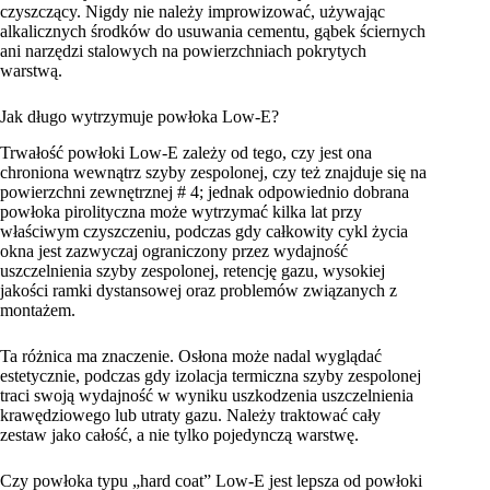
czyszczący. Nigdy nie należy improwizować, używając
alkalicznych środków do usuwania cementu, gąbek ściernych
ani narzędzi stalowych na powierzchniach pokrytych
warstwą.
Jak długo wytrzymuje powłoka Low-E?
Trwałość powłoki Low-E zależy od tego, czy jest ona
chroniona wewnątrz szyby zespolonej, czy też znajduje się na
powierzchni zewnętrznej # 4; jednak odpowiednio dobrana
powłoka pirolityczna może wytrzymać kilka lat przy
właściwym czyszczeniu, podczas gdy całkowity cykl życia
okna jest zazwyczaj ograniczony przez wydajność
uszczelnienia szyby zespolonej, retencję gazu, wysokiej
jakości ramki dystansowej oraz problemów związanych z
montażem.
Ta różnica ma znaczenie. Osłona może nadal wyglądać
estetycznie, podczas gdy izolacja termiczna szyby zespolonej
traci swoją wydajność w wyniku uszkodzenia uszczelnienia
krawędziowego lub utraty gazu. Należy traktować cały
zestaw jako całość, a nie tylko pojedynczą warstwę.
Czy powłoka typu „hard coat” Low-E jest lepsza od powłoki