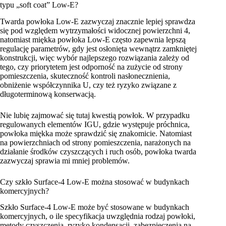
typu „soft coat” Low-E?
Twarda powłoka Low-E zazwyczaj znacznie lepiej sprawdza
się pod względem wytrzymałości widocznej powierzchni 4,
natomiast miękka powłoka Low-E często zapewnia lepszą
regulację parametrów, gdy jest osłonięta wewnątrz zamkniętej
konstrukcji, więc wybór najlepszego rozwiązania zależy od
tego, czy priorytetem jest odporność na zużycie od strony
pomieszczenia, skuteczność kontroli nasłonecznienia,
obniżenie współczynnika U, czy też ryzyko związane z
długoterminową konserwacją.
Nie lubię zajmować się tutaj kwestią powłok. W przypadku
regulowanych elementów IGU, gdzie występuje próchnica,
powłoka miękka może sprawdzić się znakomicie. Natomiast
na powierzchniach od strony pomieszczenia, narażonych na
działanie środków czyszczących i ruch osób, powłoka twarda
zazwyczaj sprawia mi mniej problemów.
Czy szkło Surface-4 Low-E można stosować w budynkach
komercyjnych?
Szkło Surface-4 Low-E może być stosowane w budynkach
komercyjnych, o ile specyfikacja uwzględnia rodzaj powłoki,
metody czyszczenia, ryzyko kondensacji, zabezpieczenia na