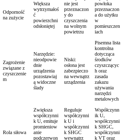
Większa
nie jest
powłoka
wytrzymałoś
przeznaczon
przeznaczon
Odporność
ć
y do
a do użytku
na zużycie
powierzchni
czyszczenia
w
odsłoniętej
na wolnym
pomieszczen
powietrzu
iach
Pisemna lista
kontrolna
Narzędzie:
dotycząca
nieodpowie
Niski:
środków
Zagrożenie
dnie
osłona jest
czyszczącyc
związane z
urządzenia
zabezpieczo
h oraz
czyszczenie
pozostawiaj
na wewnątrz
zasada
m
ą widoczne
urządzenia
zakazu
ślady
używania
narzędzi
metalowych
Zwiększa
Reguluje
Współczynn
współczynni
współczynni
ik U,
k U, emituje
k U i
współczynni
promieniow
współczynni
k SHGC,
Rola siłowa
anie
k SHGC
współczynni
podczerwon
wewnątrz
k VT oraz