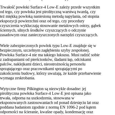
Trwałość powłoki Surface-4 Low-E zależy przede wszystkim
od tego, czy powłoka jest pirolityczną warstwą twardą, czy
też miękką powłoką naniesioną metodą napylania, od stopnia
ekspozycji powierzchni oraz od tego, czy procedury
czyszczenia wykluczają stosowanie metalowych ostrzy, gąbek
ściernych, silnych środków czyszczących o odczynie
zasadowym oraz zanieczyszczonych narzędzi czyszczących.
Wiele zabezpieczonych powłok typu Low-E znajduje się w
bezpiecznym, szczelnym zagłębieniu szyby zespolonej.
Powłoka Surface-4 nie ma takiego luksusu. Musi radzić sobie
z zadrapaniami od pierścionków, śladami łap, odciskami
palców, naklejkami dzieci, nieostrożnością personelu
sprzątającego oraz pracownikami sprzątającymi po
zakończeniu budowy, którzy uważają, że każde przebarwienie
wymaga zeskrobania.
Wytyczne firmy Pilkington są niezwykle dosadne: jej
pirolityczna powłoka Surface-4 Low-E jest opisana jako
trwała, odporna na uszkodzenia, stosowana w
eksponowanych zastosowaniach od ponad dziesięciu lat oraz
poddana badaniom zgodnie z normą EN 1096-2 pod kątem
odporności na ścieranie, kwaśne opady, kondensację oraz