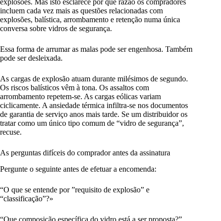
explosões. Mas isto esclarece por que razão os compradores
incluem cada vez mais as questões relacionadas com
explosões, balística, arrombamento e retenção numa única
conversa sobre vidros de segurança.
Essa forma de arrumar as malas pode ser engenhosa. Também
pode ser desleixada.
As cargas de explosão atuam durante milésimos de segundo.
Os riscos balísticos vêm à tona. Os assaltos com
arrombamento repetem-se. As cargas eólicas variam
ciclicamente. A ansiedade térmica infiltra-se nos documentos
de garantia de serviço anos mais tarde. Se um distribuidor os
tratar como um único tipo comum de “vidro de segurança”,
recuse.
As perguntas difíceis do comprador antes da assinatura
Pergunte o seguinte antes de efetuar a encomenda:
“O que se entende por ”requisito de explosão” e
“classificação”?»
“Que composição específica do vidro está a ser proposta?”