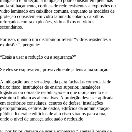
mitigação e proteção: a mitigação pode consistir em películas
anti-estilhaçamento, cortinas de rede resistentes a explosões ou
vidro laminado em caixilhos comuns, enquanto as medidas de
proteção consistem em vidro laminado colado, caixilhos
reforçados contra explosões, vidros fixos ou vidros
secundários.
Por isso, quando um distribuidor referir “vidros resistentes a
explosões”, pergunte:
“Estás a usar a redução ou a segurança?”
Se eles se esquivarem, provavelmente já tens a tua solução.
A mitigação pode ser adequada para fachadas comerciais de
baixo risco, instituições de ensino superior, instalações
logísticas ou obras de reabilitação em que o orçamento e a
estrutura limitam as alternativas. A proteção deve ser aplicada
em escritórios consulares, centros de defesa, instalações
petroquímicas, centros de dados, edifícios da administração
pública federal e edifícios de alto risco virados para a rua,
onde o nível de ameaça adequado é reduzido.
E, por favor, deixem de usar a expressão “janelas à prova de