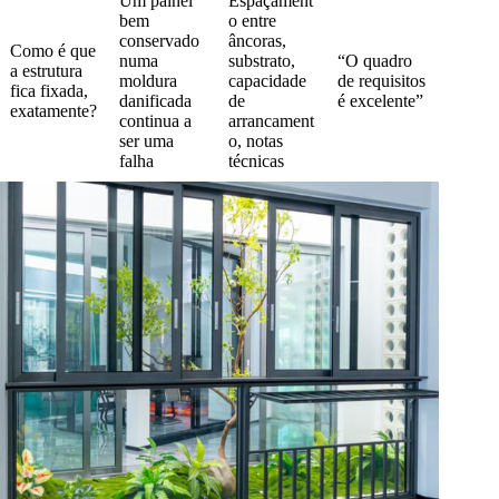
Um painel
Espaçament
bem
o entre
conservado
âncoras,
Como é que
numa
substrato,
“O quadro
a estrutura
moldura
capacidade
de requisitos
fica fixada,
danificada
de
é excelente”
exatamente?
continua a
arrancament
ser uma
o, notas
falha
técnicas