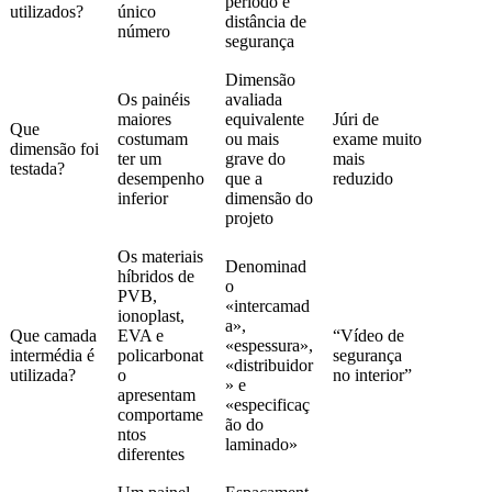
período e
utilizados?
único
distância de
número
segurança
Dimensão
Os painéis
avaliada
maiores
equivalente
Júri de
Que
costumam
ou mais
exame muito
dimensão foi
ter um
grave do
mais
testada?
desempenho
que a
reduzido
inferior
dimensão do
projeto
Os materiais
Denominad
híbridos de
o
PVB,
«intercamad
ionoplast,
a»,
Que camada
EVA e
“Vídeo de
«espessura»,
intermédia é
policarbonat
segurança
«distribuidor
utilizada?
o
no interior”
» e
apresentam
«especificaç
comportame
ão do
ntos
laminado»
diferentes