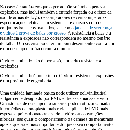
No caso de tarefas em que o perigo não se limita apenas a
explosões, mas inclui também a entrada forçada ou o risco de
uso de armas de fogo, os compradores devem comparar as
especificações relativas à resistência a explosões com os
conjuntos balísticos avaliados, tais como
janelas de segurança
e vidros à prova de balas por grosso
. A resistência a balas e a
resistência a explosões não correspondem ao mesmo cenário
de falha. Um sistema pode ter um bom desempenho contra um
e um desempenho fraco contra o outro.
O vidro laminado não é, por si só, um vidro resistente a
explosões
O vidro laminado é um sistema. O vidro resistente a explosões
é um produto de engenharia.
Uma unidade laminada básica pode utilizar polivinilbutiral,
vulgarmente designado por PVB, entre as camadas de vidro.
Os sistemas de desempenho superior podem utilizar camadas
intermédias de ionoplasto mais rígidas, pilhas de PVB mais
espessas, policarbonato revestido a vidro ou construções
híbridas, nas quais o comportamento da camada de membrana
após a quebra é mais importante do que o seu comportamento
antes da quebra. A composição química é importante. O