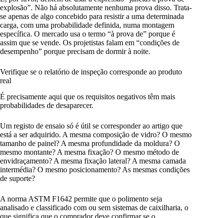
explosão”. Não há absolutamente nenhuma prova disso. Trata-
se apenas de algo concebido para resistir a uma determinada
carga, com uma probabilidade definida, numa montagem
específica. O mercado usa o termo “à prova de” porque é
assim que se vende. Os projetistas falam em “condições de
desempenho” porque precisam de dormir à noite.
Verifique se o relatório de inspeção corresponde ao produto
real
É precisamente aqui que os requisitos negativos têm mais
probabilidades de desaparecer.
Um registo de ensaio só é útil se corresponder ao artigo que
está a ser adquirido. A mesma composição de vidro? O mesmo
tamanho de painel? A mesma profundidade da moldura? O
mesmo montante? A mesma fixação? O mesmo método de
envidraçamento? A mesma fixação lateral? A mesma camada
intermédia? O mesmo posicionamento? As mesmas condições
de suporte?
A norma ASTM F1642 permite que o polimento seja
analisado e classificado com ou sem sistemas de caixilharia, o
que significa que o comprador deve confirmar se o