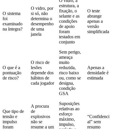
O vidro, a
estrutura, a
O vidro, por
fixação, o
O teste
O sistema
si só, não
selante e as
abrange
foi
determina o
condições
apenas a
examinado
desempenho
de apoio
versão
na íntegra?
de uma
foram
simplificada
janela
testados em
conjunto
Sem perigo,
ameaça
O risco de
muito
O que é a
lesões
reduzida,
Apenas a
pontuação
depende dos
risco baixo
densidade é
de risco?
hábitos de
ou, como se
estimada
cada jogador
designa,
condição
GSA
Suposições
A procura
relativas ao
Que tipo de
de
esforço
tensão e
explosivos
“Confidenci
máximo,
impulso
não se
al” sem
impulso,
foram
resume a um
resumo