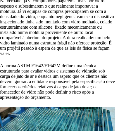
Na verdade, já vi compradores pagarem a mais por vidro
espesso e subestimarem o que realmente importava: a
moldura. Já vi equipas de compras preocuparem-se com a
densidade do vidro, enquanto negligenciavam se o dispositivo
inspecionado tinha sido montado com vidro molhado, colado
estruturalmente com silicone, fixado mecanicamente ou
instalado numa moldura proveniente de outro local
comparável à abertura do projeto. A dura realidade: um belo
vidro laminado numa estrutura frágil não oferece proteção. É
um projétil pesado à espera de que as leis da física se façam
valer.
A norma ASTM F1642/F1642M define uma técnica
estruturada para avaliar vidros e sistemas de vidração sob
carga de jato de ar e destaca um aspeto que os clientes não
devem ignorar: a entidade responsável pela especificação deve
fornecer os critérios relativos à carga de jato de ar; o
fornecedor de vidro não pode definir o risco após a
apresentação do orçamento.