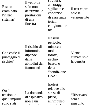
struttura,
Il vetro da
ancoraggio,
È stato
solo non
sigillante e
Il test copre
esaminato
determina le
condizioni
solo la
l'intero
prestazioni
di assistenza
versione lite
sistema?
di una
testati
finestra
congiuntame
nte
Nessun
pericolo,
Il rischio di
minaccia
infortunio
molto
Che cos’è il
Viene
dipende
ridotta,
punteggio di
stimata solo
dalle
rischio
rischio?
la densità
abitudini dei
basso, o
frammenti
detta
“condizione
GSA”
Ipotesi
relative allo
Quali
La domanda
stress di
tensioni e
“Riservato”
di esplosivo
picco,
quali impulsi
senza
non è un
all’impulso,
sono stati
riassunto