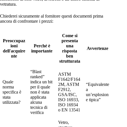
vetratura.
Chiederei sicuramente al fornitore questi documenti prima
ancora di confrontare i prezzi:
Come si
Preoccupaz
presenta
ioni
Perché è
una
Avvertenze
dell'acquire
importante
risposta
nte
ben
strutturata
“Blast
ASTM
ranked”
F1642/F164
Quale
indica un bit
2M, ASTM
“Equivalente
norma
per il quale
F2912,
a
specifica è
non è stata
GSA/ISC,
un’esplosion
stata
applicata
ISO 16933,
e tipica”
utilizzata?
alcuna
ISO 16934
tecnica di
o EN 13541
verifica
Vetro,