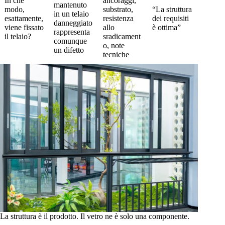
In che
ancoraggi,
mantenuto
modo,
substrato,
“La struttura
in un telaio
esattamente,
resistenza
dei requisiti
danneggiato
viene fissato
allo
è ottima”
rappresenta
il telaio?
sradicament
comunque
o, note
un difetto
tecniche
La struttura è il prodotto. Il vetro ne è solo una componente.