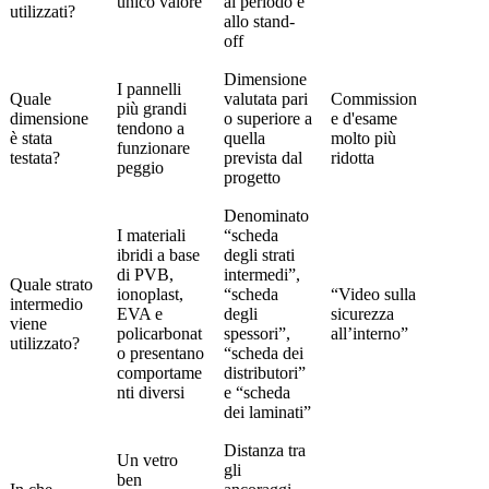
unico valore
al periodo e
utilizzati?
allo stand-
off
Dimensione
I pannelli
Quale
valutata pari
Commission
più grandi
dimensione
o superiore a
e d'esame
tendono a
è stata
quella
molto più
funzionare
testata?
prevista dal
ridotta
peggio
progetto
Denominato
I materiali
“scheda
ibridi a base
degli strati
di PVB,
intermedi”,
Quale strato
ionoplast,
“scheda
“Video sulla
intermedio
EVA e
degli
sicurezza
viene
policarbonat
spessori”,
all’interno”
utilizzato?
o presentano
“scheda dei
comportame
distributori”
nti diversi
e “scheda
dei laminati”
Distanza tra
Un vetro
gli
ben