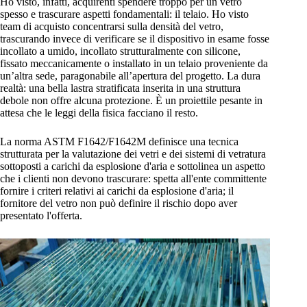
Ho visto, infatti, acquirenti spendere troppo per un vetro
spesso e trascurare aspetti fondamentali: il telaio. Ho visto
team di acquisto concentrarsi sulla densità del vetro,
trascurando invece di verificare se il dispositivo in esame fosse
incollato a umido, incollato strutturalmente con silicone,
fissato meccanicamente o installato in un telaio proveniente da
un’altra sede, paragonabile all’apertura del progetto. La dura
realtà: una bella lastra stratificata inserita in una struttura
debole non offre alcuna protezione. È un proiettile pesante in
attesa che le leggi della fisica facciano il resto.
La norma ASTM F1642/F1642M definisce una tecnica
strutturata per la valutazione dei vetri e dei sistemi di vetratura
sottoposti a carichi da esplosione d'aria e sottolinea un aspetto
che i clienti non devono trascurare: spetta all'ente committente
fornire i criteri relativi ai carichi da esplosione d'aria; il
fornitore del vetro non può definire il rischio dopo aver
presentato l'offerta.