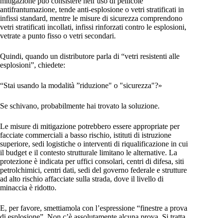
mitigazione può consistere nell’uso di pellicole
antifrantumazione, tende anti-esplosione o vetri stratificati in
infissi standard, mentre le misure di sicurezza comprendono
vetri stratificati incollati, infissi rinforzati contro le esplosioni,
vetrate a punto fisso o vetri secondari.
Quindi, quando un distributore parla di “vetri resistenti alle
esplosioni”, chiedete:
“Stai usando la modalità ”riduzione" o "sicurezza"?»
Se schivano, probabilmente hai trovato la soluzione.
Le misure di mitigazione potrebbero essere appropriate per
facciate commerciali a basso rischio, istituti di istruzione
superiore, sedi logistiche o interventi di riqualificazione in cui
il budget e il contesto strutturale limitano le alternative. La
protezione è indicata per uffici consolari, centri di difesa, siti
petrolchimici, centri dati, sedi del governo federale e strutture
ad alto rischio affacciate sulla strada, dove il livello di
minaccia è ridotto.
E, per favore, smettiamola con l’espressione “finestre a prova
di esplosione”. Non c’è assolutamente alcuna prova. Si tratta