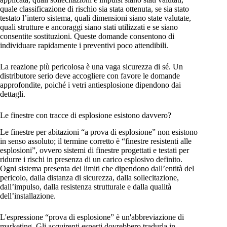
quale classificazione di rischio sia stata ottenuta, se sia stato
testato l’intero sistema, quali dimensioni siano state valutate,
quali strutture e ancoraggi siano stati utilizzati e se siano
consentite sostituzioni. Queste domande consentono di
individuare rapidamente i preventivi poco attendibili.
La reazione più pericolosa è una vaga sicurezza di sé. Un
distributore serio deve accogliere con favore le domande
approfondite, poiché i vetri antiesplosione dipendono dai
dettagli.
Le finestre con tracce di esplosione esistono davvero?
Le finestre per abitazioni “a prova di esplosione” non esistono
in senso assoluto; il termine corretto è “finestre resistenti alle
esplosioni”, ovvero sistemi di finestre progettati e testati per
ridurre i rischi in presenza di un carico esplosivo definito.
Ogni sistema presenta dei limiti che dipendono dall’entità del
pericolo, dalla distanza di sicurezza, dalla sollecitazione,
dall’impulso, dalla resistenza strutturale e dalla qualità
dell’installazione.
L'espressione “prova di esplosione” è un'abbreviazione di
marketing. Gli acquirenti esperti dovrebbero tradurla in