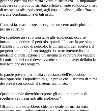
generica etichetta che recita “vetro di sicurezza”. È importante
chiedere se il prodotto sia stato effettivamente sottoposto a test
di resistenza alle esplosioni, agli impatti balistici, alle effrazioni
o a una combinazione di tali rischi.
Come si fa, esattamente, a scegliere un vetro antiesplosione
per un edificio?
Per scegliere un vetro resistente alle esplosioni, occorre
innanzitutto definire il pericolo, quindi abbinare la pressione,
l’impulso, il livello di pericolo, le dimensioni dell’apertura, il
progetto strutturale, l’ancoraggio, lo strato intermedio e la
modalità di installazione a un sistema di vetratura già valutato.
Il confronto dei costi deve avvenire solo dopo aver definito le
basi tecniche del progetto.
In parole povere: parti dalla circostanza dell’esplosione, non
dall’opuscolo. Dopodiché esigi la prova che il sistema di stima
dei prezzi corrisponda al sistema esaminato.
Quali domande dovrebbero porre gli acquirenti prima di
scegliere vetri resistenti alle esplosioni?
Gli acquirenti dovrebbero chiedere quale norma sia stata
applicata, quali sollecitazioni e impulsi siano stati valutati,