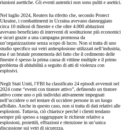
riunioni asettiche. Gli eventi autentici non sono puliti e asettici.
Nel luglio 2024, Reuters ha riferito che, secondo Protect
Ukraine, i combattimenti in Ucraina avevano danneggiato
circa 10 milioni di finestre e che oltre 4.000 abitazioni
avevano beneficiato di interventi di sostituzione più economici
e sicuri grazie a una campagna promossa da
un’organizzazione senza scopo di lucro. Non si tratta di uno
studio specifico sui vetri antiesplosione utilizzati nell’industria,
ma è un brutale promemoria del fatto che il cedimento delle
finestre è spesso la prima causa di vittime multiple e il primo
problema di abitabilità a seguito di atti di violenza con
esplosivi.
Negli Stati Uniti, l’FBI ha classificato 24 episodi avvenuti nel
2024 come “eventi con tiratore attivo”, definendo un tiratore
attivo come uno o più individui attivamente impegnati
nell’uccidere o nel tentare di uccidere persone in un luogo
affollato. Anche in questo caso, non si tratta di dati relativi alle
esplosioni. Tuttavia, ciò chiarisce perché i clienti tendano
sempre più spesso a raggruppare le richieste relative a
esplosioni, proiettili, effrazioni e ritenzione in un’unica
discussione sui vetri di sicurezza.