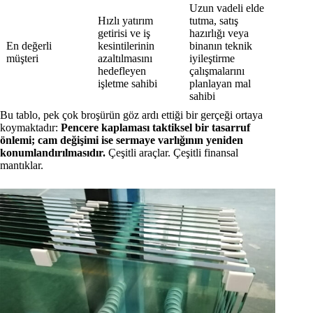
Uzun vadeli elde
Hızlı yatırım
tutma, satış
getirisi ve iş
hazırlığı veya
En değerli
kesintilerinin
binanın teknik
müşteri
azaltılmasını
iyileştirme
hedefleyen
çalışmalarını
işletme sahibi
planlayan mal
sahibi
Bu tablo, pek çok broşürün göz ardı ettiği bir gerçeği ortaya
koymaktadır:
Pencere kaplaması taktiksel bir tasarruf
önlemi; cam değişimi ise sermaye varlığının yeniden
konumlandırılmasıdır.
Çeşitli araçlar. Çeşitli finansal
mantıklar.