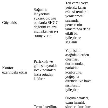
Tek camlı veya
yetersiz kalan
Soğutma
eski sistemlerin
ihtiyacının
yenilenmesi
yüksek olduğu
sırasında,
Güç etkisi
odalarda SHGC
pencerenin
değerini en aza
tamamında daha
indirirken en iyi
etkili bir
sonuç verir
iyileştirme
sağlanır
Yapı işinin
aşağıdakilerden
oluşması
Parlaklığı ve
durumunda,
güneş kaynaklı
Konfor
parlaklık
sıcak noktaları
üzerindeki etkisi
konforunu,
hızla ortadan
yoğuşma
kaldırır
direncini ve hava
sızıntısını
iyileştirir
Ölçüm hataları,
uzun hazırlık
Termal gerilim,
süreleri, kurulum