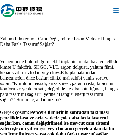
İçeriğe
geç
Yalıtım Filmleri mi, Cam Değişimi mi: Uzun Vadede Hangisi
Daha Fazla Tasarruf Sağlar?
Ve benim de bulunduğum teklif toplantılarında, hata genellikle
kimse U-faktörü, SHGC, VLT, argon dolgusu, yalıtım filmi,
kenar sızdırmazlıkları veya low-E kaplamalarından
bahsetmeden önce başlar; çünkü mal sahibi yanlış soruyu
sorar: “Kurulum masrafı, arıza süresi, garanti riski, kiracının
konforu ve yeniden satış değeri de hesaba katıldığında, hangisi
para tasarrufu sağlar?” yerine “Hangisi enerji tasarrufu
sağlar?” Sorun ne, anladınız mı?
Gerçek çözüm:
Pencere filmlerinin sonradan takılması
genellikle kısa ve orta vadede çok daha fazla tasarruf
sağlarken, camın değiştirilmesi ise mevcut cam sistemi
zaten işlevini yitirmişse veya binanın gerçek anlamda bir
yenileme ihtiyacı varsa çok daha fazla tasarruf sağlar.