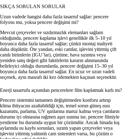
SIKÇA SORULAN SORULAR
Uzun vadede hangisi daha fazla tasarruf sağlar: pencere
folyosu mu, yoksa pencere değişimi mi?
Mevcut çerçeveler ve sızdırmazlık elemanları sağlam
olduğunda, pencere kaplama işlevi genellikle ilk 5–10 yıl
boyunca daha fazla tasarruf sağlar; çünkü montaj maliyeti
daha düşüktür. Öte yandan, eski camlar, işlevini yitirmiş çift
camlı birimlerin (IGU’lar), çürüme, hava sızıntısı veya
yeniden satış değeri gibi faktörlerin kararın alınmasında
belirleyici olduğu durumlarda, pencere değişimi 15–30 yıl
boyunca daha fazla tasarruf sağlar. En ucuz ve uzun vadeli
seçenek, aynı masrafı iki kez ödemekten kaçınan seçenektir.
Enerji tasarrufu açısından pencerelere film kaplatmak karlı mı?
Pencere sistemini tamamen değiştirmeden konforu artırıp
klima ihtiyacını azaltabildiği için, temel sorun güneş ısısı
kazanımı, parlama, UV ışınlarına maruz kalma veya camların
durumu iyi olmasına rağmen aşırı ısınma ise, pencere filmiyle
yenileme bu durumda uygun bir çözümdür. Ancak binada kış
aylarında ısı kaybı sorunları, sızıntı yapan çerçeveler veya
işlevini yitirmiş yalıtımlı cam sistemleri varsa, bu çözüm o