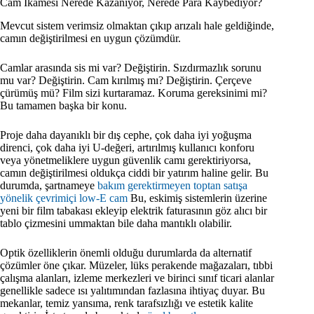
Cam İkamesi Nerede Kazanıyor, Nerede Para Kaybediyor?
Mevcut sistem verimsiz olmaktan çıkıp arızalı hale geldiğinde,
camın değiştirilmesi en uygun çözümdür.
Camlar arasında sis mi var? Değiştirin. Sızdırmazlık sorunu
mu var? Değiştirin. Cam kırılmış mı? Değiştirin. Çerçeve
çürümüş mü? Film sizi kurtaramaz. Koruma gereksinimi mi?
Bu tamamen başka bir konu.
Proje daha dayanıklı bir dış cephe, çok daha iyi yoğuşma
direnci, çok daha iyi U-değeri, artırılmış kullanıcı konforu
veya yönetmeliklere uygun güvenlik camı gerektiriyorsa,
camın değiştirilmesi oldukça ciddi bir yatırım haline gelir. Bu
durumda, şartnameye
bakım gerektirmeyen toptan satışa
yönelik çevrimiçi low-E cam
Bu, eskimiş sistemlerin üzerine
yeni bir film tabakası ekleyip elektrik faturasının göz alıcı bir
tablo çizmesini ummaktan bile daha mantıklı olabilir.
Optik özelliklerin önemli olduğu durumlarda da alternatif
çözümler öne çıkar. Müzeler, lüks perakende mağazaları, tıbbi
çalışma alanları, izleme merkezleri ve birinci sınıf ticari alanlar
genellikle sadece ısı yalıtımından fazlasına ihtiyaç duyar. Bu
mekanlar, temiz yansıma, renk tarafsızlığı ve estetik kalite