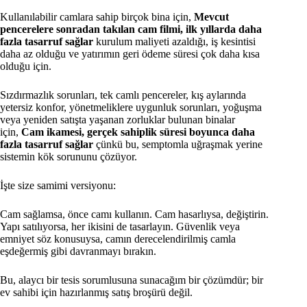
Kullanılabilir camlara sahip birçok bina için,
Mevcut
pencerelere sonradan takılan cam filmi, ilk yıllarda daha
fazla tasarruf sağlar
kurulum maliyeti azaldığı, iş kesintisi
daha az olduğu ve yatırımın geri ödeme süresi çok daha kısa
olduğu için.
Sızdırmazlık sorunları, tek camlı pencereler, kış aylarında
yetersiz konfor, yönetmeliklere uygunluk sorunları, yoğuşma
veya yeniden satışta yaşanan zorluklar bulunan binalar
için,
Cam ikamesi, gerçek sahiplik süresi boyunca daha
fazla tasarruf sağlar
çünkü bu, semptomla uğraşmak yerine
sistemin kök sorununu çözüyor.
İşte size samimi versiyonu:
Cam sağlamsa, önce camı kullanın. Cam hasarlıysa, değiştirin.
Yapı satılıyorsa, her ikisini de tasarlayın. Güvenlik veya
emniyet söz konusuysa, camın derecelendirilmiş camla
eşdeğermiş gibi davranmayı bırakın.
Bu, alaycı bir tesis sorumlusuna sunacağım bir çözümdür; bir
ev sahibi için hazırlanmış satış broşürü değil.