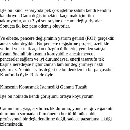
İşte bu ikinci senaryoda pek çok işletme sahibi kendi kendini
kandırıyor. Camı değiştirmekten kaçınmak için film
taktırıyorlar, ama 3 yıl sonra yine de camı değiştiriyorlar.
Sonuçta iki kez para ödemiş oluyorlar.
Ve elbette, pencere değişiminin yatırım getirisi (ROI) gerçektir,
ancak sihir değildir. Bir pencere değiştirme projesi, özellikle
verimli ve estetik açıdan düzgün ürünlerle, yeniden satışta
fiyatın önemli bir kısmını koruyabilir; ancak mevcut
pencereler sağlam ve iyi durumdaysa, enerji tasarrufu tek
başına neredeyse hiçbir zaman tam bir değiştirmeyi haklı
çıkarmaz. Yeniden satış değeri de bu denklemin bir parçasıdır.
Konfor da öyle. Risk de öyle.
Kimsenin Konuşmak İstemediği Garanti Tuzağı
İşte bu noktada kendi görüşümü ortaya koyuyorum.
Camın türü, yaşı, sızdırmazlık durumu, yönü, rengi ve garanti
durumunu sormadan film öneren her türlü müteahhit,
profesyonel bir değerlendirme değil, sadece pazarlama taktiği
izlemektedir.