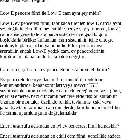
kadar ikna edici değildir.
Low-E pencere filmi ile Low-E cam aynı şey midir?
Low-E ev penceresi filmi, fabrikada üretilen low-E camla aynı
şey değildir; zira film mevcut bir yüzeye yapıştırılırken, low-E
camda ise genellikle ara parça sistemleri ve gaz dolgulu
boşluklarla birlikte kullanılan, cam sisteminin içine entegre
edilmiş kaplamalardan yararlanılır. Film, performansı
artırabilir; ancak Low-E yedek cam, ev pencerelerinin
kurulumunu daha köklü bir şekilde değiştirir.
Cam filmi, çift camlı ev pencerelerine zarar verebilir mi?
Ev pencerelerine uygulanan film, cam türü, renk tonu,
konumlandırma, kenar sorunları veya mevcut IGU
sızdırmazlık sorunu nedeniyle cam için gereğinden fazla güneş
enerjisi emerse, bazı çift camlı pencerelerde risk oluşturabilir.
Uzman bir montajcı, özellikle renkli, tavlanmış, eski veya
garantiye tabi korumalı cam ünitelerde, kurulumdan önce film
ile camın uyumluluğunu doğrulamalıdır.
Enerji tasarrufu açısından en iyi ev penceresi filmi hangisidir?
Enerji tasarrufu açısından en etkili cam filmi, genellikle sadece