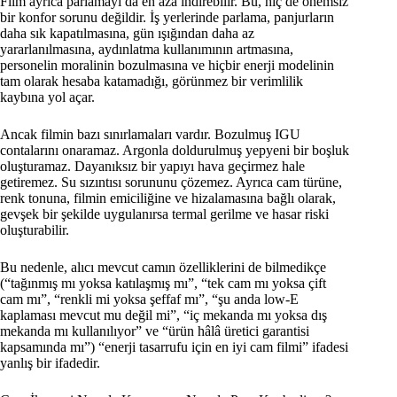
Film ayrıca parlamayı da en aza indirebilir. Bu, hiç de önemsiz
bir konfor sorunu değildir. İş yerlerinde parlama, panjurların
daha sık kapatılmasına, gün ışığından daha az
yararlanılmasına, aydınlatma kullanımının artmasına,
personelin moralinin bozulmasına ve hiçbir enerji modelinin
tam olarak hesaba katamadığı, görünmez bir verimlilik
kaybına yol açar.
Ancak filmin bazı sınırlamaları vardır. Bozulmuş IGU
contalarını onaramaz. Argonla doldurulmuş yepyeni bir boşluk
oluşturamaz. Dayanıksız bir yapıyı hava geçirmez hale
getiremez. Su sızıntısı sorununu çözemez. Ayrıca cam türüne,
renk tonuna, filmin emiciliğine ve hizalamasına bağlı olarak,
gevşek bir şekilde uygulanırsa termal gerilme ve hasar riski
oluşturabilir.
Bu nedenle, alıcı mevcut camın özelliklerini de bilmedikçe
(“tağınmış mı yoksa katılaşmış mı”, “tek cam mı yoksa çift
cam mı”, “renkli mi yoksa şeffaf mı”, “şu anda low-E
kaplaması mevcut mu değil mi”, “iç mekanda mı yoksa dış
mekanda mı kullanılıyor” ve “ürün hâlâ üretici garantisi
kapsamında mı”) “enerji tasarrufu için en iyi cam filmi” ifadesi
yanlış bir ifadedir.