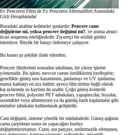
Ev Penceresi Filmi ile Ev Penceresi Alternatifleri Arasındaki
Gizli Hesaplamalar
Buradaki anahtar kelimeler şunlardır:
Pencere camı
değiştirme mi, yoksa pencere değişimi mi?
, ve arama amacı
ticari araştırma niteliğindedir. Ziyaretçi bir sözlük girdisi
istemiyor. Büyük bir hatayı önlemeye çalışıyor.
Bu kararı şu şekilde ifade ederdim:
Pencere filmlerinin sonradan takılması, bir yüzey işleme
yöntemidir. Bu işlem, mevcut camın özelliklerini özelleştirir;
genellikle güneş ısısı kazanımını, parlamayı ve UV ışınlarına
maruz kalmayı en aza indirir; ayrıca film türüne bağlı olarak
kış aylarında ısı kaybını da azaltır. Çoğu güneş kontrolü
pencere filmi, polyester PET tabakaları, yapıştırıcılar, boyalar,
seramikler veya alüminyum ya da gümüş bazlı kaplamalar gibi
metalize tabakalar kullanılarak geliştirilir.
Cam değişimi, sisteme yönelik bir müdahaledir. Güneş ışığının
cama çarptıktan sonra ne yapacağını basitçe
değiştirmiyorsunuz. Camı, ara parçayı, sızdırmazlık elemanını,
gaz dolgusunu, katman yüzeyini, yoğunluğu, güvenlik