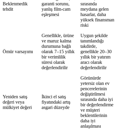
Beklenmedik
garanti sorunu,
sırasında
tehdit
yanlış film-cam
meydana gelen
eşleşmesi
hasarlar, daha
yüksek finansman
riski
Genellikle, ürüne
Uygun şekilde
ve maruz kalma
tanımlandığı
durumuna bağlı
takdirde,
Ömür varsayımı
olarak 7–15 yıllık
genellikle 20–30
bir verimlilik
yıllık bir yatırım
süresi olarak
aracı olarak
değerlendirilir
değerlendirilir
Görünürde
yetersiz olan ev
pencerelerinin
değiştirilmesi
Yeniden satış
İkinci el satış
sırasında daha iyi
değeri veya
fiyatındaki artış
bir değerlendirme
mülkiyet değeri
asgari düzeyde
ve müşteri
beklentilerinin
daha iyi
anlaşılması