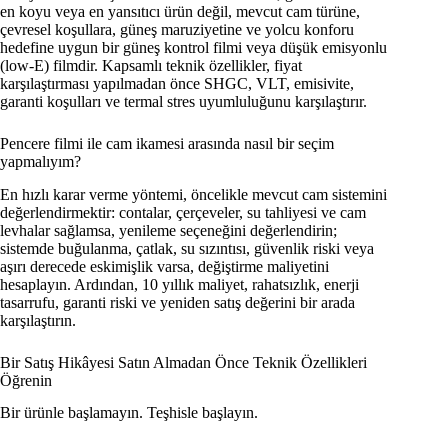
en koyu veya en yansıtıcı ürün değil, mevcut cam türüne,
çevresel koşullara, güneş maruziyetine ve yolcu konforu
hedefine uygun bir güneş kontrol filmi veya düşük emisyonlu
(low-E) filmdir. Kapsamlı teknik özellikler, fiyat
karşılaştırması yapılmadan önce SHGC, VLT, emisivite,
garanti koşulları ve termal stres uyumluluğunu karşılaştırır.
Pencere filmi ile cam ikamesi arasında nasıl bir seçim
yapmalıyım?
En hızlı karar verme yöntemi, öncelikle mevcut cam sistemini
değerlendirmektir: contalar, çerçeveler, su tahliyesi ve cam
levhalar sağlamsa, yenileme seçeneğini değerlendirin;
sistemde buğulanma, çatlak, su sızıntısı, güvenlik riski veya
aşırı derecede eskimişlik varsa, değiştirme maliyetini
hesaplayın. Ardından, 10 yıllık maliyet, rahatsızlık, enerji
tasarrufu, garanti riski ve yeniden satış değerini bir arada
karşılaştırın.
Bir Satış Hikâyesi Satın Almadan Önce Teknik Özellikleri
Öğrenin
Bir ürünle başlamayın. Teşhisle başlayın.