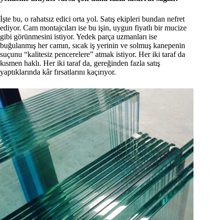
İşte bu, o rahatsız edici orta yol. Satış ekipleri bundan nefret
ediyor. Cam montajcıları ise bu işin, uygun fiyatlı bir mucize
gibi görünmesini istiyor. Yedek parça uzmanları ise
buğulanmış her camın, sıcak iş yerinin ve solmuş kanepenin
suçunu “kalitesiz pencerelere” atmak istiyor. Her iki taraf da
kısmen haklı. Her iki taraf da, gereğinden fazla satış
yaptıklarında kâr fırsatlarını kaçırıyor.