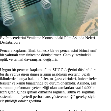
Ev Pencerelerini Yenileme Konusundaki Film Aslında Neleri
Değiştiriyor?
Pencere kaplama filmi, kalitesiz bir ev penceresini birinci sınıf
bir yalıtımlı cam ünitesine dönüştürmez. Cam yüzeyindeki
optik ve termal davranışları değiştirir.
Uygun bir pencere kaplama filmi SHGC değerini düşürebilir;
bu da yapıya giren güneş ısısının azaldığını gösterir. Sıcak
iklimlerde, batıya bakan ofisler, mağaza vitrinleri, üniversiteler,
tesisler ve kamu binalarında bu durum önemlidir. Aslında, asıl
sorunun performans yetersizliği olan camlardan saat 14:00“te
içeri giren güneş ışınları olmasına rağmen, ısıtma ve soğutma
sistemlerinin ”yeterli performans gösteremediği” gerekçesiyle
eleştirildiği odalar gördüm.