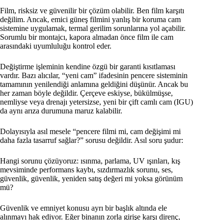
Film, risksiz ve güvenilir bir çözüm olabilir. Ben film karşıtı
değilim. Ancak, emici güneş filmini yanlış bir koruma cam
sistemine uygulamak, termal gerilim sorunlarına yol açabilir.
Sorumlu bir montajcı, kapora almadan önce film ile cam
arasındaki uyumluluğu kontrol eder.
Değiştirme işleminin kendine özgü bir garanti kısıtlaması
vardır. Bazı alıcılar, “yeni cam” ifadesinin pencere sisteminin
tamamının yenilendiği anlamına geldiğini düşünür. Ancak bu
her zaman böyle değildir. Çerçeve eskiyse, bükülmüşse,
nemliyse veya drenajı yetersizse, yeni bir çift camlı cam (IGU)
da aynı arıza durumuna maruz kalabilir.
Dolayısıyla asıl mesele “pencere filmi mi, cam değişimi mi
daha fazla tasarruf sağlar?” sorusu değildir. Asıl soru şudur:
Hangi sorunu çözüyoruz: ısınma, parlama, UV ışınları, kış
mevsiminde performans kaybı, sızdırmazlık sorunu, ses,
güvenlik, güvenlik, yeniden satış değeri mi yoksa görünüm
mü?
Güvenlik ve emniyet konusu ayrı bir başlık altında ele
alınmayı hak ediyor. Eğer binanın zorla girişe karşı direnç,