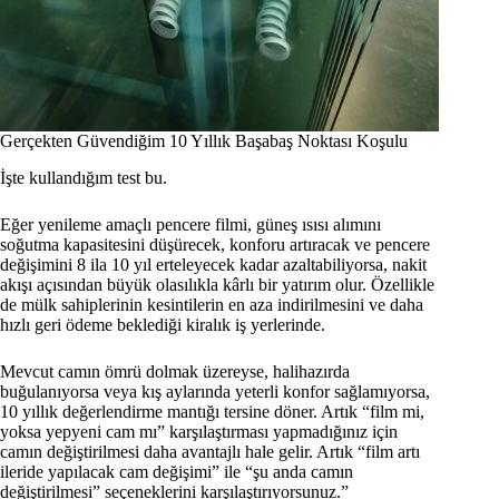
Gerçekten Güvendiğim 10 Yıllık Başabaş Noktası Koşulu
İşte kullandığım test bu.
Eğer yenileme amaçlı pencere filmi, güneş ısısı alımını
soğutma kapasitesini düşürecek, konforu artıracak ve pencere
değişimini 8 ila 10 yıl erteleyecek kadar azaltabiliyorsa, nakit
akışı açısından büyük olasılıkla kârlı bir yatırım olur. Özellikle
de mülk sahiplerinin kesintilerin en aza indirilmesini ve daha
hızlı geri ödeme beklediği kiralık iş yerlerinde.
Mevcut camın ömrü dolmak üzereyse, halihazırda
buğulanıyorsa veya kış aylarında yeterli konfor sağlamıyorsa,
10 yıllık değerlendirme mantığı tersine döner. Artık “film mi,
yoksa yepyeni cam mı” karşılaştırması yapmadığınız için
camın değiştirilmesi daha avantajlı hale gelir. Artık “film artı
ileride yapılacak cam değişimi” ile “şu anda camın
değiştirilmesi” seçeneklerini karşılaştırıyorsunuz.”