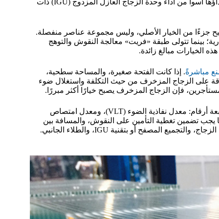
إغفال إجراء محاكاة ضوء النهار، فقد ينتج عن ذلك واجهة مكلفة يكون أداؤها أسوأ من أداء وحدة الزجاج العازل المزدوج (IGU) ذات
 جزءًا من الخيار الأصلي، وليس مجموعة عناصر منفصلة.
ءة الحرارية؛ بينما تتولى طبقة «فريت» معالجة النقوش والتوهج
ذه الخيارات مبالغ زائدة.
نع مباشرةً
. إذا كانت الفتحة صغيرة، والمساحة سطحية،
اقة على الزجاج المزخرف من حيث التكلفة واستغلال ضوء
لمستأجرين، فإن الزجاج المزخرف يصبح خيارًا أكثر مبررًا.
ومع ذلك، لن أوافق على استخدام الزجاج المزجج دون الحصول على أربعة أرقام: معدل نفاذية الضوء (VLT)، ومعدل امتصاص
الانعكاس الخارجي. كما يجب تضمين تغطية التأمين على النقوش، والمسافة بين
النقاط أو الخطوط، وكثافة الزجاج، والمعالجة الحرارية، ومساحة سطح الزجاج، والتجميع المصفح أو بتقنية IGU، والطلاء الجانبي.