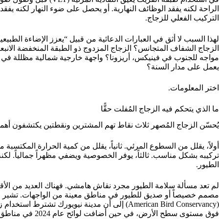
الراحة لكنه يفقد الوظائف النهارية. أو يحصل على ضوء النهار لكنه يفقد ا
التركيب الفعلي للزجاج.
لهذا السبب لا أثق في العبارات الدعائية من قبيل “يعزز الإضاءة الطبيعية
مواجه للجنوب في فينيكس، أريزونا؟ واجهة خارجية شمالية مظللة في 
يعمل على مدار السنة؟
اختر المعلومات.
ما الذي يتحكم فيه الزجاج المُفلت حقًّا
يُحسّن الزجاج المُصهر ثلاث نقاط تهم المشترين ونقطتين يكتشفون أهميته
أولاً، يقلل من السطوع المرئي. ثانياً، يقلل من كمية الحرارة المكتسبة
تركيبه بشكل مناسب. ثالثاً، يوفر الخصوصية ويضفي مظهراً جمالياً. لكن
الطيور.
لم تعد مسألة سلامة الطيور مجرد نقاش هامشي. فهناك العديد من الأقالي
مصمم خصيصاً أو صديق للطيور في مناطق معينة من الواجهات. تشير قا
فوق مستوى سطح الأر