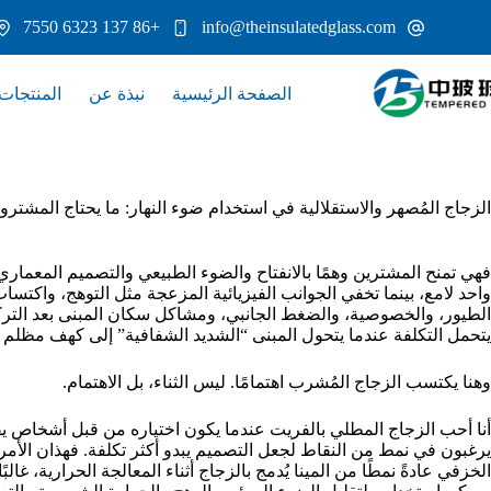
لتجاوز
+86 137 6323 7550
info@theinsulatedglass.com
لى
لمحتوى
الصفحة الرئيسية
نبذة عن
المنتجات
الزجاج المُصهر والاستقلالية في استخدام ضوء النهار: ما يحتاج المشتر
فهي تمنح المشترين وهمًا بالانفتاح والضوء الطبيعي والتصميم المعما
واحد لامع، بينما تخفي الجوانب الفيزيائية المزعجة مثل التوهج، واكت
الطيور، والخصوصية، والضغط الجانبي، ومشاكل سكان المبنى بعد الترك
يتحمل التكلفة عندما يتحول المبنى “الشديد الشفافية” إلى كهف مظلم بحلول الساع
وهنا يكتسب الزجاج المُشرب اهتمامًا. ليس الثناء، بل الاهتمام.
أنا أحب الزجاج المطلي بالفريت عندما يكون اختياره من قبل أشخاص ي
يرغبون في نمط من النقاط لجعل التصميم يبدو أكثر تكلفة. فهذان الأمران
الخزفي عادةً نمطًا من المينا يُدمج بالزجاج أثناء المعالجة الحرارية، غال