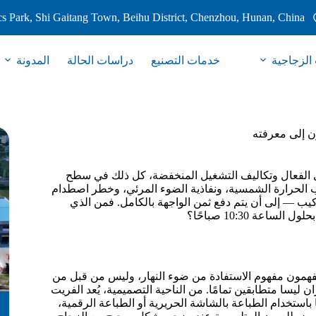
s Park, Shi Gaitang Town, Beihu District, Chenzhou, Hunan, China
 الزجاجية
خدمات التصنيع
دراسات الحالة
المدونة
ون إلى معرفته
ري الفعال وتكاليف التشغيل المنخفضة، كل ذلك في سطح
ساب الحرارة الشمسية، ونفاذية الضوء المرئي، وخطر اصطدام
يب — إلى أن يتم دفع ثمن الواجهة بالكامل. فمن الذي
ة 10:30 صباحًا؟
فهمون مفهوم الاستفادة من ضوء النهار، وليس من قبل من
 ليسا متطابقين تمامًا. من الناحية التصميمية، يُعد الفريت
بًا باستخدام الطباعة بالشاشة الحريرية أو الطباعة الرقمية،