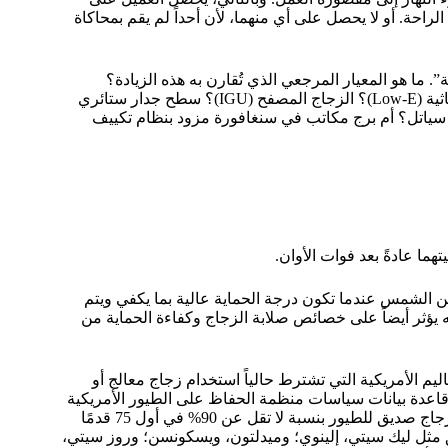
لراحة. أو لا يحصل على أي منهما، لأن أحداً لم يقم بمحاكاة
”. ما هو المعيار المرجعي الذي تُقارن به هذه الزيادة؟
الزجاج الشفاف المتجانس؟ الزجاج المزدوج ذو الطبقة المنخفضة الانبعاثية (Low-E)؟ الزجاج المصفح (IGU)؟ سطح جدار ستائري
سياتل؟ أم برج مكاتب في سنغافورة مزود بنظام تكييف
ما عادةً بعد فوات الأوان.
 من الشمس عندما تكون درجة الحماية عالية بما يكفي ويتم
ه يؤثر أيضاً على خصائص صلابة الزجاج وكفاءة الحماية من
م الأمريكية التي تشترط حالياً استخدام زجاج معالج أو
عدة بيانات سياسات منظمة الحفاظ على الطيور الأمريكية
(American Bird Conservancy) إلى أن مدينة نيويورك تشترط استخدام زجاج صديق للطيور بنسبة لا تقل عن 90% في أول 75 قدمًا
ض، في حين أضافت لوائح عام 2024 في مناطق مثل ليك سيتي، إلينوي؛ وميدلتون، ويسكونسن؛ وروز سيتي،