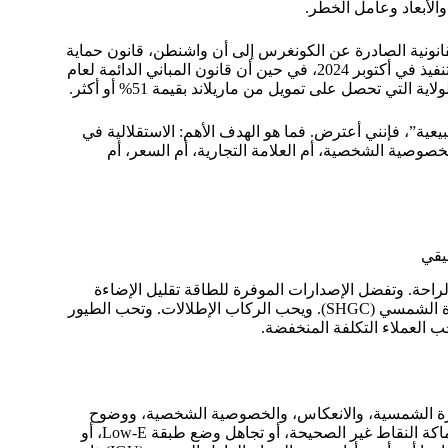
والأبعاد وعامل الخطر.
قانونية الصادرة عن الكونغرس إلى أن واشنطن، قانون حماية
الحيوانات البرية المهاجرة لعام 2022 في واشنطن العاصمة دخل حيز التنفيذ في أكتوبر 2024، في حين أن قانون المباني الدائمة لعام
ة”، فإنني أعترض. فما هو الهدف الأهم: الاستقلالية في
الخصوصية الشخصية، أم العلامة التجارية، أم السعر، أم
يقي
لراحة. وتفضل الإصدارات الموفرة للطاقة تقليل الإضاءة
بشكل كبير. ويحب المهندسون الميكانيكيون تقليل معامل كسب الحرارة الشمسي (SHGC). ويحب الركاب الإطلالات. وتحب الطيور
ب العملاء التكلفة المنخفضة.
ارة الشمسية، والانعكاس، والخصوصية الشخصية، ووضوح
الرؤية. فإذا تم وضع الفريت الخزفي على السطح الخاطئ، أو اختيار سماكة النقاط غير الصحيحة، أو تجاهل وضع طبقة Low-E، أو