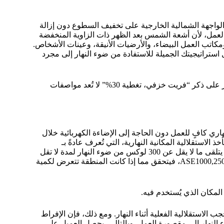
مُفريت في هذا التوازن. فقد يعمل نمط النقاط 20% على الواجهة الشمالية الخارجية على تخفيف السطوع دون إزالة
ربية فقد يتوقف عن العمل، لأن أشعة الشمس بعد الظهر ذات الزاوية المنخفضة
تب العمل البيضاء، والأرضيات الأنيقة، وعينات الأشخاص.
 استراتيجيتك الجميلة للاستفادة من ضوء النهار إلى مجرد
وجهة نظري الصارمة: المواصفات الخاصة بالزجاج المُفريت التي تقتصر على ذكر “فريت خزفي، تغطية 30%” لا تُعد مواصفات
ري كافٍ للعمل دون الحاجة إلى الإضاءة الكهربائية خلال
محددة من أوقات الذروة. في النمذجة النهارية على غرار LEED، تأخذ الاستقلالية المكانية النهارية، التي تُعرف عادةً بـ
sDA300/50%، في الاعتبار ما إذا كان الموقع الذي يشهد ازدحامًا روتينيًا يتلقى ما لا يقل عن 300 لوكس من ضوء النهار لمدة لا تقل
عن 50% من ساعات الإشغال؛ أما التعرض السنوي لأشعة الشمس، أو ASE1000,250، فيتحقق مما إذا كانت المنطقة تتعرض لكمية
المكان الذي يُستخدم فيه.
 الاستقلالية الفعلية أثناء النهار. ومع ذلك، فإن الإفراط
ق النفاذية المرئية (VLT) قبل وصول ضوء النهار إلى مقصورة العمل. وبالتالي، يحصل العميل على