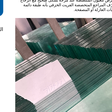
تعرض للعيون المتلصصة عند مزجه بشكل صحيح مع الزجاج
 الزجاج الرقائقي أو الطلاءات منخفضة الانبعاثية (Low-E). تُعرّف المراجع المتخصصة الفريت الخزفي بأنه طبقة دائمة
ات العازلة أو المصفحة.
ال