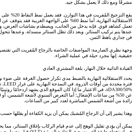
مشرقًا ومع ذلك لا يعمل بشكل جيد.
يقع التزجيج ال
الاستقلالية النهارية. أما نمط 60% على الواجهة الغ
تعمل كشاهد قوي. فإنه يدخل من الجانب، ويصطدم بشاشات العرض، ومكا
عندها يتم تركيب الستائر. وبعد ذلك تظل الستائر منسدلة. وعندها تتحول
فن جداري باهظ الثمن.
حقيقية. إنها مجرد حيلة في عملية الشراء.
القيادة الذاتية خلال النهار، بلغة المشتري العادي
يحدد الاستقلالية النهارية بالضبط مدى تكرار حصول الغرفة على ضوء نها
فترة 
زائدة من أشعة الشمس المباشرة لعدد كبير من الساعات.
وهذا يشير إلى أن الزجاج المُشبك يمكن أن يزيد الكفاءة أو يقللها حسب 
يمكن أن يؤدي تقليل الوهج إلى عدم قيام الركاب بإغلاق الستائر، مما يحجب
في استخدام طبقة الفريت يعي