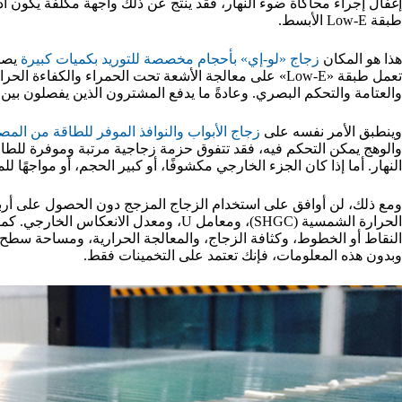
طبقة Low-E الأبسط.
هذا هو المكان
زجاج «لو-إي» بأحجام مخصصة للتوريد بكميات كبيرة
يصبح
تعمل طبقة «Low-E» على معالجة الأشعة تحت الحمراء والكفا
والعتامة والتحكم البصري. وعادةً ما يدفع المشترون الذين يفصلون بين ه
وينطبق الأمر نفسه على
زجاج الأبواب والنوافذ الموفر للطاقة من المص
والوهج يمكن التحكم فيه، فقد تتفوق حزمة زجاجية مرتبة وموفرة للط
النهار. أما إذا كان الجزء الخارجي مكشوفًا، أو كبير الحجم، أو مواجهًا ل
الحرارة الشمسية (SHGC)، ومعامل U، ومعدل 
وبدون هذه المعلومات، فإنك تعتمد على التخمينات فقط.