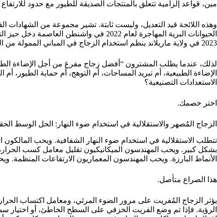
مين، قواعد إلزامية تتعلق بالمنتجات الصديقة للطيور مع حدود للارتفاع 
وهذه اللائحة قيد التعديل، وليست ثابتة. تشير مجموعة من الشهادات ال
2023 في ولاية ماريلاند ينظم استخدام الزجاج في المباني الممولة من الولاية التي تحصل على تمويل من ماريلاند بقيمة 51% أو أكثر.
لذلك، عندما يطلب المشترون “أفضل زجاج مفرغ من أجل الإضاءة الطبيعي
الإضاءة الطبيعية، أم تبريد المساحات، أم التوهج، أم حماية الطيور، أم 
الاستعدادات التصنيعية؟
اختر خصمك.
الزجاج المُصهر والاستقلالية في استخدام ضوء النهار: الحل الوسط الحق
تتطلب الاستقلالية في استخدام ضوء النهار الشفافية. ويحب المالكون ا
الأنماط البارزة. ويحب المهندسون المعماريون الارتفاعات المنظمة. ويح
هذا الصراع متأصل.
يؤثر الزجاج المُفريت على مرور الضوء المرئي، ومعامل اكتساب الحر