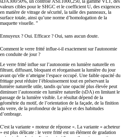
sDA300/50%, un contrôle ASE1000,250, la gamme VLT, des
valeurs cibles pour le SHGC et le coefficient U, des exigences
en matière de vitrage de sécurité, la taille des panneaux, la
surface totale, ainsi qu’une norme d’homologation de la
maquette visuelle. ”
Ennuyeux ? Oui. Efficace ? Oui, sans aucun doute.
Comment le verre fritté influe-t-il exactement sur l'autonomie
en conduite de jour ?
Le verre fritté influe sur l’autonomie en lumière naturelle en
filtrant, diffusant, bloquant et réorganisant la lumière du jour
avant qu’elle n’atteigne l’espace occupé. Une faible opacité du
frittage peut réduire l’éblouissement tout en préservant la
lumière naturelle utile, tandis qu’une opacité plus élevée peut
diminuer l’autonomie en lumière naturelle (sDA) en limitant le
passage de la lumière visible. Le résultat dépend de la
géométrie du motif, de l’orientation de la façade, de la finition
du verre, de la profondeur de la pièce et des habitudes
d’ombrage.
C'est la variante « moteur de réponse ». La variante « acheteur
» est plus délicate : le verre fritté est un élément de gradation