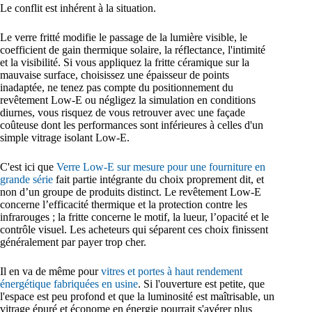
Le conflit est inhérent à la situation.
Le verre fritté modifie le passage de la lumière visible, le
coefficient de gain thermique solaire, la réflectance, l'intimité
et la visibilité. Si vous appliquez la fritte céramique sur la
mauvaise surface, choisissez une épaisseur de points
inadaptée, ne tenez pas compte du positionnement du
revêtement Low-E ou négligez la simulation en conditions
diurnes, vous risquez de vous retrouver avec une façade
coûteuse dont les performances sont inférieures à celles d'un
simple vitrage isolant Low-E.
C'est ici que
Verre Low-E sur mesure pour une fourniture en
grande série
fait partie intégrante du choix proprement dit, et
non d’un groupe de produits distinct. Le revêtement Low-E
concerne l’efficacité thermique et la protection contre les
infrarouges ; la fritte concerne le motif, la lueur, l’opacité et le
contrôle visuel. Les acheteurs qui séparent ces choix finissent
généralement par payer trop cher.
Il en va de même pour
vitres et portes à haut rendement
énergétique fabriquées en usine
. Si l'ouverture est petite, que
l'espace est peu profond et que la luminosité est maîtrisable, un
vitrage épuré et économe en énergie pourrait s'avérer plus