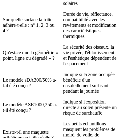
solaires
Durée de vie, réflectance,
Sur quelle surface la fritte
compatibilité avec les
adhère-t-elle : n° 1, 2, 3 ou
revêtements et modification
4 ?
des caractéristiques
thermiques
La sécurité des oiseaux, la
Qu'est-ce que la géométrie «
vie privée, l'éblouissement
point, ligne ou dégradé » ?
et l'esthétique dépendent de
l'espacement
Indique si la zone occupée
Le modèle sDA300/50% a-
bénéficie d'un
t-il été conçu ?
ensoleillement suffisant
pendant la journée
Indique si l'exposition
Le modèle ASE1000,250 a-
directe au soleil présente un
t-il été conçu ?
risque de surchauffe
Les petits échantillons
masquent les problèmes de
Existe-t-il une maquette
moiré, de voile, de
esthétique en taille réelle ?