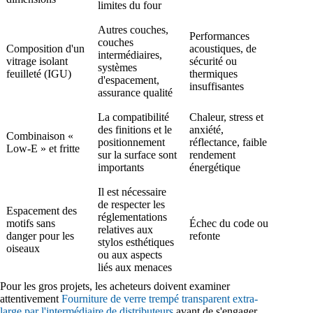
limites du four
Autres couches,
Performances
couches
Composition d'un
acoustiques, de
intermédiaires,
vitrage isolant
sécurité ou
systèmes
feuilleté (IGU)
thermiques
d'espacement,
insuffisantes
assurance qualité
La compatibilité
Chaleur, stress et
des finitions et le
anxiété,
Combinaison «
positionnement
réflectance, faible
Low-E » et fritte
sur la surface sont
rendement
importants
énergétique
Il est nécessaire
de respecter les
Espacement des
réglementations
motifs sans
Échec du code ou
relatives aux
danger pour les
refonte
stylos esthétiques
oiseaux
ou aux aspects
liés aux menaces
Pour les gros projets, les acheteurs doivent examiner
attentivement
Fourniture de verre trempé transparent extra-
large par l'intermédiaire de distributeurs
avant de s'engager