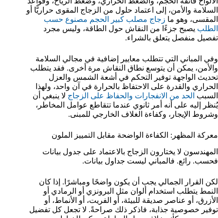
الألواح فائقة الحجم، والضغط الحراري، وضغط الرياح، وقواعد
السلامة والأمن، إلى اعتماد حلول من الزجاج المقوى حراريًّا أو
المقسى، وهو ما
زجاج مصلب كبير الحجم مصنوع حسب
الطلب
يصبح جزءًا من النقاش حول الطاقة، وليس مجرد
تفصيل منفصل يتعلق بالشراء.
وفي المباني التي تتطلب معايير إضافية في مجالي السلامة
والأمن، يمكن أن يتوسع نطاق النقاش مرة أخرى. فقد يتطلب
تحديث الواجهة توفير التحكم في أشعة الشمس والعزل
الحراري والقدرة على الاحتفاظ بالحرارة في آن واحد، ولهذا
السبب
الحد من الانفجارات والحفاظ على الزجاج
لا ينبغي أن
يُنظر إليه على أنه أمر ثانوي عندما تتقاطع عوامل المخاطر،
وشروط الإيجار، وكفاءة الغلاف الخارجي للمبنى.
معركة المظهر: الكفاءة الواضحة مقابل التمييز الملون
المهندسون لا يختارون الزجاج بالاعتماد على جدول بيانات
فحسب. رائع. فالمباني ليست جداول بيانات.
لكن القرار الجمالي يجب أن يكون واضحًا ومباشرًا. إذا كان
النمط يتطلب استخدام ألوان مثل البرونزي أو الرمادي أو
الأزرق، أو عناصر صديقة للبيئة، أو الفريت، أو الأنماط، أو
توفير خصوصية جذابة، فاذكر ذلك صراحةً. لا تجعل كل تفضيل