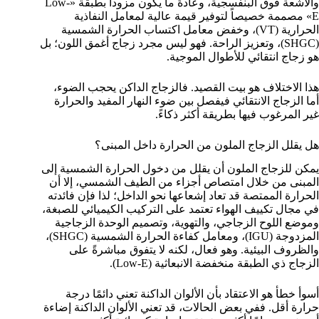
والأشعة فوق البنفسجية، وعادةً ما يكون مزوداً بطبقة «Low-
E» مصممة خصيصاً لتوفير قيمة عالية لمعامل النفاذية
الحرارية (VT)، وخفض معامل اكتساب الحرارة الشمسية
(SHGC)، وتعزيز الراحة. فهو ليس مجرد زجاج أغمق اللون؛ بل
هو زجاج انتقائي للأطوال الموجية.
هذا الاختلاف هو بيت القصيد. فالزجاج الداكن يحجب الضوء،
أما الزجاج الانتقائي فيفصل بين ضوء النهار المفيد والحرارة
غير المرغوب فيها بطريقة أكثر ذكاءً.
هل يقلل الزجاج الملون من الحرارة داخل المبنى؟
يمكن للزجاج الملون أن يقلل من دخول الحرارة الشمسية إلى
المبنى من خلال امتصاص أجزاء من الطيف الشمسي، إلا أن
الحرارة الممتصة قد تعاد إشعاعها نحو الداخل؛ لذا فإن فائدته
في مجال تكييف الهواء تعتمد على التركيب الكيميائي للصبغة،
وموضع اللوح الزجاجي، والتهوية، وتصميم الوحدة الزجاجية
المزدوجة (IGU)، ومعامل كفاءة الحرارة الشمسية (SHGC)،
والظروف البيئية. وهو فعال، لكنه لا يتفوق مباشرةً على
الزجاج ذي الطبقة منخفضة الانبعاثية (Low-E).
أسوأ خطأ هو الاعتقاد بأن الألوان الداكنة تعني دائمًا درجة
حرارة أقل. ففي بعض الحالات، قد تعني الألوان الداكنة إضاءة