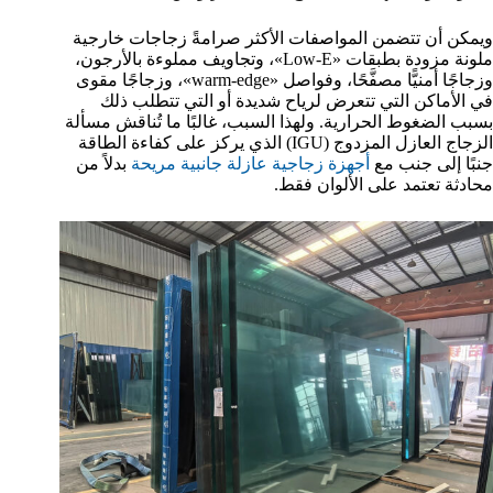
ويمكن أن تتضمن المواصفات الأكثر صرامةً زجاجات خارجية
ملونة مزودة بطبقات «Low-E»، وتجاويف مملوءة بالأرجون،
وزجاجًا أمنيًّا مصفَّحًا، وفواصل «warm-edge»، وزجاجًا مقوى
في الأماكن التي تتعرض لرياح شديدة أو التي تتطلب ذلك
بسبب الضغوط الحرارية. ولهذا السبب، غالبًا ما تُناقش مسألة
الزجاج العازل المزدوج (IGU) الذي يركز على كفاءة الطاقة
جنبًا إلى جنب مع
أجهزة زجاجية عازلة جانبية مريحة
بدلاً من
محادثة تعتمد على الألوان فقط.