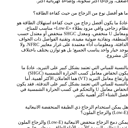
أضعف، وزجاجًا أكثر سخونة، وإضاءة كهربائية أكثر.
ما هو أفضل نوع من الزجاج من حيث كفاءة الطاقة؟
عادةً ما يكون أفضل زجاج من حيث كفاءة استهلاك الطاقة هو
نظام زجاجي واقي مزود بطلاء «Low-E» مناسب للمناخ،
ومعامل U منخفض، ومعدل SHGC منخفض أو معتدل حسب
المنطقة، ونفاذية ضوئية مفيدة، وتقنية الفواصل ذات الحواف
الدافئة، ومعلومات أداء معتمدة على غرار معايير NFRC. ولا
يوجد خيار واحد يناسب الجميع؛ بل هو توازن يختلف باختلاف
كل مشروع.
بالنسبة للمباني التي تعتمد بشكل كبير على التبريد، عادةً ما
يكون انخفاض معامل كسب الحرارة الشمسية (SHGC)
وارتفاع معامل التبريد (VT) هما العاملان الأكثر أهمية. أما
بالنسبة للمباني التي تعتمد بشكل كبير على التدفئة، فقد يكون
انخفاض معامل U والتحكم في كسب الحرارة الشمسية في
فصل الشتاء أكثر أهمية بكثير.
هل يمكن استخدام الزجاج ذي الطبقة المنخفضة الانبعاثية
(Low-E) والزجاج الملون؟
يمكن دمج الزجاج منخفض الانبعاثية (Low-E) والزجاج الملون
عندما تتطلب المهمة كلاً من الأداء الطاقي ومظهر خارجي