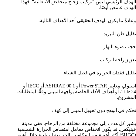
الهدف الرئيسي ليس “تركيب زجاج منخفض الانبعاثية”. فهذا
الهدف غامض أيضًا.
وعادةً ما يكون الهدف الحقيقي أحد الأهداف التالية:
تقليل طن التبريد.
حجب ضوء النهار.
تعزيز راحة الركاب.
تقليل فقدان الحرارة في فصل الشتاء.
استوفِ معايير Power STAR أو ASHRAE 90.1 أو IECC أو
Title 24، أو أهداف الأداء الخاصة بواجهة المبنى وفقًا لمتطلبات
المشروع.
تحكم في الوهج دون تحويل المبنى إلى كهف.
يشير كل هدف إلى مجموعة مختلفة من الزجاج. ففي مدينة
فينيكس، قد يكون انخفاض معامل امتصاص الحرارة الشمسية
(SHGC) أكثر أهمية من المكاسب الحرارية السلبية خلال أشهر