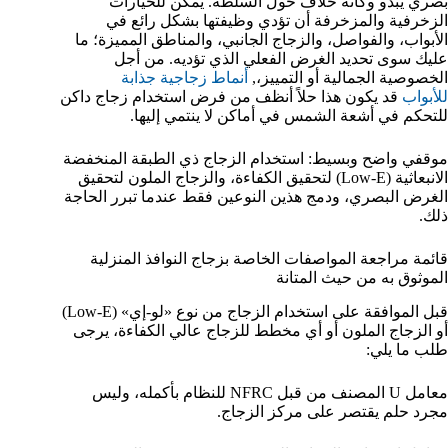
بصري يبدو وكأنه خلاف حول السلطة. يمكن للخيارات
الزخرفية والمزخرفة أن تؤدي وظيفتها بشكل رائع في
الأبواب، والفواصل، والزجاج الجانبي، والمناطق المميزة؛ ما
عليك سوى تحديد الغرض الفعلي الذي تؤديه. من أجل
الخصوصية الجمالية أو التمييز،,
أنماط زجاجية جذابة
للأبواب
قد يكون هذا حلاً أنظف من فرض استخدام زجاج داكن
للتحكم في أشعة الشمس في أماكن لا ينتمي إليها.
موقفي واضح وبسيط: استخدام الزجاج ذي الطبقة المنخفضة
الانبعاثية (Low-E) لتحقيق الكفاءة، والزجاج الملون لتحقيق
الغرض البصري، ودمج هذين النوعين فقط عندما تبرر الحاجة
ذلك.
قائمة مراجعة المواصفات الخاصة بزجاج النوافذ المنزلية
الموثوق به من حيث المتانة
قبل الموافقة على استخدام الزجاج من نوع «لو-إي» (Low-E)
أو الزجاج الملون أو أي مخطط للزجاج عالي الكفاءة، يرجى
طلب ما يلي:
معامل U المصنف من قبل NFRC للنظام بأكمله، وليس
مجرد حلم يقتصر على مركز الزجاج.