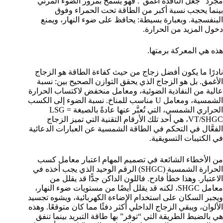
مجرد “جعل النافذة أغمق”. فهو يسمح بمرور الضوء المرئي
بينما يحجب نسبة أكبر من الطاقة تحت الحمراء وفوق
البنفسجية. وبعبارة بسيطة: يحافظ على ضوء النهار، ويمنع
دخول المزيد من الحرارة.
هذه هي المعركة برمتها.
نادرًا ما يكون أفضل زجاج من حيث كفاءة الطاقة هو الزجاج
الأغمق. بل هو الزجاج الذي يحقق التوازن الصحيح بين: نسبة
عالية من النفاذية الضوئية، ومعامل منخفض لاكتساب الحرارة
الشمسية، ومعامل U مناسب للمناخ. نسبة الضوء إلى الكسب
الحراري الشمسي، التي تُعبَّر عنها عادةً بالصيغة LSG =
VT/SHGC، هي أحد تلك الأرقام التقنية التي تميز الزجاج
الفعَّال في التحكم في الطاقة الشمسية عن العبارات الدعائية
في الكتيبات التسويقية.
من الأخطاء الشائعة في تصميم المهام اعتبار معامل كسب
الحرارة الشمسية (SHGC) الرقم الوحيد الذي يجب أخذه في
الاعتبار. وهذا خطأ فادح. فاللون الداكن جدًّا قد يقلل من
معامل SHGC، لكنه قد يقلل أيضًا من مستويات ضوء النهار،
ويجبر السكان على استخدام الإضاءة الكهربائية، ويشوه تجسيد
الألوان، ويبقي الزجاج الداخلي أكثر دفئًا مما كان متوقعًا. وهذه
هي بالضبط الطريقة التي “توفر” بها طاقة التبريد بينما تنفق