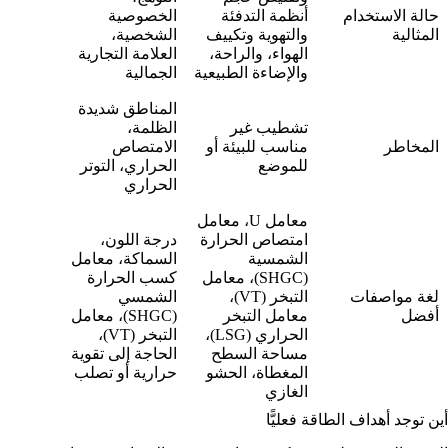
حالة الاستخدام
أنظمة التدفئة
الخصوصية
المثالية
والتهوية وتكييف
الشخصية،
الهواء، والراحة،
العلامة التجارية
والإضاءة الطبيعية
الجمالية
المناطق شديدة
تشطيب غير
الظلمة،
المخاطر
مناسب للبيئة أو
الامتصاص
للموضع
الحراري، التوتر
الحراري
معامل U، معامل
امتصاص الحرارة
درجة اللون،
الشمسية
السماكة، معامل
(SHGC)، معامل
كسب الحرارة
لغة مواصفات
التبخر (VT)،
الشمسي
أفضل
معامل التبخر
(SHGC)، معامل
الحراري (LSG)،
التبخر (VT)،
مساحة السطح
الحاجة إلى تقوية
المغطاة، الحشو
حرارية أو تصلب
الغازي
أين توجد أهداف الطاقة فعليًّا