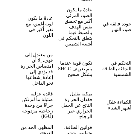
عادةً ما يكون
الضوء المرئي
عادةً ما يكون
أكبر مع تحقيق
جودة فائقة في
لونه أغمق، مع
نفس الهدف
ضوء النهار
تغير أكبر في
بالضبط فيما
اللون
يتعلق بالتحكم في
أشعة الشمس
من معتدل إلى
قوي، إلا أن
التحكم في
تكون قوية عندما
امتصاص الحرارة
التدفئة بالطاقة
يتم تعريف SHGC
قد يؤدي إلى
الشمسية
بشكل صحيح
إعادة إشعاعها
نحو الداخل
يمكنه تقليل
فائدة عزلية
فقدان الحرارة
ضئيلة ما لم تكن
الكفاءة خلال
الناتج عن الحمل
جزءًا من وحدة
أشهر الشتاء
الحراري عبر
زجاجية مزدوجة
(IGU)
الزجاج
قوانين الطاقة،
المظهر، الحد من
وتقليص حجم
التوهج،