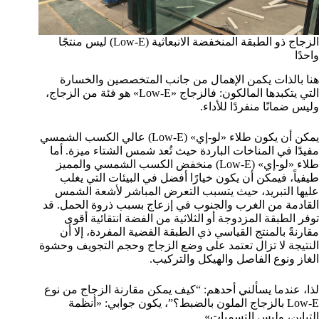
الزجاج ذو الطبقة المنخفضة الانبعاثية (Low-E) ليس منتجًا
واحدًا
هنا بالذات يكمن الإهمال من جانب المتخصصين والخسارة
التي يتكبدها المالكون: فالزجاج «Low-E» هو فئة من الزجاج،
وليس ضمانًا منفردًا للأداء.
يمكن أن يكون طلاء «لو-إي» (Low-E) عالي الكسب الشمسي
مفيدًا في المناخات الباردة حيث تُعد شمس الشتاء ميزة. أما
طلاء «لو-إي» (Low-E) منخفض الكسب الشمسي والمميز
طيفياً، فيمكن أن يكون خيارًا أفضل في البيئات التي يغلب
عليها التبريد، حيث يتسبب التعرض المباشر لأشعة الشمس
القادمة من الغرب والجنوب في إزعاج بسبب ذروة الحمل. قد
توفر الطبقة المزدوجة أو الثلاثية من الفضة انتقائية أقوى
مقارنةً بالمنتج القياسي ذي الطبقة الفضية المفردة، إلا أن
النتيجة لا تزال تعتمد على وضع الزجاج وحجم التجويف وحشوة
الغاز ونوع الفاصل والهيكل والتركيب.
لذا، عندما يسألني أحدهم: “كيف يمكن مقارنة الزجاج من نوع
Low-E بالزجاج الملون بالضبط؟”، يكون جوابي: «أنظمة
التباين، وليس التسميات».