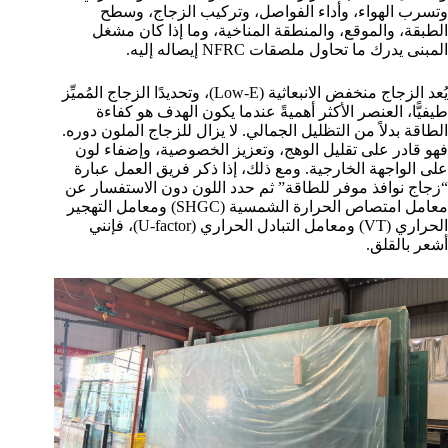
وتسرب الهواء، وأداء الفواصل، وتركيب الزجاج، وسطح
الطبقة، والموقع، والمنطقة المناخية، وما إذا كان مشغل
المبنى يدرك ما تحاول ملصقات NFRC إيصاله إليه.
يُعد الزجاج منخفض الانبعاثية (Low-E)، وتحديدًا الزجاج المُميِّز
طيفيًّا، العنصر الأكثر أهميةً عندما يكون الهدف هو كفاءة
الطاقة بدلاً من التظليل الجمالي. لا يزال للزجاج الملون دوره.
فهو قادر على تقليل الوهج، وتعزيز الخصوصية، وإضفاء لون
على الواجهة الخارجية. ومع ذلك، إذا ذكر فريق العمل عبارة
“زجاج نوافذ موفر للطاقة” ثم حدد اللون دون الاستفسار عن
معامل امتصاص الحرارة الشمسية (SHGC) ومعامل التهجير
الحراري (VT) ومعامل التبادل الحراري (U-factor)، فإنني
أشعر بالقلق.