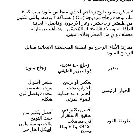
لا يمكن مقارنة لوح زجاجي أحادي متجانس ملون بسماكة 6
ملم بوحدة زجاج مزدوجة (IGU) بسماكة 1 بوصة، والتي تتكون
من طبقتين زجاجيتين، وغاز الأرجون، وفاصل «الحافة
الدافئة»، وطلاء «Low-E» المُحسَّن. وهذا أشبه بمقارنة
معطف واقٍ من المطر بغلاف مبنى.
مقارنة الأداء: الزجاج ذو الطبقة المنخفضة الانبعاثية مقابل
الزجاج الملون
زجاج «Low-E»
متغير
زجاج ملون
ذو التمييز الطيفي
يعكس أو يرشح
يمتص أطوال
الحرارة تحت
موجية شمسية
الجهاز الرئيسي
الحمراء مع حماية
محددة بفضل لون
الضوء المرئي
هيكله
أفضل بكثير في
أفضل بكثير من
تحقيق الاستقرار
حيث التوهج
طريقة القوة
في معاملات
والخصوصية ولون
SHGC وVT وU-
الهيكل الخارجي
factor