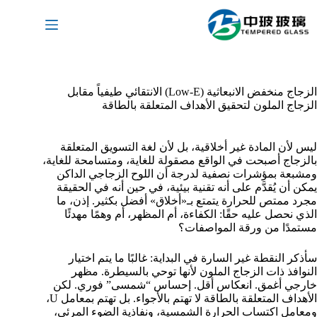
لتجاوز
لى
لمحتوى
الزجاج منخفض الانبعاثية (Low-E) الانتقائي طيفياً مقابل
الزجاج الملون لتحقيق الأهداف المتعلقة بالطاقة
ليس لأن المادة غير أخلاقية، بل لأن لغة التسويق المتعلقة
بالزجاج أصبحت في الواقع مصقولة للغاية، ومتسامحة للغاية،
ومشبعة بمؤشرات نصفية لدرجة أن اللوح الزجاجي الداكن
يمكن أن يُقدَّم على أنه تقنية بيئية، في حين أنه في الحقيقة
مجرد ممتص للحرارة يتمتع بـ«أخلاق» أفضل بكثير. إذن، ما
الذي نحصل عليه حقًا: الكفاءة، أم المظهر، أم وهمًا مهدئًا
مستمدًا من ورقة المواصفات؟
سأذكر النقطة غير السارة في البداية: غالبًا ما يتم اختيار
النوافذ ذات الزجاج الملون لأنها توحي بالسيطرة. مظهر
خارجي أغمق. انعكاس أقل. إحساس “شمسى” فوري. لكن
الأهداف المتعلقة بالطاقة لا تهتم بالأجواء. بل تهتم بمعامل U،
ومعامل اكتساب الحرارة الشمسية، ونفاذية الضوء المرئي،