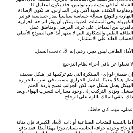
الشتاء. أما في مدينة مينيابوليس، فقد يكون لمعامل U
ومقاومة التكثف أهمية أكبر. وفي المدارس، قد تكون الإضاءة
النهارية والتوهج مسألة حساسة سياسياً بقدر حساسية فواتير
الكهرباء. وفي المنشآت الطبية، يمكن أن يؤثر الراحة الحرارية
بالقرب من المداخل على غرف المرضى ومناطق عمل
الطاقم الطبي والشكاوى التي لا تظهر أبدًا في النموذج الأصلي
لحساب العائد على الاستثمار.
الأداء الطاقي ليس مجرد رقم. إنه الأداء تحت الحمل.
لا تغفلوا عن باقي أجزاء نظام التزجيج
إن طبقة «لو-إي» المبتكرة التي يتم تركيبها في هيكل ضعيف
تظل هيكلًا معيبًا. الفاصل الحراري يتسبب في تسرب الحرارة.
الهيكل يعمل بشكل جيد. لكن الجوانب تصبح باردة. الختم
يفشل. ويؤدي التركيب إلى وجود مسارات لتسرب الهواء. وبعد
ذلك، يلقي المالك باللوم على الزجاج.
عملي، مهما كان خاطئًا.
أما بالنسبة للفتحات الصناعية أو ذات الأبعاد الكبيرة، فإن متانة
الزجاج وجودة حوافه الجانبية تلعبان دورًا مهمًا أيضًا. فقد تدفع