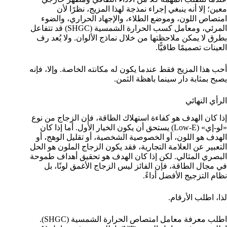
معين؛ إلا أنه ينبغي إجراء نمذجة لهذا المزيج، نظرًا لأن
امتصاص اللون، وموضع الطلاء، والإجهاد الحراري، والضوء
المرئي، ومعامل كسب الحرارة الشمسية (SHGC) قد تتفاعل
بطرق لا يمكن ملاحظتها من خلال نماذج الألوان. ولا يُعد رف
العينات تصميمًا طاقيًّا.
أحب هذا المزيج فقط عندما يكون له مكانته الخاصة. وإلا، فإنه
يصبح بمثابة دار سينما باهظة الثمن.
الرأي النهائي
إذا كان الهدف هو كفاءة استهلاك الطاقة، فإن الزجاج من نوع
«لو-إي» (Low-E) يستحق أن يكون الخيار الأول. أما إذا كان
الهدف هو اللون، أو الخصوصية الشخصية، أو تقليل الوهج، أو
التعبير عن العلامة التجارية، فقد يكون الزجاج الملون هو الحل
البصري المثالي. لكن إذا كان الهدف هو تحقيق أهداف طموحة
في مجال الطاقة، فإن الفائز ليس الزجاج الأغمق لونًا، بل
نظام التزجيج الأفضل أداءً.
لذا، اطلب الأرقام.
اطلب معرفة معامل امتصاص الحرارة الشمسية (SHGC).