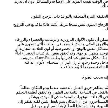
في الوقت نفسه المزيد على الإضاءة والمشاكل دون أن تدرك
ذلك.
الحقيقة المرة المتعلقة بالنوافذ ذات الزجاج الملون
الزجاج الملون ليس منتجًا مزيفًا. لكنه غالبًا ما يُبالغ في الترويج
له.
يمكن أن تكون الألوان البرونزية والرمادية والخضراء والزرقاء
والأزرق المائي مفيدة، لا سيما في الحالات التي تنطوي على
مشاكل تتعلق بالوهج أو الخصوصية أو لون العلامة التجارية أو
توحيد مظهر الواجهة. وقد تُحقق بعض التركيبات الخضراء أداءً
جيدًا بشكل مدهش عند اقترانها بطبقة «Low-E» مدروسة
داخل وحدة زجاج عازل. غير أن استخدام الألوان الداكنة
الشائعة بمفردها لا يُعد حلاً فعالاً.
إنه يحجب الضوء.
ثم يتظاهر فريق العمل بالدهشة عندما يبدو المكان مظلماً
بالفعل في الساعة الثانية بعد الظهر، ولا تحقق أنظمة التحكم
في الإضاءة التوفيرات المتوقعة في النموذج، ويشكو
المستأجرون من أن المكان يبدو باهظ الثمن لكنه يفتقر إلى
الحيوية. وقد شهد هذا القطاع هذا السيناريو من قبل.