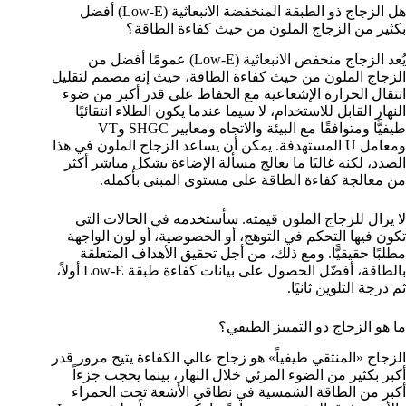
هل الزجاج ذو الطبقة المنخفضة الانبعاثية (Low-E) أفضل
بكثير من الزجاج الملون من حيث كفاءة الطاقة؟
يُعد الزجاج منخفض الانبعاثية (Low-E) عمومًا أفضل من
الزجاج الملون من حيث كفاءة الطاقة، حيث إنه مصمم لتقليل
انتقال الحرارة الإشعاعية مع الحفاظ على قدر أكبر من ضوء
النهار القابل للاستخدام، لا سيما عندما يكون الطلاء انتقائيًا
طيفيًّا ومتوافقًا مع البيئة والاتجاه ومعايير SHGC وVT
ومعامل U المستهدفة. يمكن أن يساعد الزجاج الملون في هذا
الصدد، لكنه غالبًا ما يعالج مسألة الإضاءة بشكل مباشر أكثر
من معالجة كفاءة الطاقة على مستوى المبنى بأكمله.
لا يزال للزجاج الملون قيمته. سأستخدمه في الحالات التي
تكون فيها التحكم في التوهج، أو الخصوصية، أو لون الواجهة
مطلبًا حقيقيًّا. ومع ذلك، من أجل تحقيق الأهداف المتعلقة
بالطاقة، أفضّل الحصول على بيانات كفاءة طبقة Low-E أولاً،
ثم درجة التلوين ثانيًا.
ما هو الزجاج ذو التمييز الطيفي؟
الزجاج «المنتقي طيفياً» هو زجاج عالي الكفاءة يتيح مرور قدر
أكبر بكثير من الضوء المرئي خلال النهار، بينما يحجب جزءاً
أكبر من الطاقة الشمسية في نطاقي الأشعة تحت الحمراء