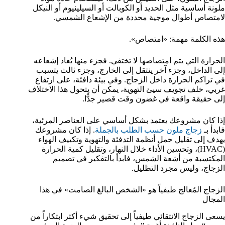
ملونة أساسية مثل الحديد أو الكوبالت أو السيلينيوم أو النيكل
لامتصاص أطوال موجية محددة من الإشعاع الشمسي.
هذه الكلمة مهمة: «امتصاص».
الحرارة التي يتم امتصاصها لا تختفي. فجزء منها يُعاد إشعاعه
إلى الداخل، وجزء آخر ينتقل إلى الخارج، وجزء ثالث يتسبب
في تراكم الحرارة داخل الزجاج. وفي بيئة دافئة، على ارتفاع
غربي، خلف تجويف سيئ التهوية، يمكن أن يتحول هذا الاختلاف
إلى حقيقة واقعة في غضون وقت قصير جدًّا.
إذا كان مشروعك يعتمد بشكل أساسي على العناصر المرئية،
فابدأ بـ
زجاج ملون حسب الطلب بالجملة
. إذا كان مشروعك
يهدف إلى تقليل حمل أنظمة التدفئة والتهوية وتكييف الهواء
(HVAC)، وتحسين الأداء خلال النهار، وتقليل كمية الحرارة
المكتسبة من أشعة الشمس، فابدأ بالتفكير في تصميم
الزجاج، وليس مجرد التظليل.
الزجاج المُعالج طيفياً هو «الشخص البالغ الصامت» في هذا
المجال
يسعى الزجاج الانتقائي طيفياً إلى تحقيق شيء أكثر ابتكاراً من