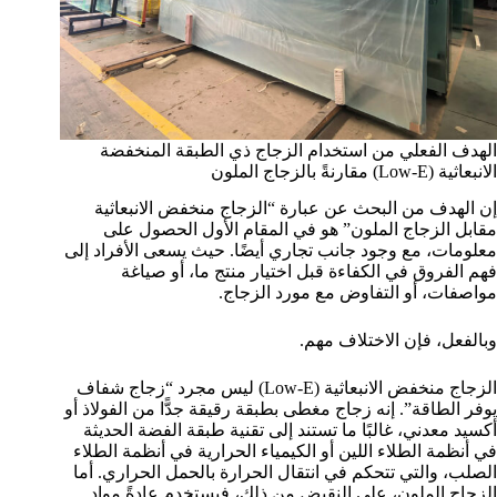
الهدف الفعلي من استخدام الزجاج ذي الطبقة المنخفضة
الانبعاثية (Low-E) مقارنةً بالزجاج الملون
إن الهدف من البحث عن عبارة “الزجاج منخفض الانبعاثية
مقابل الزجاج الملون” هو في المقام الأول الحصول على
معلومات، مع وجود جانب تجاري أيضًا. حيث يسعى الأفراد إلى
فهم الفروق في الكفاءة قبل اختيار منتج ما، أو صياغة
مواصفات، أو التفاوض مع مورد الزجاج.
وبالفعل، فإن الاختلاف مهم.
الزجاج منخفض الانبعاثية (Low-E) ليس مجرد “زجاج شفاف
يوفر الطاقة”. إنه زجاج مغطى بطبقة رقيقة جدًّا من الفولاذ أو
أكسيد معدني، غالبًا ما تستند إلى تقنية طبقة الفضة الحديثة
في أنظمة الطلاء اللين أو الكيمياء الحرارية في أنظمة الطلاء
الصلب، والتي تتحكم في انتقال الحرارة بالحمل الحراري. أما
الزجاج الملون، على النقيض من ذلك، فيستخدم عادةً مواد