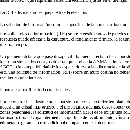
aislante (IGU) que requieran asistencia técnica o ajustes en el drenaje.
La RFI adecuada no se queja. Atrae la elección.
La solicitud de información sobre la superficie de la pared cortina que 
Las solicitudes de información (RFI) sobre revestimientos de paredes dif
respuesta puede afectar a la estructura, el rendimiento térmico, la seguri
mismo tiempo.
Un pequeño detalle que pase desapercibido puede afectar a los supues
los supuestos de los ensayos de estanqueidad de la AAMA, a los valore
SGCC, a la compatibilidad de los espaciadores, a la adherencia de la sil
eso, una solicitud de información (RFI) sobre un muro cortina no deberí
real tiene cinco facetas.
Plantea esa horrible duda cuanto antes.
Por ejemplo, si las ilustraciones muestran un cristal exterior templado 
necesita un cristal más grueso, y el propietario, además, desea contar c
zonas peatonales, la solicitud de información (RFI) debe exigir una sol
laminado, tipo de capa intermedia, superficie de recubrimiento, cámara d
etiquetado, garantía, coste adicional e impacto en el calendario.