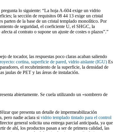
e pregunta lo siguiente: “La hoja A-604 exige un vidrio
cies; la sección de requisitos 08 44 13 exige un cristal
s parten de la base de un cristal templado monolítico. Por
alamiento de seguridad, el coeficiente U, el SHGC, la
o afecta al contrato o supone un ajuste de costes o plazos”.”
jo de tocador, las respuestas poco claras acaban saliendo
royecto: cortina, superficie de pared, vidrio aislante (IGU)
Es
eparadores, el recubrimiento de la superficie, la densidad de
las jaulas de PET y las áreas de instalación.
presenta abiertamente. Se cuela utilizando un «sombrero de
lféizar que presenta un detalle de impermeabilización
a, pero nadie aclara si
vidrio templado tintado para el control
director general solicita una entrega parcial anticipada, ya que
tir de ahí, los productos pasan a ser de primera calidad, las