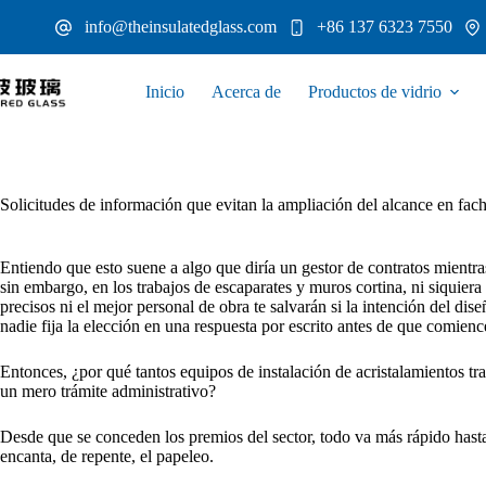
Saltar
info@theinsulatedglass.com
+86 137 6323 7550
al
contenido
Inicio
Acerca de
Productos de vidrio
Solicitudes de información que evitan la ampliación del alcance en fac
Entiendo que esto suene a algo que diría un gestor de contratos mientras
sin embargo, en los trabajos de escaparates y muros cortina, ni siquiera
precisos ni el mejor personal de obra te salvarán si la intención del dis
nadie fija la elección en una respuesta por escrito antes de que comien
Entonces, ¿por qué tantos equipos de instalación de acristalamientos tra
un mero trámite administrativo?
Desde que se conceden los premios del sector, todo va más rápido hasta q
encanta, de repente, el papeleo.