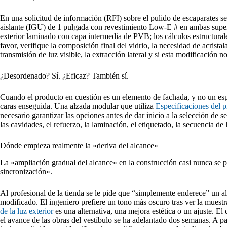
En una solicitud de información (RFI) sobre el pulido de escaparates s
aislante (IGU) de 1 pulgada con revestimiento Low-E # en ambas superfi
exterior laminado con capa intermedia de PVB; los cálculos estructurale
favor, verifique la composición final del vidrio, la necesidad de acrist
transmisión de luz visible, la extracción lateral y si esta modificación n
¿Desordenado? Sí. ¿Eficaz? También sí.
Cuando el producto en cuestión es un elemento de fachada, y no un espe
caras enseguida. Una alzada modular que utiliza
Especificaciones del p
necesario garantizar las opciones antes de dar inicio a la selección de s
las cavidades, el refuerzo, la laminación, el etiquetado, la secuencia de 
Dónde empieza realmente la «deriva del alcance»
La «ampliación gradual del alcance» en la construcción casi nunca se 
sincronización».
Al profesional de la tienda se le pide que “simplemente enderece” un a
modificado. El ingeniero prefiere un tono más oscuro tras ver la muestr
de la luz exterior
es una alternativa, una mejora estética o un ajuste. El 
el avance de las obras del vestíbulo se ha adelantado dos semanas. A par