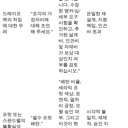
니다. 수정
된 앵커/심/
드레이프
“조각의 가
은밀한 재
세부 요구
벽의 처짐
장자리에
설계, 지원
사항을 확
에 대한 우
대해 조언
책임, 인건
인하고, 추
려
해 주세요.”
비 초과
가된 설계
비, 인건비
및 자재비
가 보상 대
상인지 여
부를 검토
하십시오.”
“패턴 비율,
세라믹 프
릿 색상, 표
면적, 열처
리 공정, 모
형 승인 여
시각적 불
프릿 또는
“필수 프릿
부, 그리고
일치, 재제
스판드렐의
패턴.”
이것이 현
작, 승인 지
불확실성