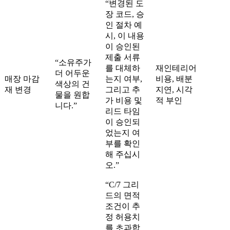
“변경된 도
장 코드, 승
인 절차 예
시, 이 내용
이 승인된
제출 서류
“소유주가
를 대체하
재인테리어
더 어두운
매장 마감
는지 여부,
비용, 배분
색상의 건
재 변경
그리고 추
지연, 시각
물을 원합
가 비용 및
적 부인
니다.”
리드 타임
이 승인되
었는지 여
부를 확인
해 주십시
오.”
“C/7 그리
드의 면적
조건이 추
정 허용치
를 초과합