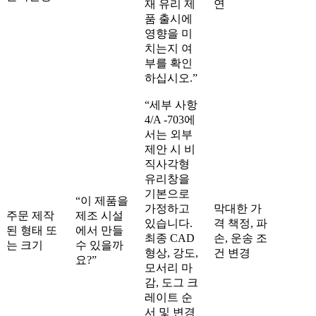
재 유리 제
연
품 출시에
영향을 미
치는지 여
부를 확인
하십시오.”
“세부 사항
4/A -703에
서는 외부
제안 시 비
직사각형
유리창을
기본으로
“이 제품을
가정하고
막대한 가
주문 제작
제조 시설
있습니다.
격 책정, 파
된 형태 또
에서 만들
최종 CAD
손, 운송 조
는 크기
수 있을까
형상, 강도,
건 변경
요?”
모서리 마
감, 도그 크
레이트 순
서 및 변경