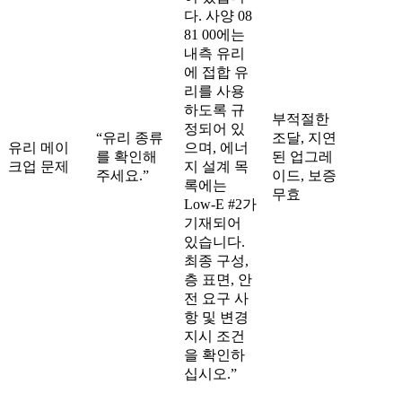
다. 사양 08
81 00에는
내측 유리
에 접합 유
리를 사용
하도록 규
부적절한
정되어 있
“유리 종류
조달, 지연
유리 메이
으며, 에너
를 확인해
된 업그레
크업 문제
지 설계 목
주세요.”
이드, 보증
록에는
무효
Low-E #2가
기재되어
있습니다.
최종 구성,
층 표면, 안
전 요구 사
항 및 변경
지시 조건
을 확인하
십시오.”