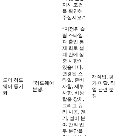
지시 조건
을 확인해
주십시오.”
“지정된 슬
림 스타일
과 출입 통
제 회로 설
계 간에 상
충 사항이
있습니다.
변경된 스
재작업, 평
도어 하드
타일, 준비
“하드웨어
가 미달, 직
웨어 동기
사항, 세부
분쟁.”
업 관련 분
화
사항, 비상
쟁
탈출 장치,
그리고 유
리 시공, 전
기, 설비 분
야 간의 업
무 분담을