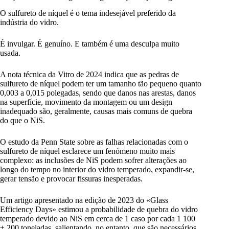
O sulfureto de níquel é o tema indesejável preferido da
indústria do vidro.
É invulgar. É genuíno. E também é uma desculpa muito
usada.
A nota técnica da Vitro de 2024 indica que as pedras de
sulfureto de níquel podem ter um tamanho tão pequeno quanto
0,003 a 0,015 polegadas, sendo que danos nas arestas, danos
na superfície, movimento da montagem ou um design
inadequado são, geralmente, causas mais comuns de quebra
do que o NiS.
O estudo da Penn State sobre as falhas relacionadas com o
sulfureto de níquel esclarece um fenómeno muito mais
complexo: as inclusões de NiS podem sofrer alterações ao
longo do tempo no interior do vidro temperado, expandir-se,
gerar tensão e provocar fissuras inesperadas.
Um artigo apresentado na edição de 2023 do «Glass
Efficiency Days» estimou a probabilidade de quebra do vidro
temperado devido ao NiS em cerca de 1 caso por cada 1 100
± 200 toneladas, salientando, no entanto, que são necessários