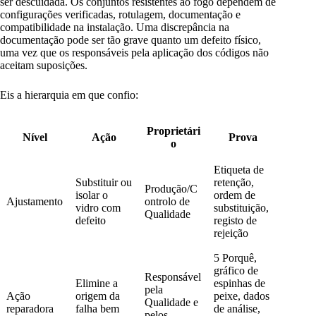
ser descuidada. Os conjuntos resistentes ao fogo dependem de
configurações verificadas, rotulagem, documentação e
compatibilidade na instalação. Uma discrepância na
documentação pode ser tão grave quanto um defeito físico,
uma vez que os responsáveis pela aplicação dos códigos não
aceitam suposições.
Eis a hierarquia em que confio:
Proprietári
Nível
Ação
Prova
o
Etiqueta de
Substituir ou
retenção,
Produção/C
isolar o
ordem de
Ajustamento
ontrolo de
vidro com
substituição,
Qualidade
defeito
registo de
rejeição
5 Porquê,
gráfico de
Responsável
Elimine a
espinhas de
pela
Ação
origem da
peixe, dados
Qualidade e
reparadora
falha bem
de análise,
pelos