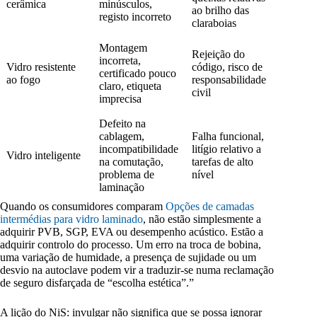
cerâmica
minúsculos,
ao brilho das
registo incorreto
claraboias
Montagem
Rejeição do
incorreta,
Vidro resistente
código, risco de
certificado pouco
ao fogo
responsabilidade
claro, etiqueta
civil
imprecisa
Defeito na
cablagem,
Falha funcional,
incompatibilidade
litígio relativo a
Vidro inteligente
na comutação,
tarefas de alto
problema de
nível
laminação
Quando os consumidores comparam
Opções de camadas
intermédias para vidro laminado
, não estão simplesmente a
adquirir PVB, SGP, EVA ou desempenho acústico. Estão a
adquirir controlo do processo. Um erro na troca de bobina,
uma variação de humidade, a presença de sujidade ou um
desvio na autoclave podem vir a traduzir-se numa reclamação
de seguro disfarçada de “escolha estética”.”
A lição do NiS: invulgar não significa que se possa ignorar