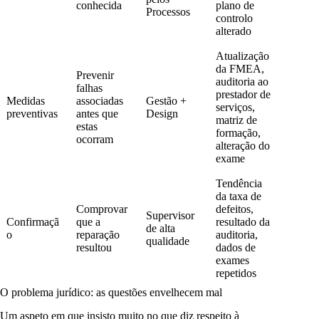
conhecida
plano de
Processos
controlo
alterado
Atualização
da FMEA,
Prevenir
auditoria ao
falhas
prestador de
Medidas
associadas
Gestão +
serviços,
preventivas
antes que
Design
matriz de
estas
formação,
ocorram
alteração do
exame
Tendência
da taxa de
Comprovar
defeitos,
Supervisor
Confirmaçã
que a
resultado da
de alta
o
reparação
auditoria,
qualidade
resultou
dados de
exames
repetidos
O problema jurídico: as questões envelhecem mal
Um aspeto em que insisto muito no que diz respeito à