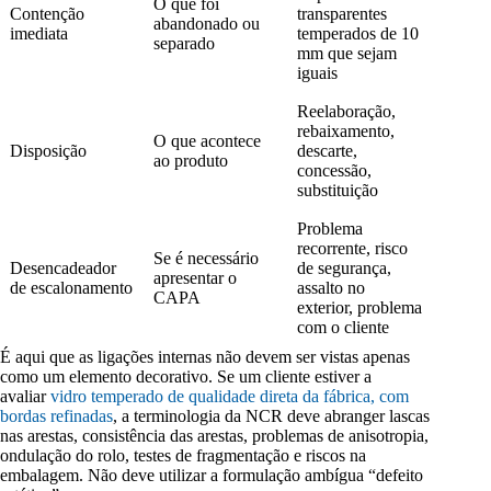
O que foi
Contenção
transparentes
abandonado ou
imediata
temperados de 10
separado
mm que sejam
iguais
Reelaboração,
rebaixamento,
O que acontece
Disposição
descarte,
ao produto
concessão,
substituição
Problema
recorrente, risco
Se é necessário
Desencadeador
de segurança,
apresentar o
de escalonamento
assalto no
CAPA
exterior, problema
com o cliente
É aqui que as ligações internas não devem ser vistas apenas
como um elemento decorativo. Se um cliente estiver a
avaliar
vidro temperado de qualidade direta da fábrica, com
bordas refinadas
, a terminologia da NCR deve abranger lascas
nas arestas, consistência das arestas, problemas de anisotropia,
ondulação do rolo, testes de fragmentação e riscos na
embalagem. Não deve utilizar a formulação ambígua “defeito