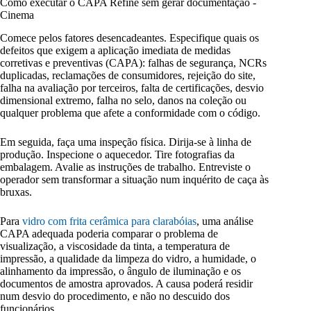
Como executar o CAPA Refine sem gerar documentação -
Cinema
Comece pelos fatores desencadeantes. Especifique quais os
defeitos que exigem a aplicação imediata de medidas
corretivas e preventivas (CAPA): falhas de segurança, NCRs
duplicadas, reclamações de consumidores, rejeição do site,
falha na avaliação por terceiros, falta de certificações, desvio
dimensional extremo, falha no selo, danos na coleção ou
qualquer problema que afete a conformidade com o código.
Em seguida, faça uma inspeção física. Dirija-se à linha de
produção. Inspecione o aquecedor. Tire fotografias da
embalagem. Avalie as instruções de trabalho. Entreviste o
operador sem transformar a situação num inquérito de caça às
bruxas.
Para
vidro com frita cerâmica para clarabóias
, uma análise
CAPA adequada poderia comparar o problema de
visualização, a viscosidade da tinta, a temperatura de
impressão, a qualidade da limpeza do vidro, a humidade, o
alinhamento da impressão, o ângulo de iluminação e os
documentos de amostra aprovados. A causa poderá residir
num desvio do procedimento, e não no descuido dos
funcionários.