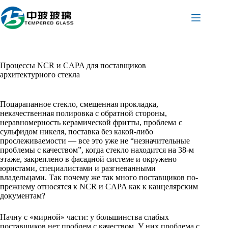
Перейти
к
сути
Процессы NCR и CAPA для поставщиков
архитектурного стекла
Поцарапанное стекло, смещенная прокладка,
некачественная полировка с обратной стороны,
неравномерность керамической фритты, проблема с
сульфидом никеля, поставка без какой-либо
прослеживаемости — все это уже не “незначительные
проблемы с качеством”, когда стекло находится на 38-м
этаже, закреплено в фасадной системе и окружено
юристами, специалистами и разгневанными
владельцами. Так почему же так много поставщиков по-
прежнему относятся к NCR и CAPA как к канцелярским
документам?
Начну с «мирной» части: у большинства слабых
поставщиков нет проблем с качеством. У них проблема с