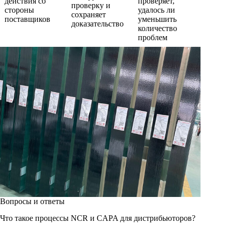
действия со
проверяет,
проверку и
стороны
удалось ли
сохраняет
поставщиков
уменьшить
доказательство
количество
проблем
Вопросы и ответы
Что такое процессы NCR и CAPA для дистрибьюторов?