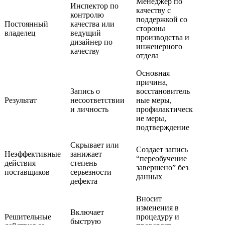
Менеджер по
Инспектор по
качеству с
контролю
поддержкой со
Постоянный
качества или
стороны
владелец
ведущий
производства и
дизайнер по
инженерного
качеству
отдела
Основная
причина,
Запись о
восстановитель
Результат
несоответствии
ные меры,
и личность
профилактическ
ие меры,
подтверждение
Скрывает или
Создает запись
Неэффективные
занижает
“переобучение
действия
степень
завершено” без
поставщиков
серьезности
данных
дефекта
Вносит
изменения в
Включает
Решительные
процедуру и
быструю