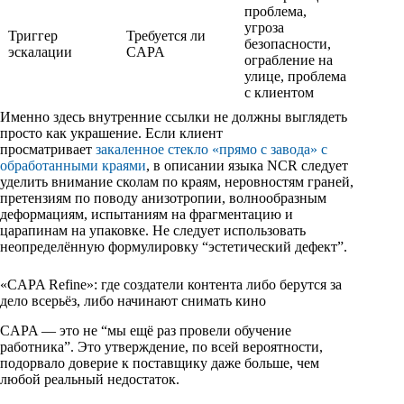
проблема,
угроза
Триггер
Требуется ли
безопасности,
эскалации
CAPA
ограбление на
улице, проблема
с клиентом
Именно здесь внутренние ссылки не должны выглядеть
просто как украшение. Если клиент
просматривает
закаленное стекло «прямо с завода» с
обработанными краями
, в описании языка NCR следует
уделить внимание сколам по краям, неровностям граней,
претензиям по поводу анизотропии, волнообразным
деформациям, испытаниям на фрагментацию и
царапинам на упаковке. Не следует использовать
неопределённую формулировку “эстетический дефект”.
«CAPA Refine»: где создатели контента либо берутся за
дело всерьёз, либо начинают снимать кино
CAPA — это не “мы ещё раз провели обучение
работника”. Это утверждение, по всей вероятности,
подорвало доверие к поставщику даже больше, чем
любой реальный недостаток.