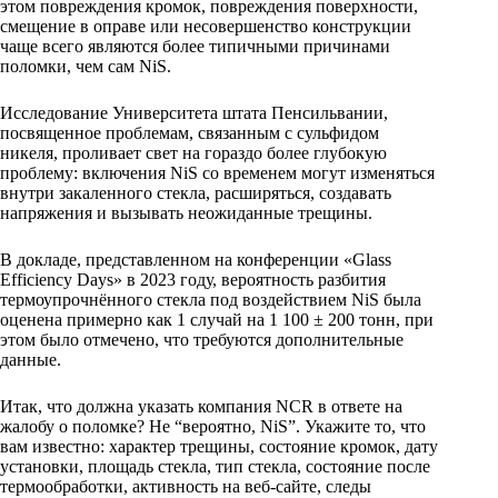
этом повреждения кромок, повреждения поверхности,
смещение в оправе или несовершенство конструкции
чаще всего являются более типичными причинами
поломки, чем сам NiS.
Исследование Университета штата Пенсильвании,
посвященное проблемам, связанным с сульфидом
никеля, проливает свет на гораздо более глубокую
проблему: включения NiS со временем могут изменяться
внутри закаленного стекла, расширяться, создавать
напряжения и вызывать неожиданные трещины.
В докладе, представленном на конференции «Glass
Efficiency Days» в 2023 году, вероятность разбития
термоупрочнённого стекла под воздействием NiS была
оценена примерно как 1 случай на 1 100 ± 200 тонн, при
этом было отмечено, что требуются дополнительные
данные.
Итак, что должна указать компания NCR в ответе на
жалобу о поломке? Не “вероятно, NiS”. Укажите то, что
вам известно: характер трещины, состояние кромок, дату
установки, площадь стекла, тип стекла, состояние после
термообработки, активность на веб-сайте, следы