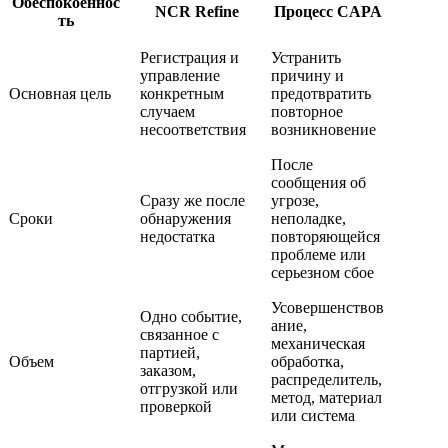
Обеспокоеннос
NCR Refine
Процесс CAPA
ть
Регистрация и
Устранить
управление
причину и
Основная цель
конкретным
предотвратить
случаем
повторное
несоответствия
возникновение
После
сообщения об
Сразу же после
угрозе,
Сроки
обнаружения
неполадке,
недостатка
повторяющейся
проблеме или
серьезном сбое
Усовершенствов
Одно событие,
ание,
связанное с
механическая
партией,
Объем
обработка,
заказом,
распределитель,
отгрузкой или
метод, материал
проверкой
или система