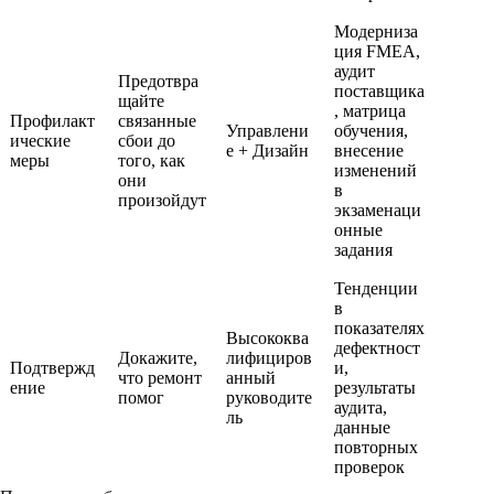
Модерниза
ция FMEA,
аудит
Предотвра
поставщика
щайте
, матрица
Профилакт
связанные
Управлени
обучения,
ические
сбои до
е + Дизайн
внесение
меры
того, как
изменений
они
в
произойдут
экзаменаци
онные
задания
Тенденции
в
показателях
Высококва
дефектност
Докажите,
лифициров
Подтвержд
и,
что ремонт
анный
ение
результаты
помог
руководите
аудита,
ль
данные
повторных
проверок