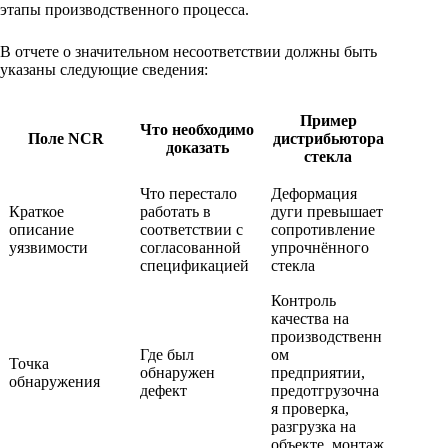
этапы производственного процесса.
В отчете о значительном несоответствии должны быть
указаны следующие сведения:
Пример
Что необходимо
Поле NCR
дистрибьютора
доказать
стекла
Что перестало
Деформация
Краткое
работать в
дуги превышает
описание
соответствии с
сопротивление
уязвимости
согласованной
упрочнённого
спецификацией
стекла
Контроль
качества на
производственн
Где был
ом
Точка
обнаружен
предприятии,
обнаружения
дефект
предотгрузочна
я проверка,
разгрузка на
объекте, монтаж