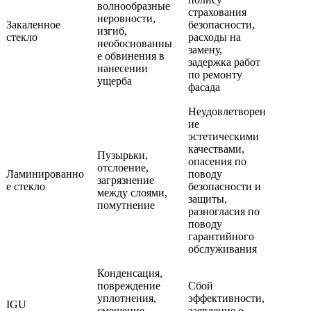
волнообразные
страхования
неровности,
Закаленное
безопасности,
изгиб,
стекло
расходы на
необоснованны
замену,
е обвинения в
задержка работ
нанесении
по ремонту
ущерба
фасада
Неудовлетворен
ие
эстетическими
качествами,
Пузырьки,
опасения по
отслоение,
Ламинированно
поводу
загрязнение
е стекло
безопасности и
между слоями,
защиты,
помутнение
разногласия по
поводу
гарантийного
обслуживания
Конденсация,
повреждение
Сбой
уплотнения,
эффективности,
IGU
смещение
заявление о