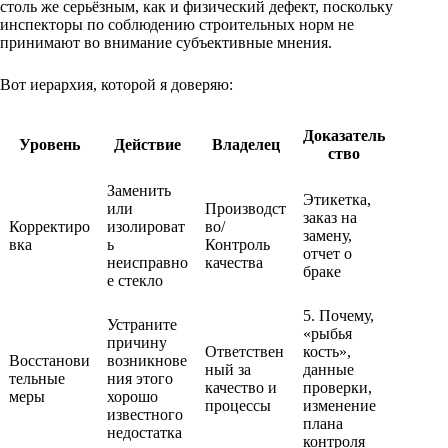
столь же серьёзным, как и физический дефект, поскольку
инспекторы по соблюдению строительных норм не
принимают во внимание субъективные мнения.
Вот иерархия, которой я доверяю:
Доказатель
Уровень
Действие
Владелец
ство
Заменить
Этикетка,
или
Производст
заказ на
Корректиро
изолироват
во/
замену,
вка
ь
Контроль
отчет о
неисправно
качества
браке
е стекло
5. Почему,
Устраните
«рыбья
причину
Ответствен
кость»,
Восстанови
возникнове
ный за
данные
тельные
ния этого
качество и
проверки,
меры
хорошо
процессы
изменение
известного
плана
недостатка
контроля