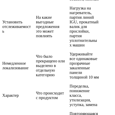
Нагрузка на
нагреватель,
На какие
партия линий
Установить
выгодные
IGU, прокатный
отслеживаемост
предложения
валик для
ь
это может
прослойки,
повлиять
партия
уплотнительны
х машин
Удерживайте
Что было
все одинаковые
прекращено или
Немедленное
прозрачные
выделено в
локализование
закаленные
отдельную
панели
категорию
толщиной 10 мм
Переделка,
понижение
Что происходит
Характер
класса,
с продуктом
утилизация,
уступка, замена
Повторяющаяся