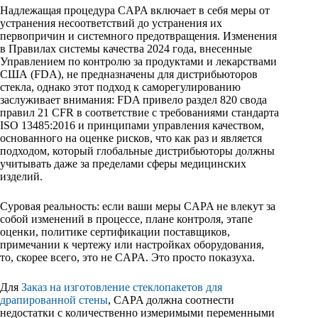
Надлежащая процедура CAPA включает в себя меры от
устранения несоответствий до устранения их
первопричин и системного предотвращения. Изменения
в Правилах системы качества 2024 года, внесенные
Управлением по контролю за продуктами и лекарствами
США (FDA), не предназначены для дистрибьюторов
стекла, однако этот подход к саморегулированию
заслуживает внимания: FDA привело раздел 820 свода
правил 21 CFR в соответствие с требованиями стандарта
ISO 13485:2016 и принципами управления качеством,
основанного на оценке рисков, что как раз и является
подходом, который глобальные дистрибьюторы должны
учитывать даже за пределами сферы медицинских
изделий.
Суровая реальность: если ваши меры CAPA не влекут за
собой изменений в процессе, плане контроля, этапе
оценки, политике сертификации поставщиков,
примечании к чертежу или настройках оборудования,
то, скорее всего, это не CAPA. Это просто показуха.
Для
Заказ на изготовление стеклопакетов для
драпированной стены
, CAPA должна соотнести
недостатки с количественно измеримыми переменными