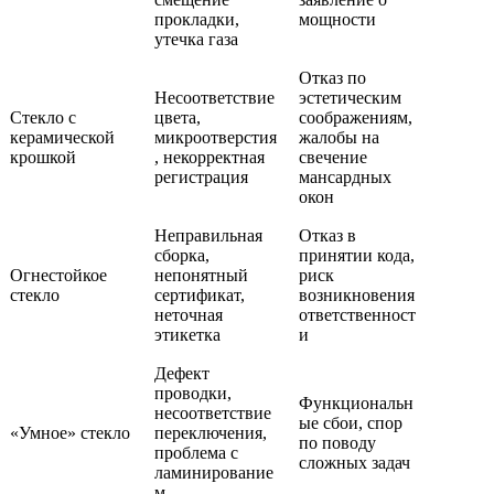
прокладки,
мощности
утечка газа
Отказ по
Несоответствие
эстетическим
Стекло с
цвета,
соображениям,
керамической
микроотверстия
жалобы на
крошкой
, некорректная
свечение
регистрация
мансардных
окон
Неправильная
Отказ в
сборка,
принятии кода,
Огнестойкое
непонятный
риск
стекло
сертификат,
возникновения
неточная
ответственност
этикетка
и
Дефект
проводки,
Функциональн
несоответствие
ые сбои, спор
«Умное» стекло
переключения,
по поводу
проблема с
сложных задач
ламинирование
м