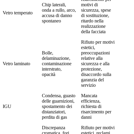
Chip laterali,
motivi di
onda a rullo, arco,
sicurezza, spese
Vetro temperato
accusa di danno
di sostituzione,
spontaneo
ritardo nella
realizzazione
della facciata
Rifiuto per motivi
estetici,
Bolle,
preoccupazioni
delaminazione,
relative alla
Vetro laminato
contaminazione
sicurezza e alla
interstrato,
protezione,
opacità
disaccordo sulla
garanzia del
servizio
Condensa, guasto
Mancata
delle guarnizioni,
efficienza,
IGU
spostamento dei
richiesta di
distanziatori,
risarcimento per
perdita di gas
danni
Discrepanza
Rifiuto per motivi
cromatica, fori
estetici, reclami