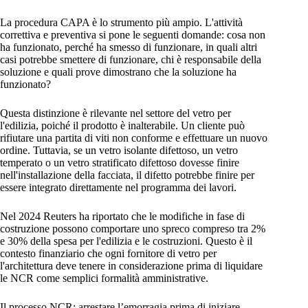
La procedura CAPA è lo strumento più ampio. L'attività
correttiva e preventiva si pone le seguenti domande: cosa non
ha funzionato, perché ha smesso di funzionare, in quali altri
casi potrebbe smettere di funzionare, chi è responsabile della
soluzione e quali prove dimostrano che la soluzione ha
funzionato?
Questa distinzione è rilevante nel settore del vetro per
l'edilizia, poiché il prodotto è inalterabile. Un cliente può
rifiutare una partita di viti non conforme e effettuare un nuovo
ordine. Tuttavia, se un vetro isolante difettoso, un vetro
temperato o un vetro stratificato difettoso dovesse finire
nell'installazione della facciata, il difetto potrebbe finire per
essere integrato direttamente nel programma dei lavori.
Nel 2024 Reuters ha riportato che le modifiche in fase di
costruzione possono comportare uno spreco compreso tra 2%
e 30% della spesa per l'edilizia e le costruzioni. Questo è il
contesto finanziario che ogni fornitore di vetro per
l'architettura deve tenere in considerazione prima di liquidare
le NCR come semplici formalità amministrative.
Il processo NCR: arrestare l’emorragia prima di iniziare