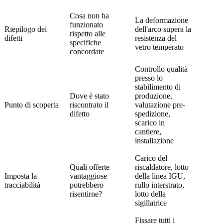
Cosa non ha
La deformazione
funzionato
Riepilogo dei
dell'arco supera la
rispetto alle
difetti
resistenza del
specifiche
vetro temperato
concordate
Controllo qualità
presso lo
stabilimento di
Dove è stato
produzione,
Punto di scoperta
riscontrato il
valutazione pre-
difetto
spedizione,
scarico in
cantiere,
installazione
Carico del
Quali offerte
riscaldatore, lotto
Imposta la
vantaggiose
della linea IGU,
tracciabilità
potrebbero
rullo interstrato,
risentirne?
lotto della
sigillatrice
Fissare tutti i