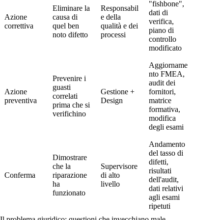
"fishbone",
Eliminare la
Responsabil
dati di
Azione
causa di
e della
verifica,
correttiva
quel ben
qualità e dei
piano di
noto difetto
processi
controllo
modificato
Aggiorname
nto FMEA,
Prevenire i
audit dei
guasti
Azione
Gestione +
fornitori,
correlati
preventiva
Design
matrice
prima che si
formativa,
verifichino
modifica
degli esami
Andamento
del tasso di
Dimostrare
difetti,
che la
Supervisore
risultati
Conferma
riparazione
di alto
dell'audit,
ha
livello
dati relativi
funzionato
agli esami
ripetuti
Il problema giuridico: questioni che invecchiano male