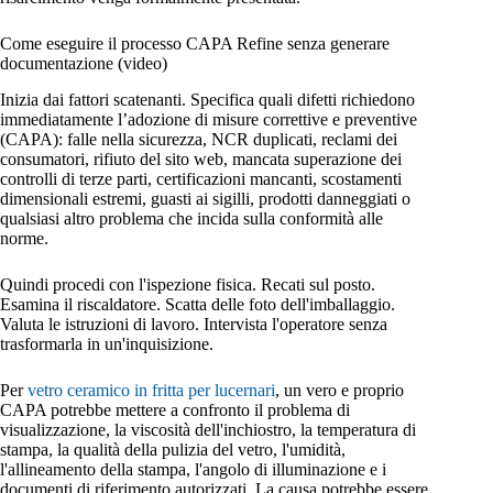
Come eseguire il processo CAPA Refine senza generare
documentazione (video)
Inizia dai fattori scatenanti. Specifica quali difetti richiedono
immediatamente l’adozione di misure correttive e preventive
(CAPA): falle nella sicurezza, NCR duplicati, reclami dei
consumatori, rifiuto del sito web, mancata superazione dei
controlli di terze parti, certificazioni mancanti, scostamenti
dimensionali estremi, guasti ai sigilli, prodotti danneggiati o
qualsiasi altro problema che incida sulla conformità alle
norme.
Quindi procedi con l'ispezione fisica. Recati sul posto.
Esamina il riscaldatore. Scatta delle foto dell'imballaggio.
Valuta le istruzioni di lavoro. Intervista l'operatore senza
trasformarla in un'inquisizione.
Per
vetro ceramico in fritta per lucernari
, un vero e proprio
CAPA potrebbe mettere a confronto il problema di
visualizzazione, la viscosità dell'inchiostro, la temperatura di
stampa, la qualità della pulizia del vetro, l'umidità,
l'allineamento della stampa, l'angolo di illuminazione e i
documenti di riferimento autorizzati. La causa potrebbe essere