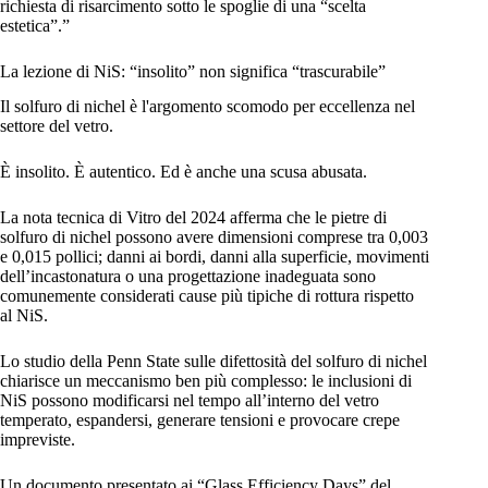
richiesta di risarcimento sotto le spoglie di una “scelta
estetica”.”
La lezione di NiS: “insolito” non significa “trascurabile”
Il solfuro di nichel è l'argomento scomodo per eccellenza nel
settore del vetro.
È insolito. È autentico. Ed è anche una scusa abusata.
La nota tecnica di Vitro del 2024 afferma che le pietre di
solfuro di nichel possono avere dimensioni comprese tra 0,003
e 0,015 pollici; danni ai bordi, danni alla superficie, movimenti
dell’incastonatura o una progettazione inadeguata sono
comunemente considerati cause più tipiche di rottura rispetto
al NiS.
Lo studio della Penn State sulle difettosità del solfuro di nichel
chiarisce un meccanismo ben più complesso: le inclusioni di
NiS possono modificarsi nel tempo all’interno del vetro
temperato, espandersi, generare tensioni e provocare crepe
impreviste.
Un documento presentato ai “Glass Efficiency Days” del