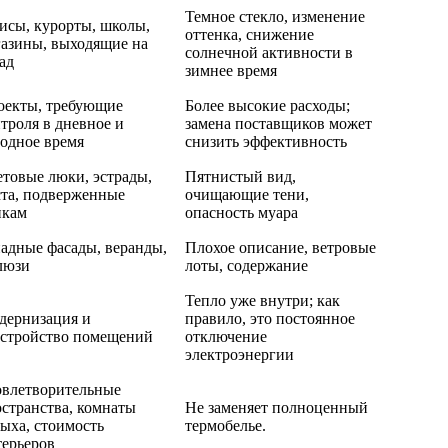
Темное стекло, изменение
исы, курорты, школы,
оттенка, снижение
газины, выходящие на
солнечной активности в
ад
зимнее время
оекты, требующие
Более высокие расходы;
троля в дневное и
замена поставщиков может
одное время
снизить эффективность
товые люки, эстрады,
Пятнистый вид,
ста, подверженные
очищающие тени,
икам
опасность муара
адные фасады, веранды,
Плохое описание, ветровые
люзи
лоты, содержание
Тепло уже внутри; как
дернизация и
правило, это постоянное
устройство помещений
отключение
электроэнергии
овлетворительные
странства, комнаты
Не заменяет полноценный
ыха, стоимость
термобелье.
терьеров