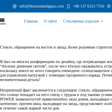
Перейти
info@theinsulatedglass.com
+86 137 6323 7550
к
сути
Главная
О сайте
Стеклянные изделия
Стекло, обращенное на восток и запад: Более разумные страте
Я был на многих конференциях по дизайну, где потрясающие во
“богатые дневным светом”, после чего втихую оказывались устр
поскольку никто не хотел говорить очевидное: солнцезащитное с
для управления нагрузкой с помощью прозрачного наряда. Почем
незначительная деталь?
Неприятный факт заключается в следующем: стекло, обращенное на
что солнце попадает на него снизу, с трудом и под такими угла
POWER знаменитостей прямолинейна: окна домов, выходящие н
затенение, причем окна, выходящие на запад, представляют особ
в течение самой жаркой части дня.