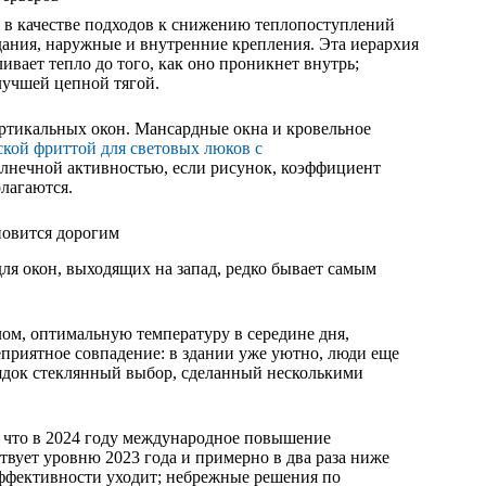
год в качестве подходов к снижению теплопоступлений
дания, наружные и внутренние крепления. Эта иерархия
ивает тепло до того, как оно проникнет внутрь;
лучшей цепной тягой.
ертикальных окон. Мансардные окна и кровельное
ской фриттой для световых люков с
олнечной активностью, если рисунок, коэффициент
олагаются.
ановится дорогим
ля окон, выходящих на запад, редко бывает самым
лом, оптимальную температуру в середине дня,
неприятное совпадение: в здании уже уютно, люди еще
рядок стеклянный выбор, сделанный несколькими
, что в 2024 году международное повышение
твует уровню 2023 года и примерно в два раза ниже
 эффективности уходит; небрежные решения по