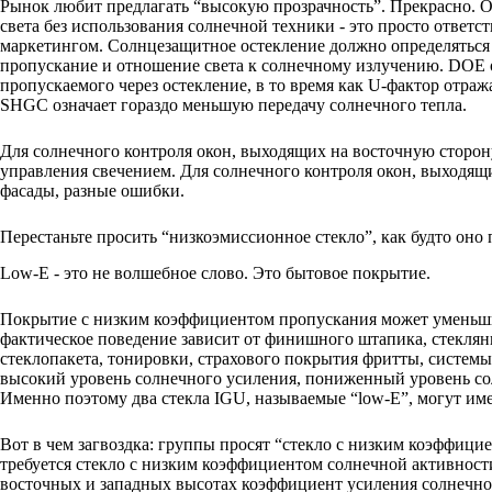
Рынок любит предлагать “высокую прозрачность”. Прекрасно.
света без использования солнечной техники - это просто ответс
маркетингом. Солнцезащитное остекление должно определяться 
пропускание и отношение света к солнечному излучению. DOE 
пропускаемого через остекление, в то время как U-фактор отра
SHGC означает гораздо меньшую передачу солнечного тепла.
Для солнечного контроля окон, выходящих на восточную сторо
управления свечением. Для солнечного контроля окон, выходящи
фасады, разные ошибки.
Перестаньте просить “низкоэмиссионное стекло”, как будто оно 
Low-E - это не волшебное слово. Это бытовое покрытие.
Покрытие с низким коэффициентом пропускания может уменьшит
фактическое поведение зависит от финишного штапика, стеклян
стеклопакета, тонировки, страхового покрытия фритты, системы р
высокий уровень солнечного усиления, пониженный уровень со
Именно поэтому два стекла IGU, называемые “low-E”, могут им
Вот в чем загвоздка: группы просят “стекло с низким коэффицие
требуется стекло с низким коэффициентом солнечной активност
восточных и западных высотах коэффициент усиления солнечно