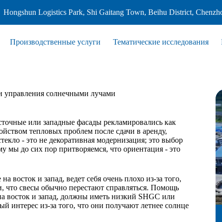
Hongshun Logistics Park, Shi Gaitang Town, Beihu District, Chenzh
Производственные услуги
Тематические исследования
гии управления солнечными лучами
сточные или западные фасады рекламировались как
ойством тепловых проблем после сдачи в аренду,
текло - это не декоративная модернизация; это выбор
у мы до сих пор притворяемся, что ориентация - это
 восток и запад, ведет себя очень плохо из-за того,
ми, что свесы обычно перестают справляться. Помощь
а восток и запад, должны иметь низкий SHGC или
ый интерес из-за того, что они получают летнее солнце