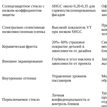
Солнцезащитное стекло с
SHGC около 0,20-0,35 для
Оф
низким коэффициентом
горячих/экспонированных
ма
защиты
фасадов
зап
Пр
Спектрально селективная
Высокий показатель VT
кон
низкоэмиссионная пленка
при низком SHGC
хол
20%- 60% страховое
Све
Керамическая фритта
покрытие деталей в
ме
зависимости от дизайна
бл
Глубина и угол наклона в
Зап
Внешнее экранирование
зависимости от проекта
жа
Управление уровнем
Мо
Внутренние оттенки
пассажиров
об
Уд
Личная
про
Переключаемое стекло
конфиденциальность и
отд
контроль бликов
ин