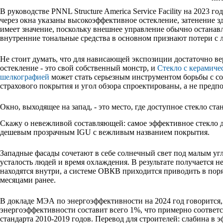
В руководстве PNNL Structure America Service Facility на 2023 
через окна указаны высокоэффективное остекление, затенение з
имеет значение, поскольку внешнее управление обычно останавл
внутренние тональные средства в основном признают потери с 
Не стоит думать, что для нависающей экспозиции достаточно в
остекление - это свой собственный монстр, и
Стекло с керамиче
шелкографией
может стать серьезным инструментом борьбы с с
страхового покрытия и угол обзора спроектированы, а не предп
Окно, выходящее на запад, - это место, где доступное стекло ст
Скажу о невежливой составляющей: самое эффективное стекло д
дешевым прозрачным IGU с вежливым названием покрытия.
Западные фасады сочетают в себе солнечный свет под малым уг
усталость людей и время охлаждения. В результате получается 
находятся внутри, а системе ОВКВ приходится приводить в по
месяцами ранее.
В докладе МЭА по энергоэффективности на 2024 год говорится
энергоэффективности составит всего 1%, что примерно соответс
стандарта 2010-2019 годов. Перевод для строителей: слабина в