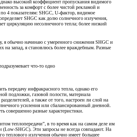
 Однако высокий коэффициент пропускания видимого
твенность за комфорт с более чистой рекламой и
по 4 показателям: SHGC, U-фактор, видимое
определяет SHGC как долю солнечного излучения,
жает циркуляцию несолнечного тепла; более низкий
ну, я обычно начинаю с умеренного снижения SHGC и
х на запад, я становлюсь более враждебным. Разные
подразумевает что-то одно
ь передачу инфракрасного тепла, однако его
ной подложки, газовой полости, материала
азделителей, а также от того, настроен ли слой на
лнечного усиления или сбалансированный дневной.
еть совершенно разные характеристики.
нтом теплопередачи”, в то время как на самом деле им
и (Low-SHGC). Эти запросы не всегда совпадают. На
го теплового излучения обычно имеет большее