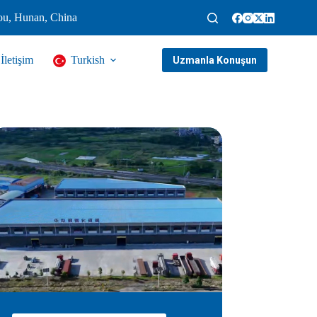
ou, Hunan, China
İletişim
Turkish
Uzmanla Konuşun