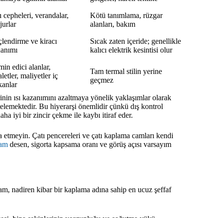
ı cepheleri, verandalar,
Kötü tanımlama, rüzgar
jurlar
alanları, bakım
lendirme ve kiracı
Sıcak zaten içeride; genellikle
anımı
kalıcı elektrik kesintisi olur
min edici alanlar,
Tam termal stilin yerine
letler, maliyetler iç
geçmez
anlar
nin ısı kazanımını azaltmaya yönelik yaklaşımlar olarak
telemektedir. Bu hiyerarşi önemlidir çünkü dış kontrol
ha iyi bir zincir çekme ile kaybı itiraf eder.
 etmeyin. Çatı pencereleri ve çatı kaplama camları kendi
cam
desen, sigorta kapsama oranı ve görüş açısı varsayım
am, nadiren kibar bir kaplama adına sahip en ucuz şeffaf