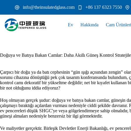
İçeriğe
info@theinsulatedglass.com
+86 137 6323 7550
geç
Ev
Hakkında
Cam Ürünler
Doğuya ve Batıya Bakan Camlar: Daha Akıllı Güneş Kontrol Stratejile
Çarpıcı bir doğu ya da batı cephesinin “gün ışığı açısından zengin” olara
sorunu cihazına dönüştüğü pek çok tasarım konferansında bulundum, çün
kontrol camı dekoratif bir yükseltme değildir; net bir kıyafet kullana
bir not olduğunu iddia ediyoruz?
Hoş olmayan gerçek şudur: doğuya ve batıya bakan camlar, güneşin daha
çalışmayı bıraktığı açılardan vurması nedeniyle ciddi şekilde davranı
ev pencereleri düşük SHGC'ye veya gölgelendirmeye sahip olmalıdır, b
güneşi almaları nedeniyle benzersiz bir ilgi görmektedir.
Ve maliyetler gerçektir. Birleşik Devletler Enerji Bakanlığı, ev pencere