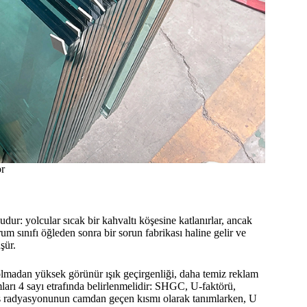
or
dur: yolcular sıcak bir kahvaltı köşesine katlanırlar, ancak
m sınıfı öğleden sonra bir sorun fabrikası haline gelir ve
şür.
olmadan yüksek görünür ışık geçirgenliği, daha temiz reklam
arı 4 sayı etrafında belirlenmelidir: SHGC, U-faktörü,
ş radyasyonunun camdan geçen kısmı olarak tanımlarken, U