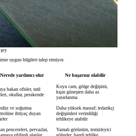
 şey
mse uygun bilgileri talep etmiyor.
Nerede yardımcı olur
Ne başarısız olabilir
Koyu cam, gölge değişimi,
ıya bakan ofisler, tatil
kışın güneşten daha az
leri, okullar, perakende
yararlanma
düz ve soğutma
Daha yüksek masraf; tedarikçi
trolüne ihtiyaç duyan
değişimleri verimliliği
jeler
tehlikeye atabilir
an pencereleri, pervazlar,
Yamalı görünüm, temizleyici
lamaya eğilimli alanlar
gölgeler, hareli tehlike