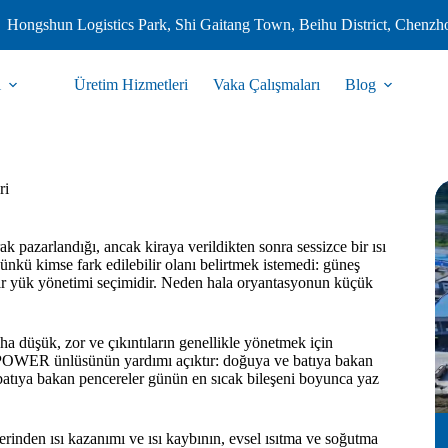
Hongshun Logistics Park, Shi Gaitang Town, Beihu District, Chenzh
i
Üretim Hizmetleri
Vaka Çalışmaları
Blog
ri
k pazarlandığı, ancak kiraya verildikten sonra sessizce bir ısı
kü kimse fark edilebilir olanı belirtmek istemedi: güneş
n bir yük yönetimi seçimidir. Neden hala oryantasyonun küçük
 düşük, zor ve çıkıntıların genellikle yönetmek için
r. POWER ünlüsünün yardımı açıktır: doğuya ve batıya bakan
atıya bakan pencereler günün en sıcak bileşeni boyunca yaz
lerinden ısı kazanımı ve ısı kaybının, evsel ısıtma ve soğutma