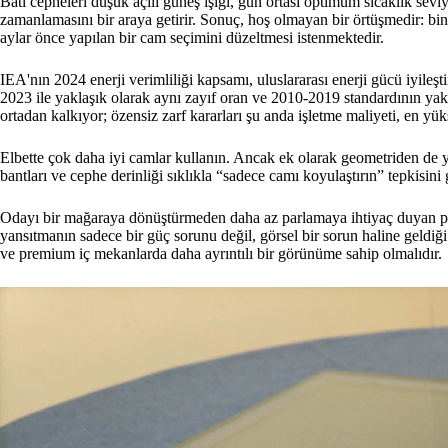
Batı cepheleri düşük açılı güneş ışığı, gün ortası optimum sıcaklık sev
zamanlamasını bir araya getirir. Sonuç, hoş olmayan bir örtüşmedir: bin
aylar önce yapılan bir cam seçimini düzeltmesi istenmektedir.
IEA'nın 2024 enerji verimliliği kapsamı, uluslararası enerji gücü iyileş
2023 ile yaklaşık olarak aynı zayıf oran ve 2010-2019 standardının yaklaş
ortadan kalkıyor; özensiz zarf kararları şu anda işletme maliyeti, en y
Elbette çok daha iyi camlar kullanın. Ancak ek olarak geometriden de yar
bantları ve cephe derinliği sıklıkla “sadece camı koyulaştırın” tepkisini 
Odayı bir mağaraya dönüştürmeden daha az parlamaya ihtiyaç duyan pr
yansıtmanın sadece bir güç sorunu değil, görsel bir sorun haline geldiği 
ve premium iç mekanlarda daha ayrıntılı bir görünüme sahip olmalıdır.