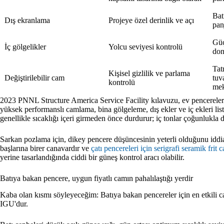
Bat
Dış ekranlama
Projeye özel derinlik ve açı
pan
Güç
İç gölgelikler
Yolcu seviyesi kontrolü
don
Tat
Kişisel gizlilik ve parlama
Değiştirilebilir cam
tuva
kontrolü
mek
2023 PNNL Structure America Service Facility kılavuzu, ev pencereleri
yüksek performanslı camlama, bina gölgeleme, dış ekler ve iç ekleri lis
genellikle sıcaklığı içeri girmeden önce durdurur; iç tonlar çoğunlukla da
Sarkan pozlama için, dikey pencere düşüncesinin yeterli olduğunu iddia
başlarına birer canavardır ve
çatı pencereleri için serigrafi seramik frit 
yerine tasarlandığında ciddi bir güneş kontrol aracı olabilir.
Batıya bakan pencere, uygun fiyatlı camın pahalılaştığı yerdir
Kaba olan kısmı söyleyeceğim: Batıya bakan pencereler için en etkili c
IGU'dur.