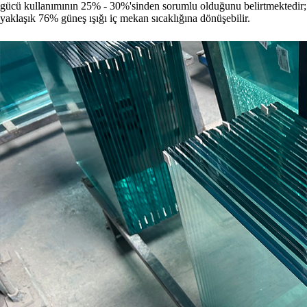
gücü kullanımının 25% - 30%'sinden sorumlu olduğunu belirtmektedir;
yaklaşık 76% güneş ışığı iç mekan sıcaklığına dönüşebilir.