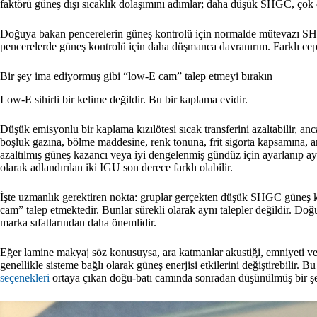
faktörü güneş dışı sıcaklık dolaşımını adımlar; daha düşük SHGC, çok da
Doğuya bakan pencerelerin güneş kontrolü için normalde mütevazı SHG
pencerelerde güneş kontrolü için daha düşmanca davranırım. Farklı ceph
Bir şey ima ediyormuş gibi “low-E cam” talep etmeyi bırakın
Low-E sihirli bir kelime değildir. Bu bir kaplama evidir.
Düşük emisyonlu bir kaplama kızılötesi sıcak transferini azaltabilir, an
boşluk gazına, bölme maddesine, renk tonuna, frit sigorta kapsamına, 
azaltılmış güneş kazancı veya iyi dengelenmiş gündüz için ayarlanıp ay
olarak adlandırılan iki IGU son derece farklı olabilir.
İşte uzmanlık gerektiren nokta: gruplar gerçekten düşük SHGC güneş ko
cam” talep etmektedir. Bunlar sürekli olarak aynı talepler değildir. Doğu
marka sıfatlarından daha önemlidir.
Eğer lamine makyaj söz konusuysa, ara katmanlar akustiği, emniyeti ve g
genellikle sisteme bağlı olarak güneş enerjisi etkilerini değiştirebilir.
seçenekleri
ortaya çıkan doğu-batı camında sonradan düşünülmüş bir şe