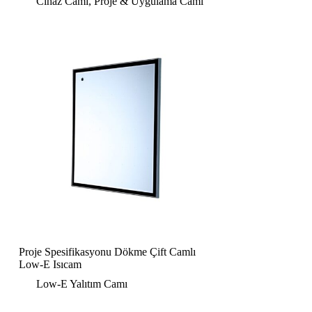
Cihaz Camı
,
Proje & Uygulama Camı
Proje Spesifikasyonu Dökme Çift Camlı
Low-E Isıcam
Low-E Yalıtım Camı