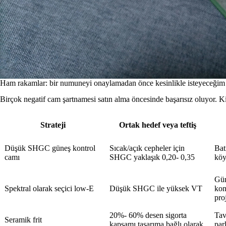
Ham rakamlar: bir numuneyi onaylamadan önce kesinlikle isteyeceğim
Birçok negatif cam şartnamesi satın alma öncesinde başarısız oluyor. Ki
Strateji
Ortak hedef veya teftiş
Düşük SHGC güneş kontrol
Sıcak/açık cepheler için
Bat
camı
SHGC yaklaşık 0,20- 0,35
köy
Gün
Spektral olarak seçici low-E
Düşük SHGC ile yüksek VT
kon
pro
20%- 60% desen sigorta
Tav
Seramik frit
kapsamı tasarıma bağlı olarak
par