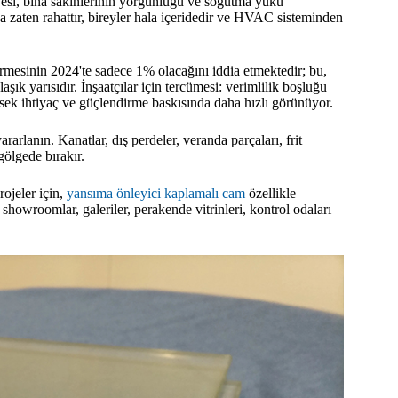
iyesi, bina sakinlerinin yorgunluğu ve soğutma yükü
a zaten rahattır, bireyler hala içeridedir ve HVAC sisteminden
tirmesinin 2024'te sadece 1% olacağını iddia etmektedir; bu,
ık yarısıdır. İnşaatçılar için tercümesi: verimlilik boşluğu
üksek ihtiyaç ve güçlendirme baskısında daha hızlı görünüyor.
arlanın. Kanatlar, dış perdeler, veranda parçaları, frit
gölgede bırakır.
ojeler için,
yansıma önleyici kaplamalı cam
özellikle
showroomlar, galeriler, perakende vitrinleri, kontrol odaları