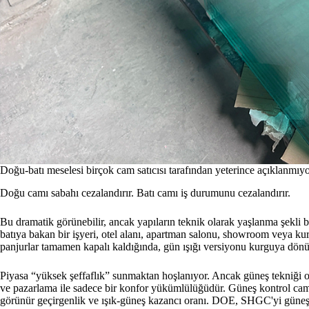
Doğu-batı meselesi birçok cam satıcısı tarafından yeterince açıklanmıy
Doğu camı sabahı cezalandırır. Batı camı iş durumunu cezalandırır.
Bu dramatik görünebilir, ancak yapıların teknik olarak yaşlanma şekli bu
batıya bakan bir işyeri, otel alanı, apartman salonu, showroom veya kuru
panjurlar tamamen kapalı kaldığında, gün ışığı versiyonu kurguya dönü
Piyasa “yüksek şeffaflık” sunmaktan hoşlanıyor. Ancak güneş tekniği 
ve pazarlama ile sadece bir konfor yükümlülüğüdür. Güneş kontrol caml
görünür geçirgenlik ve ışık-güneş kazancı oranı. DOE, SHGC'yi güne