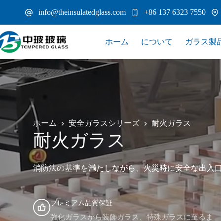
コ
info@theinsulatedglass.com
+86 137 6323 7550
ン
テ
ン
ホーム
について
ガラス製
ツ
へ
ス
キ
ッ
プ
ホーム
安全ガラスシリーズ
耐火ガラス
耐火ガラス
消防法の基準を満たしながら、火災時に安全な出入口
プレミアム品質保証
強化ガラスから装飾ガラス、特殊ガラスに至るま