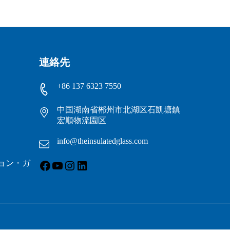
連絡先
+86 137 6323 7550
中国湖南省郴州市北湖区石凱塘鎮
宏順物流園区
info@theinsulatedglass.com
フェイスブック
ユーチューブ
インスタグラム
LinkedIn
ョン・ガ