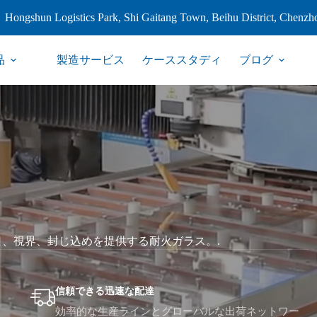
Hongshun Logistics Park, Shi Gaitang Town, Beihu District, Chenzh
品
製造サービス
ケーススタディ
ブログ
、視界、封じ込めを提供する耐火ガラス。.
信頼できる迅速な配達
効率的な生産ラインとグローバルな出荷ネットワー