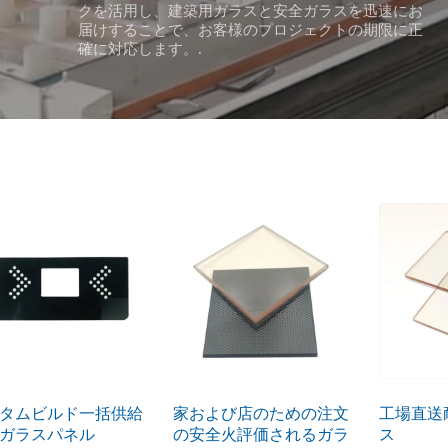
クを活用し、建築用ガラスと安全ガラスを迅速にお
届けすることで、お客様のプロジェクトの期限に正
確に対応します。.
タムビルド一括供給
家および店のための注文
工場直送
ガラスパネル
の安全火評価されるガラ
ス