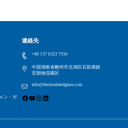
連絡先
+86 137 6323 7550
中国湖南省郴州市北湖区石凱塘鎮
宏順物流園区
info@theinsulatedglass.com
フェイスブック
ユーチューブ
インスタグラム
LinkedIn
ョン・ガ