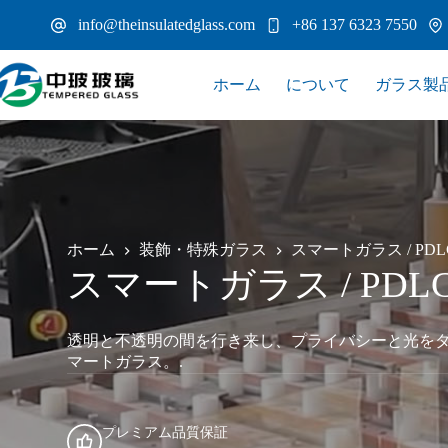
コ
info@theinsulatedglass.com
+86 137 6323 7550
ン
テ
ン
ホーム
について
ガラス製
ツ
へ
ス
キ
ッ
プ
ホーム
装飾・特殊ガラス
スマートガラス / PD
スマートガラス / PD
透明と不透明の間を行き来し、プライバシーと光をダ
マートガラス。.
プレミアム品質保証