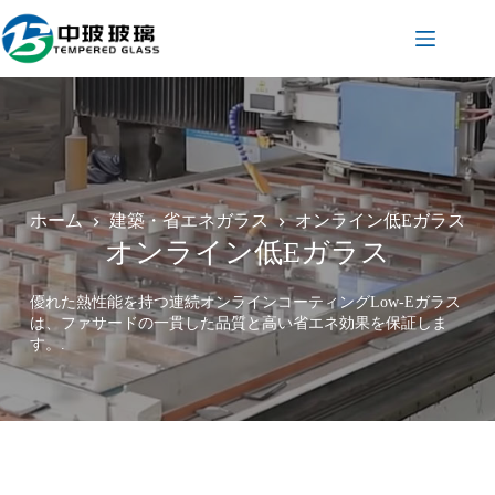
コ
ン
テ
ン
ツ
へ
ス
キ
ッ
プ
ホーム
建築・省エネガラス
オンライン低Eガラス
オンライン低Eガラス
優れた熱性能を持つ連続オンラインコーティングLow-Eガラス
は、ファサードの一貫した品質と高い省エネ効果を保証しま
す。.