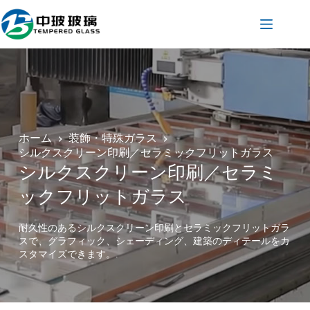
コ
ン
テ
ン
ツ
へ
ス
キ
ッ
プ
ホーム
装飾・特殊ガラス
シルクスクリーン印刷／セラミックフリットガラス
シルクスクリーン印刷／セラミ
ックフリットガラス
耐久性のあるシルクスクリーン印刷とセラミックフリットガラ
スで、グラフィック、シェーディング、建築のディテールをカ
スタマイズできます。.