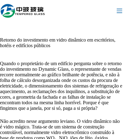
Pular
para
o
conteúdo
Retorno do investimento em vidro dinâmico em escritórios,
hotéis e edifícios públicos
Quando o proprietário de um edifício pergunta sobre o retorno
do investimento no Dynamic Glass, o representante de vendas
recorre normalmente ao gráfico brilhante de potência, e não à
folha de cálculo desorganizada onde os custos da procura de
eletricidade, o dimensionamento dos sistemas de refrigeração e
aquecimento, as reclamações dos inquilinos, a substituição de
cores, a geometria da fachada e as falhas de instalação se
encontram todos na mesma linha horrível. Porque é que
fingimos que a janela, por si só, paga a si própria?
Não acredito nesse argumento leviano. O vidro dinâmico não
é vidro mágico. Trata-se de um sistema de construção
controlável, normalmente vidro eletrocrômico construído à
base de produtos como WO₃, NiO, iões de lítio, óxidos