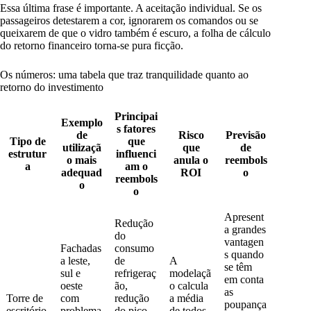
Essa última frase é importante. A aceitação individual. Se os
passageiros detestarem a cor, ignorarem os comandos ou se
queixarem de que o vidro também é escuro, a folha de cálculo
do retorno financeiro torna-se pura ficção.
Os números: uma tabela que traz tranquilidade quanto ao
retorno do investimento
Principai
Exemplo
s fatores
de
Risco
Previsão
Tipo de
que
utilizaçã
que
de
estrutur
influenci
o mais
anula o
reembols
a
am o
adequad
ROI
o
reembols
o
o
Apresent
Redução
a grandes
do
vantagen
Fachadas
consumo
s quando
a leste,
de
A
se têm
sul e
refrigeraç
modelaçã
em conta
oeste
ão,
o calcula
as
Torre de
com
redução
a média
poupança
escritório
problema
do pico
de todos