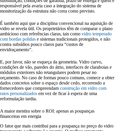
substituição, condições de garantia, prazo de entrega e quem é
responsável pela avaria caso a integração do sistema de
monitorização da estrutura não corra como previsto.
É também aqui que a disciplina convencional na aquisição de
vidro se revela útil. Os proprietários têm de comparar o plano
ambicioso com referências claras, tais como
vidro temperado
com bordas polidas
e sistemas tradicionais protegidos, e não
contra subsídios pouco claros para “custos de
envidraçamento”.
E, por favor, não se esqueça da geometria. Vidro curvo,
condições de vão, paredes do átrio, interfaces de claraboias e
módulos exteriores não retangulares podem pesar no
orçamento. No caso de formas pouco comuns, comece a obter
dados concretos sobre o espaço desde cedo, recorrendo a
fornecedores que compreendam
construção em vidro com
raios personalizados
em vez de ficar à espera de uma
reformulação tardia.
A maior mentira sobre o ROI: apenas as poupanças
financeiras em energia
O fator que mais contribui para a poupança no preço do vidro