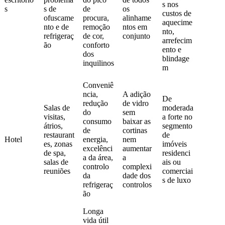
s nos
s
s de
de
os
custos de
ofuscame
procura,
alinhame
aquecime
nto e de
remoção
ntos em
nto,
refrigeraç
de cor,
conjunto
arrefecim
ão
conforto
ento e
dos
blindage
inquilinos
m
Conveniê
ncia,
A adição
De
redução
de vidro
Salas de
moderada
do
sem
visitas,
a forte no
consumo
baixar as
átrios,
segmento
de
cortinas
restaurant
de
Hotel
energia,
nem
es, zonas
imóveis
excelênci
aumentar
de spa,
residenci
a da área,
a
salas de
ais ou
controlo
complexi
reuniões
comerciai
da
dade dos
s de luxo
refrigeraç
controlos
ão
Longa
vida útil