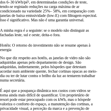
dos 6–30 kWh/pé², em determinadas condições de teste,
tendo-se registado reduções na carga máxima de ar
condicionado na variedade 25%– 58%, em comparação com
janelas de baixa emissividade (low-E) com filtragem espectral.
Isso é significativo. Mas não é uma garantia universal.
A minha regra é a seguinte: se o modelo não distinguir as
fachadas leste, sul e oeste, deita-o fora.
Hotéis: O retorno do investimento não se resume apenas à
energia
No que diz respeito aos hotéis, as janelas de vidro não são
adquiridas apenas pelo departamento de design. São
adquiridas, indiretamente, pelos hóspedes que detestam
acordar num ambiente quente, fechar cortinas opacas ao meio-
dia ou ter de lutar contra o brilho da luz ao tentarem trabalhar
numa secretária.
É aqui que a poupança dinâmica nos custos com vidros se
torna ainda mais difícil de quantificar. Um proprietário de
resort pode estar preocupado com os kWh, mas o hóspede
valoriza o conforto do espaço, a manutenção das cortinas, a
privacidade visual, a perceção da marca e a prevenção de