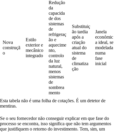
Redução
da
capacida
de dos
sistemas
Substituiç
de
ão tardia
Janela
refrigeraç
após a
económic
Estilo
ão e
Nova
criação
a ideal, se
exterior e
aquecime
construçã
atual do
modelada
mecânico
nto,
o
sistema
numa
integrado
controlo
de
fase
da luz
climatiza
inicial
natural,
ção
menos
sistemas
de
sombrea
mento
Esta tabela não é uma folha de cotações. É um detetor de
mentiras.
Se o seu fornecedor não conseguir explicar em que fase do
processo se encontra, isso significa que não tem argumentos
que justifiquem o retorno do investimento. Tem, sim, um