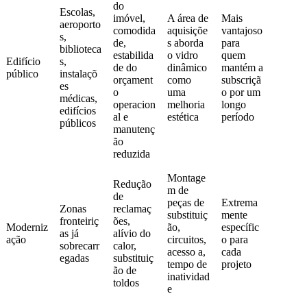
do
Escolas,
imóvel,
A área de
Mais
aeroporto
comodida
aquisiçõe
vantajoso
s,
de,
s aborda
para
biblioteca
estabilida
o vidro
quem
Edifício
s,
de do
dinâmico
mantém a
público
instalaçõ
orçament
como
subscriçã
es
o
uma
o por um
médicas,
operacion
melhoria
longo
edifícios
al e
estética
período
públicos
manutenç
ão
reduzida
Montage
Redução
m de
de
peças de
Extrema
Zonas
reclamaç
substituiç
mente
fronteiriç
ões,
Moderniz
ão,
específic
as já
alívio do
ação
circuitos,
o para
sobrecarr
calor,
acesso a,
cada
egadas
substituiç
tempo de
projeto
ão de
inatividad
toldos
e