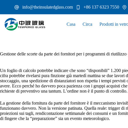
Salta
info@theinsulatedglass.com
+86 137 6323 7550
al
contenuto
Casa
Circa
Prodotti in vetr
Gestione delle scorte da parte dei fornitori per i programmi di riutilizzo
Un foglio di calcolo potrebbe indicare che sono “disponibili” 1.200 pi
cifra potrebbe rivelarsi pura finzione già martedì mattina se due lavori d
stoccaggio, una spedizione di distanziatori non rispetta i tempi previsti
avere. Ecco perché ho davvero poca pazienza con i gruppi acquisti che t
richieste di preventivo una tantum. L’ordine non è il punto di controllo. 
La gestione della fornitura da parte del fornitore è il meccanismo invisi
funzionano davvero. Non la versione patinata. Quella reale: trigger di ri
proiezioni sui tagli, rendicontazione settimanale dei consumi e un forn
di fingere che la “preparazione” sia un evento meteorologico.