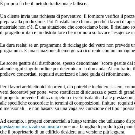
È proprio lì che il metodo tradizionale fallisce.
Un cliente invia una richiesta di preventivo. Il fornitore verifica il prez
prepara alla produzione. Poi l’installatore chiama perché i lavori di ape
materiale non c’è. È una situazione che conosciamo bene. Il risultato son
di progetto irritati e un distributore che mormora sottovoce “esigenze in
La dura realtà: se un programma di riciclaggio del vetro non prevede un
programma. È una situazione di emergenza ricorrente con un'immagine
Le scorte gestite dal distributore, spesso denominate “scorte gestite dal 
attende ogni singolo ordine per determinare la domanda. Al contrario, il
prelievo concordati, requisiti autorizzati e linee guida di rifornimento.
Per i lavori architettonici ricorrenti, ciò potrebbe includere sistemi comu
vetri decorativi per porte, vetro stratificato di sicurezza o pezzi di gra
il progetto prevede l’utilizzo ripetuto di vetri isolanti ad alte prestazio
alle specifiche concordate in termini di composizioni, finiture, requisiti
dimensionali – e non basarsi su una vaga assicurazione del tipo “possi
Ad esempio, i progetti commerciali a lungo termine che utilizzano dispo
prestazioni realizzato su misura
come una famiglia di prodotti già piani
che il proprietario di un edificio desidera una versione più leggera.