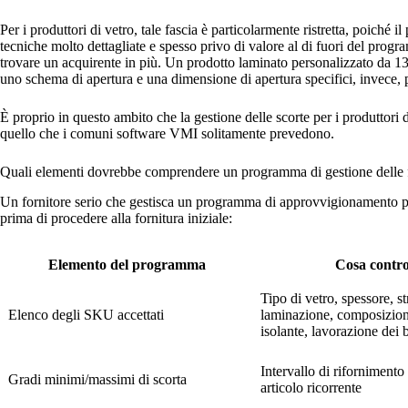
Per i produttori di vetro, tale fascia è particolarmente ristretta, poiché i
tecniche molto dettagliate e spesso privo di valore al di fuori del prog
trovare un acquirente in più. Un prodotto laminato personalizzato da 1
uno schema di apertura e una dimensione di apertura specifici, invece, 
È proprio in questo ambito che la gestione delle scorte per i produttori d
quello che i comuni software VMI solitamente prevedono.
Quali elementi dovrebbe comprendere un programma di gestione delle fo
Un fornitore serio che gestisca un programma di approvvigionamento pe
prima di procedere alla fornitura iniziale:
Elemento del programma
Cosa contro
Tipo di vetro, spessore, str
Elenco degli SKU accettati
laminazione, composizion
isolante, lavorazione dei 
Intervallo di rifornimento
Gradi minimi/massimi di scorta
articolo ricorrente