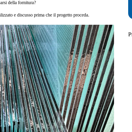
rsi della fornitura?
izzato e discusso prima che il progetto proceda.
P