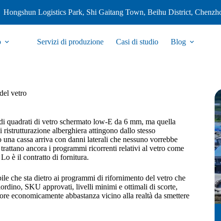
Hongshun Logistics Park, Shi Gaitang Town, Beihu District, Chenzh
o
Servizi di produzione
Casi di studio
Blog
 del vetro
edi quadrati di vetro schermato low-E da 6 mm, ma quella
i ristrutturazione alberghiera attingono dallo stesso
 o una cassa arriva con danni laterali che nessuno vorrebbe
rattano ancora i programmi ricorrenti relativi al vetro come
Lo è il contratto di fornitura.
bile che sta dietro ai programmi di rifornimento del vetro che
ordino, SKU approvati, livelli minimi e ottimali di scorte,
itore economicamente abbastanza vicino alla realtà da smettere