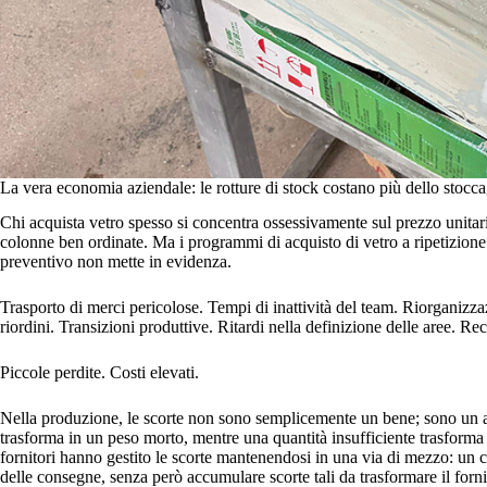
La vera economia aziendale: le rotture di stock costano più dello stocc
Chi acquista vetro spesso si concentra ossessivamente sul prezzo unitario
colonne ben ordinate. Ma i programmi di acquisto di vetro a ripetizione 
preventivo non mette in evidenza.
Trasporto di merci pericolose. Tempi di inattività del team. Riorganiz
riordini. Transizioni produttive. Ritardi nella definizione delle aree. Re
Piccole perdite. Costi elevati.
Nella produzione, le scorte non sono semplicemente un bene; sono un a
trasforma in un peso morto, mentre una quantità insufficiente trasforma 
fornitori hanno gestito le scorte mantenendosi in una via di mezzo: un co
delle consegne, senza però accumulare scorte tali da trasformare il forn