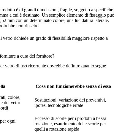
l prodotto è di grandi dimensioni, fragile, soggetto a specifiche
ramma a cui è destinato. Un semplice elemento di fissaggio può
3,52 mm con un determinato colore, una lucidatura laterale,
potrebbe non riuscirci.
i vetro richiede un grado di flessibilità maggiore rispetto a
rniture a cura del fornitore?
r vetro di uso ricorrente dovrebbe definire quanto segue
lla
Cosa non funzionerebbe senza di esso
ati, colore,
Sostituzioni, variazione dei preventivi,
e del vetro
ipotesi tecnologiche errate
bordi
Eccesso di scorte per i prodotti a bassa
 per ogni
rotazione, esaurimento delle scorte per
quelli a rotazione rapida