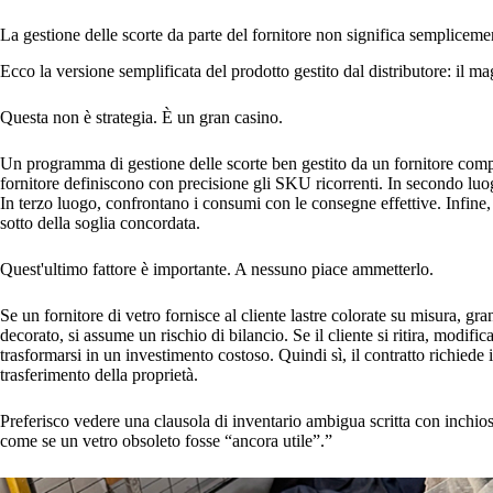
La gestione delle scorte da parte del fornitore non significa sempliceme
Ecco la versione semplificata del prodotto gestito dal distributore: il mag
Questa non è strategia. È un gran casino.
Un programma di gestione delle scorte ben gestito da un fornitore competen
fornitore definiscono con precisione gli SKU ricorrenti. In secondo luog
In terzo luogo, confrontano i consumi con le consegne effettive. Infin
sotto della soglia concordata.
Quest'ultimo fattore è importante. A nessuno piace ammetterlo.
Se un fornitore di vetro fornisce al cliente lastre colorate su misura, gr
decorato, si assume un rischio di bilancio. Se il cliente si ritira, modif
trasformarsi in un investimento costoso. Quindi sì, il contratto richied
trasferimento della proprietà.
Preferisco vedere una clausola di inventario ambigua scritta con inchios
come se un vetro obsoleto fosse “ancora utile”.”