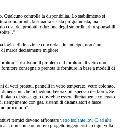
zo. Qualcuno controlla la disponibilità. Lo stabilimento si
rtura sono pronti, la squadra è stata programmata, ma il
o costi dei prodotti, riduzione degli straordinari, responsabili
solite”.”
a logica di dotazione concordata in anticipo, non è un
 di marca decisamente migliore.
fornitore”, risolvono il problema. Il fornitore di vetro non
 fornitore consegna o prenota le forniture in base a modelli di
ni di vetri protetti, pannelli in vetro temperato, vetro colorato,
ndi dimensioni che richiedono lavorazioni speciali dei bordi. Se
ni, il piano di stoccaggio dovrebbe essere direttamente collegato
 di riempimento con gas, sistemi di distanziatori e fasce
amo procurarlo”.”
sitivi termici devono affrontare
vetro isolante low-E ad alte
ficata, non come un nuovo progetto ingegneristico ogni volta