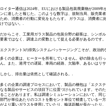
ロイター通信は2024年、EUにおける製品包装廃棄物が2009年か
ンに達したと報じた。このような数字は、規制当局、販売業者
ため、消費者の行動に変化をもたらす。 ガラスは、消費者に
けではない。.
だからこそ、工業用ガラス製品の包装分野の顧客は、シンボル
要素ではなく、調達上の変数として捉える必要があるのです。
エクステント3の排気システムパッケージングこそが、政治的
多くの企業は、ヒーターを所有していません。砂の除去も行っ
ん。また、港湾での遅延、車両の経路、欠陥率、あるいはリサ
しかし、排出量は依然として確認される。.
多くの企業の調達プロセスにおいて、製品の梱包は「エクステ
なる製品やサービスの項目下に位置づけられています。そのた
ることがあります。私は調達シミュレーションにおいて、同じ
部門が単位あたりのコストを数セント単位で精査している一方
がより重いガラスを使用していたり、輸送距離が長かったり、