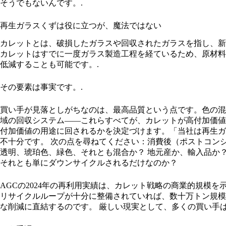
そうでもないんです。.
再生ガラスくずは役に立つが、魔法ではない
カレットとは、破損したガラスや回収されたガラスを指し、新
カレットはすでに一度ガラス製造工程を経ているため、原材料
低減することも可能です。.
その要素は事実です。.
買い手が見落としがちなのは、最高品質という点です。色の混
域の回収システム――これらすべてが、カレットが高付加価値
付加価値の用途に回されるかを決定づけます。「当社は再生ガ
不十分です。 次の点を尋ねてください：消費後（ポストコン
透明、琥珀色、緑色、それとも混合か？ 地元産か、輸入品か
それとも単にダウンサイクルされるだけなのか？
AGCの2024年の再利用実績は、カレット戦略の商業的規模
リサイクルループが十分に整備されていれば、数十万トン規模
な削減に直結するのです。 厳しい現実として、多くの買い手