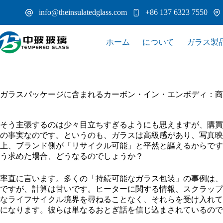
コ
info@theinsulatedglass.com
+86 137 6323 7550
ン
テ
ン
ホーム
について
ガラス製
ツ
へ
ス
キ
ッ
ガラスパッケージに含まれるカーボン・イン・エンボディ：商
プ
そう主張するのは少々目立ちすぎるようにも思えますが、購買
の事実なのです。というのも、ガラスは高級感があり、写真映
上、ブランド側が「リサイクル可能」と平然と謳えるからです
う求めた場合、どうなるのでしょうか？
率直に言います。多くの「持続可能なガラス包装」の事例は、
ですが、計算は甘いです。ヒーターに関する情報、スクラップ
なライフサイクル境界を尋ねることなく、それらを受け入れて
になります。彼らは単なるおとぎ話を信じ込まされているので