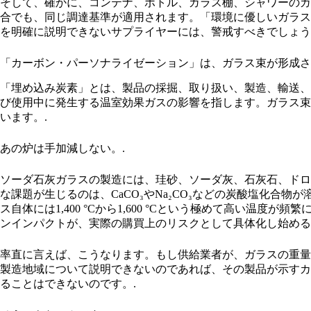
そして、確かに、コンテナ、ボトル、ガラス棚、シャワーのガ
合でも、同じ調達基準が適用されます。「環境に優しいガラス
を明確に説明できないサプライヤーには、警戒すべきでしょう
「カーボン・パーソナライゼーション」は、ガラス束が形成さ
「埋め込み炭素」とは、製品の採掘、取り扱い、製造、輸送、
び使用中に発生する温室効果ガスの影響を指します。ガラス束
います。.
あの炉は手加減しない。.
ソーダ石灰ガラスの製造には、珪砂、ソーダ灰、石灰石、ドロ
な課題が生じるのは、CaCO₃やNa₂CO₃などの炭酸塩化合
ス自体には1,400 °Cから1,600 °Cという極めて高い温
ンインパクトが、実際の購買上のリスクとして具体化し始める
率直に言えば、こうなります。もし供給業者が、ガラスの重量
製造地域について説明できないのであれば、その製品が示すカ
ることはできないのです。.