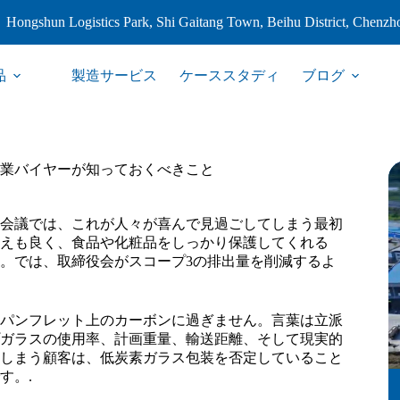
Hongshun Logistics Park, Shi Gaitang Town, Beihu District, Chenzh
品
製造サービス
ケーススタディ
ブログ
業バイヤーが知っておくべきこと
会議では、これが人々が喜んで見過ごしてしまう最初
えも良く、食品や化粧品をしっかり保護してくれる
。では、取締役会がスコープ3の排出量を削減するよ
パンフレット上のカーボンに過ぎません。言葉は立派
ガラスの使用率、計画重量、輸送距離、そして現実的
しまう顧客は、低炭素ガラス包装を否定していること
す。.