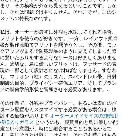
まり、その模様が外から見えるということです。しか
し、それは問題ではありません。それこそが、このシ
ステムの特長なのです。.
私は、オーナーが最初に外観を承認してくれる場合、
フリットを使うのが好きです。 一方、レイアウト担当
者が製作段階でフリットを隠そうとし、その後、モッ
クアップがまるで防犯製品のように見えてしまった際
に驚いたふりをするようなケースは好ましくありませ
ん。適切な、鳥に優しいフリットは、ファサードの表
現の一部として設計されなければなりません。すなわ
ち、マリオン（柱）のリズム、スパンドレル帯、日射
制御の目的、プライバシー確保エリア、そしてブラン
ドの幾何学的形状と調和させる必要があります。.
その作業で、外観やプライバシー、あるいは表面のパ
ターン配置をカスタマイズする必要がある場合は、検
討する価値があります
オーダーメイドサイズの卸売用
模様入りガラス
というのも、観賞目的と鳥に優しい配
慮という意図が、時には融合することもあるからで
す。常にそうとは限りませんが、それでも時にはある