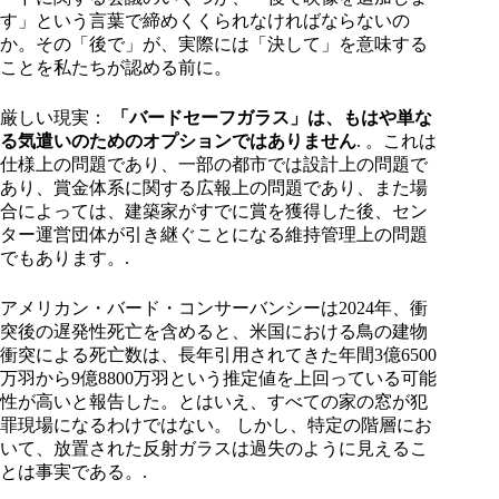
す」という言葉で締めくくられなければならないの
か。その「後で」が、実際には「決して」を意味する
ことを私たちが認める前に。
厳しい現実：
「バードセーフガラス」は、もはや単な
る気遣いのためのオプションではありません
. 。これは
仕様上の問題であり、一部の都市では設計上の問題で
あり、賞金体系に関する広報上の問題であり、また場
合によっては、建築家がすでに賞を獲得した後、セン
ター運営団体が引き継ぐことになる維持管理上の問題
でもあります。.
アメリカン・バード・コンサーバンシーは2024年、衝
突後の遅発性死亡を含めると、米国における鳥の建物
衝突による死亡数は、長年引用されてきた年間3億6500
万羽から9億8800万羽という推定値を上回っている可能
性が高いと報告した。とはいえ、すべての家の窓が犯
罪現場になるわけではない。 しかし、特定の階層にお
いて、放置された反射ガラスは過失のように見えるこ
とは事実である。.