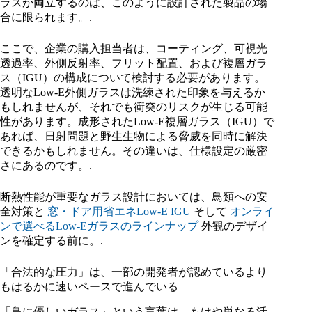
ラスが両立するのは、このように設計された製品の場
合に限られます。.
ここで、企業の購入担当者は、コーティング、可視光
透過率、外側反射率、フリット配置、および複層ガラ
ス（IGU）の構成について検討する必要があります。
透明なLow-E外側ガラスは洗練された印象を与えるか
もしれませんが、それでも衝突のリスクが生じる可能
性があります。成形されたLow-E複層ガラス（IGU）で
あれば、日射問題と野生生物による脅威を同時に解決
できるかもしれません。その違いは、仕様設定の厳密
さにあるのです。.
断熱性能が重要なガラス設計においては、鳥類への安
全対策と
窓・ドア用省エネLow-E IGU
そして
オンライ
ンで選べるLow-Eガラスのラインナップ
外観のデザイ
ンを確定する前に。.
「合法的な圧力」は、一部の開発者が認めているより
もはるかに速いペースで進んでいる
「鳥に優しいガラス」という言葉は、もはや単なる活