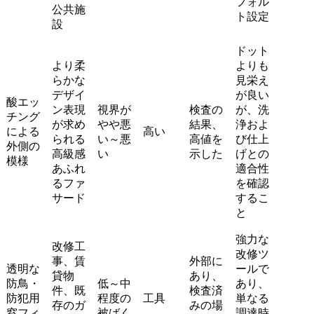
フォル
公共施
ト設定
設
ドット
より柔
よりも
らかな
見栄え
デザイ
が良い
酸エッ
ン表現
視界が
検査の
が、洗
チング
が求め
やや悪
結果、
浄およ
による
高い
られる
い～悪
高値を
び仕上
外側の
高級感
い
示した
げとの
模様
あふれ
適合性
るファ
を確認
サード
するこ
と
強力な
改修工
改修ツ
事、賃
外部に
透明な
ールで
貸物
あり、
防鳥・
低～中
あり、
件、既
検査済
防犯用
程度の
工具
単なる
存のガ
みの場
窓フィ
被ばく
調達時