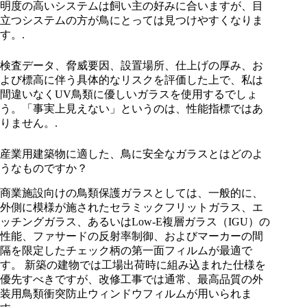
明度の高いシステムは飼い主の好みに合いますが、目
立つシステムの方が鳥にとっては見つけやすくなりま
す。.
検査データ、脅威要因、設置場所、仕上げの厚み、お
よび標高に伴う具体的なリスクを評価した上で、私は
間違いなくUV鳥類に優しいガラスを使用するでしょ
う。「事実上見えない」というのは、性能指標ではあ
りません。.
産業用建築物に適した、鳥に安全なガラスとはどのよ
うなものですか？
商業施設向けの鳥類保護ガラスとしては、一般的に、
外側に模様が施されたセラミックフリットガラス、エ
ッチングガラス、あるいはLow-E複層ガラス（IGU）の
性能、ファサードの反射率制御、およびマーカーの間
隔を限定したチェック柄の第一面フィルムが最適で
す。 新築の建物では工場出荷時に組み込まれた仕様を
優先すべきですが、改修工事では通常、最高品質の外
装用鳥類衝突防止ウィンドウフィルムが用いられま