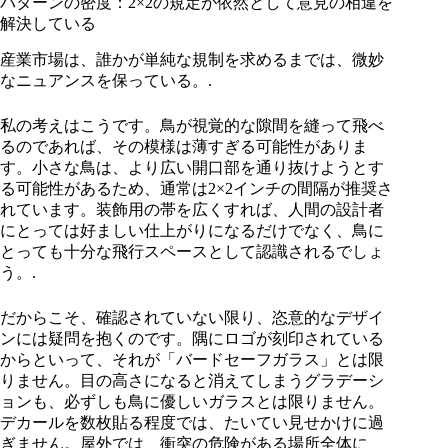
パターンの密度：2×2の規定が依然として意見の相違を
解決している
産業市場は、誰かが単純な規制を求めるまでは、微妙
なニュアンスを保っている。.
私の考えはこうです。鳥が視覚的な隙間を縫って飛べ
るのであれば、その模様は薄すぎる可能性がありま
す。小さな鳥は、より広い開口部を通り抜けようとす
る可能性があるため、通常は2×2インチの間隔が推奨さ
れています。装飾用の帯を広くすれば、人間の設計者
にとっては好ましい仕上がりになるだけでなく、鳥に
とっても十分な飛行スペースとして認識されるでしょ
う。.
だからこそ、確認されていない限り、恣意的なデザイ
ンには疑問を抱くのです。隅にロゴが刻印されている
からといって、それが「バードセーフガラス」とは限
りません。目の高さになると消えてしまうグラデーシ
ョンも、必ずしも鳥に優しいガラスとは限りません。
デカールを数枚貼る程度では、たいてい見せかけに過
ぎません。屋外では、衝突の危険がある場所全体に、