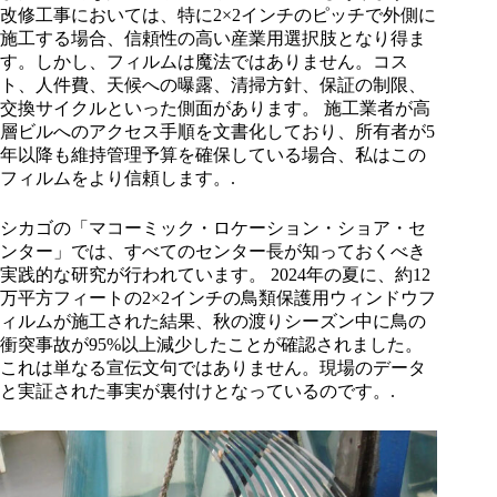
改修工事においては、特に2×2インチのピッチで外側に
施工する場合、信頼性の高い産業用選択肢となり得ま
す。しかし、フィルムは魔法ではありません。コス
ト、人件費、天候への曝露、清掃方針、保証の制限、
交換サイクルといった側面があります。 施工業者が高
層ビルへのアクセス手順を文書化しており、所有者が5
年以降も維持管理予算を確保している場合、私はこの
フィルムをより信頼します。.
シカゴの「マコーミック・ロケーション・ショア・セ
ンター」では、すべてのセンター長が知っておくべき
実践的な研究が行われています。 2024年の夏に、約12
万平方フィートの2×2インチの鳥類保護用ウィンドウフ
ィルムが施工された結果、秋の渡りシーズン中に鳥の
衝突事故が95%以上減少したことが確認されました。
これは単なる宣伝文句ではありません。現場のデータ
と実証された事実が裏付けとなっているのです。.