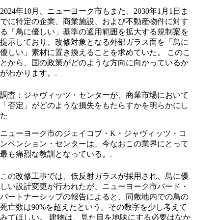
2024年10月、ニューヨーク市もまた、2030年1月1日ま
でに特定の企業、商業施設、および不動産物件に対す
る「鳥に優しい」基準の適用範囲を拡大する規制案を
提示しており、改修対象となる外部ガラス面を「鳥に
優しい」素材に置き換えることを求めていた。 このこ
とから、国の政策がどのような方向に向かっているか
がわかります。.
調査：ジャヴィッツ・センターが、商業市場において
「否定」がどのような損失をもたらすかを明らかにし
た
ニューヨーク市のジェイコブ・K・ジャヴィッツ・コ
ンベンション・センターは、今なおこの業界にとって
最も痛烈な教訓となっている。.
この改修工事では、低反射ガラスが採用され、鳥に優
しい設計変更が行われたが、ニューヨーク市バード・
パートナーシップの報告によると、同敷地内での鳥の
死亡数は90%を超えたという。その数字を少し考えて
みてほしい。 建物は、見た目を地味にする必要はなか