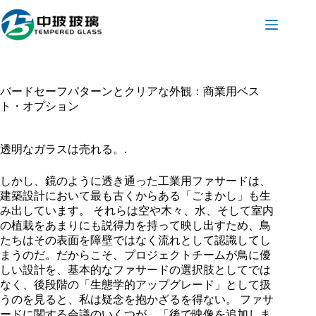
コ
ン
テ
ン
ツ
へ
バードセーフパターンとクリアな外観：商業用ベス
ス
ト・オプション
キ
ッ
プ
透明なガラスは売れる。.
しかし、鏡のように透き通った工業用ファサードは、
建築設計において最も古くからある「ごまかし」も生
み出しています。 それらは空や木々、水、そして室内
の植栽をあまりにも説得力を持って映し出すため、鳥
たちはその表面を障壁ではなく流れとして認識してし
まうのだ。だからこそ、プロジェクトチームが鳥に優
しい設計を、基本的なファサードの選択肢としてでは
なく、後段階の「生態学的アップグレード」として扱
うのを見ると、私は疑念を抱かざるを得ない。 ファサ
ードに関する会議のいくつが、「後で映像を追加しま