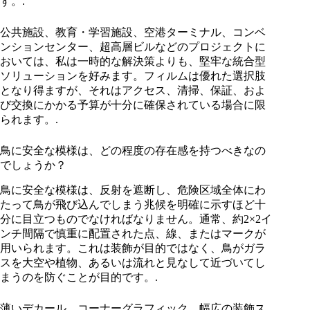
す。.
公共施設、教育・学習施設、空港ターミナル、コンベ
ンションセンター、超高層ビルなどのプロジェクトに
おいては、私は一時的な解決策よりも、堅牢な統合型
ソリューションを好みます。フィルムは優れた選択肢
となり得ますが、それはアクセス、清掃、保証、およ
び交換にかかる予算が十分に確保されている場合に限
られます。.
鳥に安全な模様は、どの程度の存在感を持つべきなの
でしょうか？
鳥に安全な模様は、反射を遮断し、危険区域全体にわ
たって鳥が飛び込んでしまう兆候を明確に示すほど十
分に目立つものでなければなりません。通常、約2×2イ
ンチ間隔で慎重に配置された点、線、またはマークが
用いられます。これは装飾が目的ではなく、鳥がガラ
スを大空や植物、あるいは流れと見なして近づいてし
まうのを防ぐことが目的です。.
薄いデカール、コーナーグラフィック、幅広の装飾ス