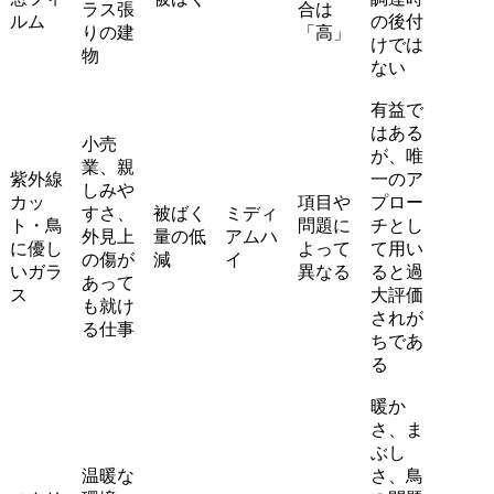
ラス張
合は
ルム
の後付
りの建
「高」
けでは
物
ない
有益で
はある
小売
が、唯
業、親
紫外線
一のア
しみや
カッ
項目や
プロー
すさ、
被ばく
ミディ
ト・鳥
問題に
チとし
外見上
量の低
アムハ
に優し
よって
て用い
の傷が
減
イ
いガラ
異なる
ると過
あって
ス
大評価
も就け
されが
る仕事
ちであ
る
暖か
さ、ま
ぶし
温暖な
さ、鳥