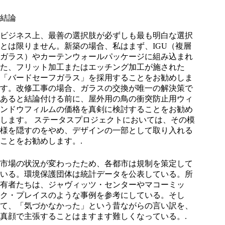
結論
ビジネス上、最善の選択肢が必ずしも最も明白な選択
とは限りません。新築の場合、私はまず、IGU（複層
ガラス）やカーテンウォールパッケージに組み込まれ
た、フリット加工またはエッチング加工が施された
「バードセーフガラス」を採用することをお勧めしま
す。改修工事の場合、ガラスの交換が唯一の解決策で
あると結論付ける前に、屋外用の鳥の衝突防止用ウィ
ンドウフィルムの価格を真剣に検討することをお勧め
します。 ステータスプロジェクトにおいては、その模
様を隠すのをやめ、デザインの一部として取り入れる
ことをお勧めします。.
市場の状況が変わったため、各都市は規制を策定して
いる。環境保護団体は統計データを公表している。所
有者たちは、ジャヴィッツ・センターやマコーミッ
ク・プレイスのような事例を参考にしている。そし
て、「気づかなかった」という昔ながらの言い訳を、
真顔で主張することはますます難しくなっている。.