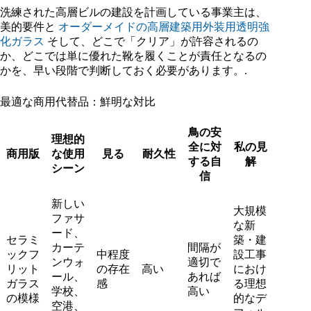
洗練された高層ビルの建設を計画している事業主は、
美的要件と
オーダーメイドの高層建築用外装用透明強
化ガラス
そして、どこで「クリア」が許容されるの
か、どこでは単に優れた靴を履くことが責任となるの
かを、早い段階で判断しておく必要があります。.
最適な商用代替品：鮮明な対比
鳥の安
理想的
全に対
私の見
商用版
な使用
見る
耐久性
する自
解
シーン
信
新しい
大規模
ファサ
な新
ード、
セラミ
築・建
カーテ
間隔が
ックフ
中程度
設工事
ンウォ
適切で
リット
の存在
高い
におけ
ール、
あれば
ガラス
感
る理想
学校、
高い
の模様
的なデ
空港、