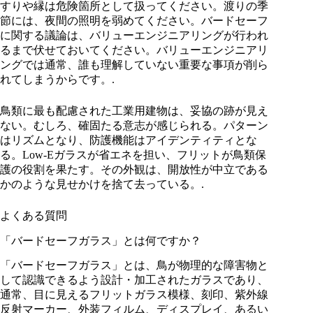
すりや縁は危険箇所として扱ってください。渡りの季
節には、夜間の照明を弱めてください。バードセーフ
に関する議論は、バリューエンジニアリングが行われ
るまで伏せておいてください。バリューエンジニアリ
ングでは通常、誰も理解していない重要な事項が削ら
れてしまうからです。.
鳥類に最も配慮された工業用建物は、妥協の跡が見え
ない。むしろ、確固たる意志が感じられる。パターン
はリズムとなり、防護機能はアイデンティティとな
る。Low-Eガラスが省エネを担い、フリットが鳥類保
護の役割を果たす。その外観は、開放性が中立である
かのような見せかけを捨て去っている。.
よくある質問
「バードセーフガラス」とは何ですか？
「バードセーフガラス」とは、鳥が物理的な障害物と
して認識できるよう設計・加工されたガラスであり、
通常、目に見えるフリットガラス模様、刻印、紫外線
反射マーカー、外装フィルム、ディスプレイ、あるい