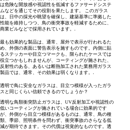
は危険な開放感や視認性を低減するファサードシステ
ムなどを通じてその役割を果たします。 このガラス
は、日中の採光や眺望を確保し、建築基準に準拠した
性能を維持しつつ、鳥の衝突事故を軽減するために、
商業ビルなどで採用されています。.
最も効果的な製品は、通常、屋外で表示が行われるた
め、外側の表面に警告表示を施すものです。内側に貼
るステッカーや目立つマークも、限られたケースでは
役立つかもしれませんが、コーティングが施された、
反射性のある、あるいは断熱加工された業務用ガラス
製品では、通常、その効果は弱くなります。.
透明で鳥に安全なガラスは、目立つ模様が入ったガラ
スと同じくらい信頼できるのでしょうか？
透明な鳥類衝突防止ガラスは、UV反射加工や視認性の
低いコーティングが施されている場合に効果的です
が、外側から目立つ模様があるものは、通常、鳥の種
類、季節、照明条件を問わず、衝突事故のさらなる低
減が期待できます。その代償は視覚的なものです。透