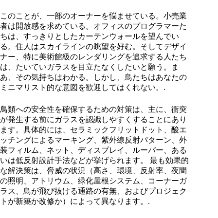
このことが、一部のオーナーを悩ませている。小売業
者は開放感を求めている。オフィスのプログラマーた
ちは、すっきりとしたカーテンウォールを望んでい
る。住人はスカイラインの眺望を好む。そしてデザイ
ナー、特に美術館級のレンダリングを追求する人たち
は、たいていガラスを目立たなくしたいと願う。ま
あ、その気持ちはわかる。しかし、鳥たちはあなたの
ミニマリスト的な意図を歓迎してはくれない。.
鳥類への安全性を確保するための対策は、主に、衝突
が発生する前にガラスを認識しやすくすることにあり
ます。具体的には、セラミックフリットドット、酸エ
ッチングによるマーキング、紫外線反射パターン、外
装フィルム、ネット、ディスプレイ、ルーバー、ある
いは低反射設計手法などが挙げられます。 最も効果的
な解決策は、脅威の状況（高さ、環境、反射率、夜間
の照明、アトリウム、緑化屋根システム、コーナーガ
ラス、鳥が飛び抜ける通路の有無、およびプロジェク
トが新築か改修か）によって異なります。.