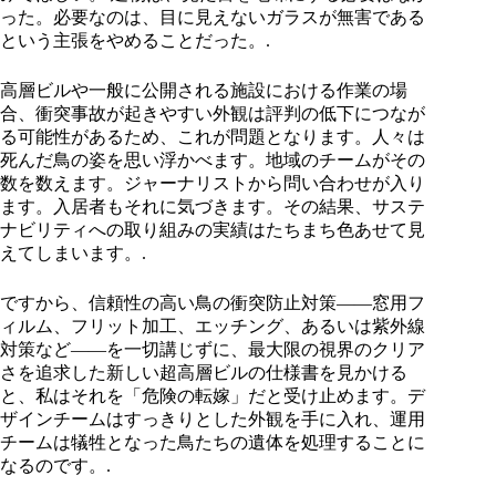
った。必要なのは、目に見えないガラスが無害である
という主張をやめることだった。.
高層ビルや一般に公開される施設における作業の場
合、衝突事故が起きやすい外観は評判の低下につなが
る可能性があるため、これが問題となります。人々は
死んだ鳥の姿を思い浮かべます。地域のチームがその
数を数えます。ジャーナリストから問い合わせが入り
ます。入居者もそれに気づきます。その結果、サステ
ナビリティへの取り組みの実績はたちまち色あせて見
えてしまいます。.
ですから、信頼性の高い鳥の衝突防止対策――窓用フ
ィルム、フリット加工、エッチング、あるいは紫外線
対策など――を一切講じずに、最大限の視界のクリア
さを追求した新しい超高層ビルの仕様書を見かける
と、私はそれを「危険の転嫁」だと受け止めます。デ
ザインチームはすっきりとした外観を手に入れ、運用
チームは犠牲となった鳥たちの遺体を処理することに
なるのです。.