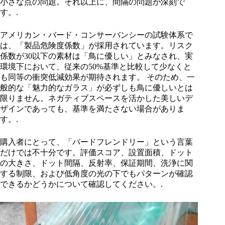
小さな点の問題。それ以上に、間隔の問題が深刻で
す。.
アメリカン・バード・コンサーバンシーの試験体系で
は、「製品危険度係数」が採用されています。リスク
係数が30以下の素材は「鳥に優しい」とみなされ、実
環境下において、従来の50%基準と比較して少なくと
も同等の衝突低減効果が期待されます。 そのため、一
般的な「魅力的なガラス」が必ずしも鳥に優しいとは
限りません。ネガティブスペースを活かした美しいデ
ザインであっても、基準を満たさない場合がありま
す。.
購入者にとって、「バードフレンドリー」という言葉
だけでは不十分です。評価スコア、設置面積、ドット
の大きさ、ドット間隔、反射率、保証期間、洗浄に関
する制限、および低角度の光の下でもパターンが確認
できるかどうかについて確認してください。.