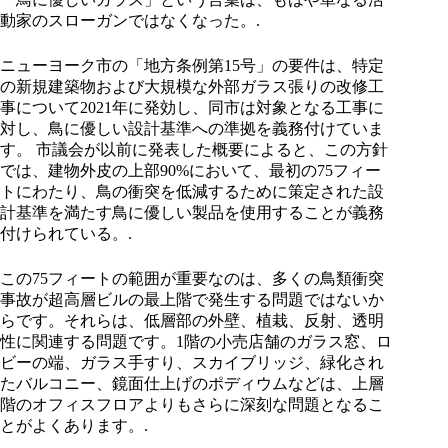
動家のスローガンではなくなった。.
ニューヨーク市の「地方条例第15号」の要件は、特定
の新規建築物および大規模な外部ガラス張りの改修工
事について2021年に発効し、同市は対象となる工事に
対し、鳥に優しい設計基準への準拠を義務付けていま
す。 市議会が以前に発表した概要によると、この方針
では、建物外皮の上部90%において、最初の75フィー
トにわたり、鳥の衝突を低減するために策定された設
計基準を満たす鳥に優しい製品を使用することが義務
付けられている。.
この75フィートの範囲が重要なのは、多くの鳥類衝突
事故が超高層ビルの最上階で発生する問題ではないか
らです。それらは、低層部の外壁、植栽、反射、透明
性に関連する問題です。1階の小売店舗のガラス窓、ロ
ビーの端、ガラス手すり、スカイブリッジ、緑化され
たバルコニー、鏡面仕上げのポディウムなどは、上層
階のオフィスフロアよりもさらに深刻な問題となるこ
とがよくあります。.