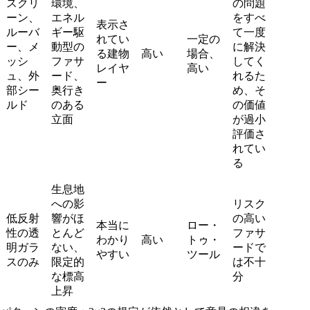
スクリ
環境、
の問題
ーン、
エネル
をすべ
表示さ
ルーバ
ギー駆
て一度
れてい
一定の
ー、メ
動型の
に解決
る建物
高い
場合、
ッシ
ファサ
してく
レイヤ
高い
ュ、外
ード、
れるた
ー
部シー
奥行き
め、そ
ルド
のある
の価値
立面
が過小
評価さ
れてい
る
生息地
への影
リスク
低反射
響がほ
の高い
本当に
ロー・
性の透
とんど
ファサ
わかり
高い
トゥ・
明ガラ
ない、
ードで
やすい
ツール
スのみ
限定的
は不十
な標高
分
上昇