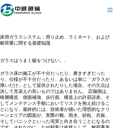
コ
ン
テ
ン
ツ
へ
床用ガラスシステム：滑り止め、ラミネート、および
ス
耐荷重に関する基礎知識
キ
ッ
プ
ガラスはうまく嘘をつけない。.
ガラス床の施工が不十分だったり、磨きすぎだった
り、仕様が不十分だったり、あるいは単に「ガラスが
厚いだけ」として提供されたりした場合、その欠点は
決して見栄えの良いものではありません。 店舗側は、
積層構造、側面補強、歩行面、構造上の許容誤差、そ
してメンテナンス手順においてリスクを抱え続けるこ
とになり、最終的には、技術者が描いた理想的なクリ
ーンエリアの図面が、実際の靴、雨水、砂粒、共振、
そしてパニックといった現実と向き合うことになるの
です。それなのに、なぜ顧客は依然として、耐荷重表