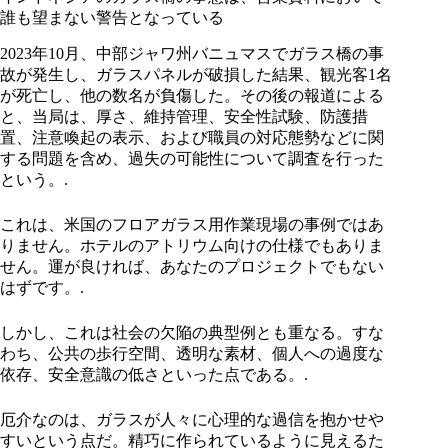
誰も望まない警告となっている
2023年10月、中部ジャワ州バニュマスでガラス橋の事
故が発生し、ガラスパネルが破損した結果、観光客1名
が死亡し、他の数名が負傷した。その後の報道による
と、当局は、厚さ、維持管理、安全性試験、防護措
置、注意喚起の表示、および職員の対応態勢などに関
する問題を含め、過失の可能性について調査を行った
という。.
これは、米国のフロアガラス用作業現場の事例ではあ
りません。ホテルのアトリウム向けの仕様でもありま
せん。運が良ければ、あなたのプロジェクトでもない
はずです。.
しかし、これは社会の欠陥の典型例とも重なる。すな
わち、公共の歩行空間、透明な素材、個人への過度な
依存、安全意識の低さといった点である。.
厄介なのは、ガラスが人々に心理的な過信を抱かせや
すいという点だ。精巧に作られているように見えるた