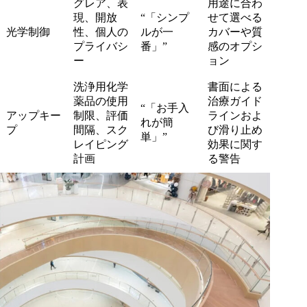
グレア、表
用途に合わ
現、開放
“「シンプ
せて選べる
光学制御
性、個人の
ルが一
カバーや質
プライバシ
番」”
感のオプシ
ー
ョン
洗浄用化学
書面による
薬品の使用
治療ガイド
“「お手入
アップキー
制限、評価
ラインおよ
れが簡
プ
間隔、スク
び滑り止め
単」”
レイピング
効果に関す
計画
る警告