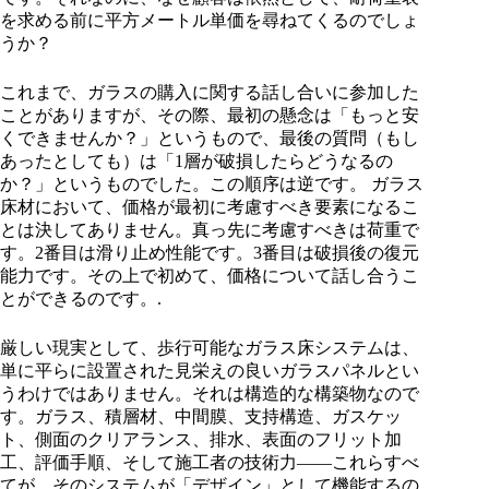
を求める前に平方メートル単価を尋ねてくるのでしょ
うか？
これまで、ガラスの購入に関する話し合いに参加した
ことがありますが、その際、最初の懸念は「もっと安
くできませんか？」というもので、最後の質問（もし
あったとしても）は「1層が破損したらどうなるの
か？」というものでした。この順序は逆です。 ガラス
床材において、価格が最初に考慮すべき要素になるこ
とは決してありません。真っ先に考慮すべきは荷重で
す。2番目は滑り止め性能です。3番目は破損後の復元
能力です。その上で初めて、価格について話し合うこ
とができるのです。.
厳しい現実として、歩行可能なガラス床システムは、
単に平らに設置された見栄えの良いガラスパネルとい
うわけではありません。それは構造的な構築物なので
す。ガラス、積層材、中間膜、支持構造、ガスケッ
ト、側面のクリアランス、排水、表面のフリット加
工、評価手順、そして施工者の技術力――これらすべ
てが、そのシステムが「デザイン」として機能するの