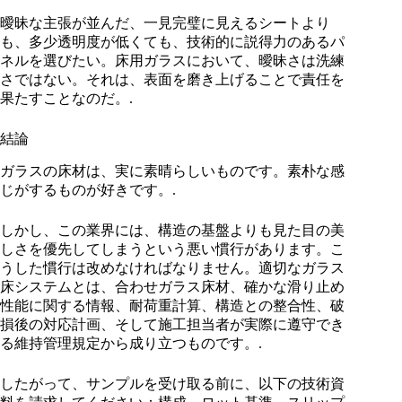
曖昧な主張が並んだ、一見完璧に見えるシートより
も、多少透明度が低くても、技術的に説得力のあるパ
ネルを選びたい。床用ガラスにおいて、曖昧さは洗練
さではない。それは、表面を磨き上げることで責任を
果たすことなのだ。.
結論
ガラスの床材は、実に素晴らしいものです。素朴な感
じがするものが好きです。.
しかし、この業界には、構造の基盤よりも見た目の美
しさを優先してしまうという悪い慣行があります。こ
うした慣行は改めなければなりません。適切なガラス
床システムとは、合わせガラス床材、確かな滑り止め
性能に関する情報、耐荷重計算、構造との整合性、破
損後の対応計画、そして施工担当者が実際に遵守でき
る維持管理規定から成り立つものです。.
したがって、サンプルを受け取る前に、以下の技術資