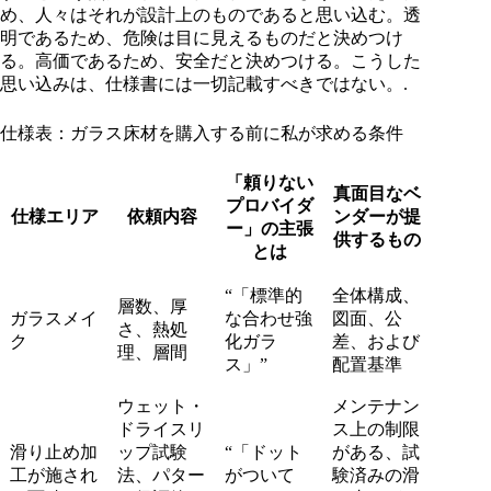
め、人々はそれが設計上のものであると思い込む。透
明であるため、危険は目に見えるものだと決めつけ
る。高価であるため、安全だと決めつける。こうした
思い込みは、仕様書には一切記載すべきではない。.
仕様表：ガラス床材を購入する前に私が求める条件
「頼りない
真面目なベ
プロバイダ
仕様エリア
依頼内容
ンダーが提
ー」の主張
供するもの
とは
“「標準的
全体構成、
層数、厚
ガラスメイ
な合わせ強
図面、公
さ、熱処
ク
化ガラ
差、および
理、層間
ス」”
配置基準
ウェット・
メンテナン
ドライスリ
ス上の制限
滑り止め加
ップ試験
“「ドット
がある、試
工が施され
法、パター
がついて
験済みの滑