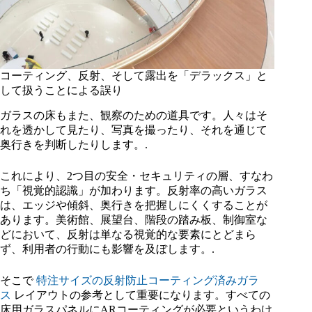
コーティング、反射、そして露出を「デラックス」と
して扱うことによる誤り
ガラスの床もまた、観察のための道具です。人々はそ
れを透かして見たり、写真を撮ったり、それを通じて
奥行きを判断したりします。.
これにより、2つ目の安全・セキュリティの層、すなわ
ち「視覚的認識」が加わります。反射率の高いガラス
は、エッジや傾斜、奥行きを把握しにくくすることが
あります。美術館、展望台、階段の踏み板、制御室な
どにおいて、反射は単なる視覚的な要素にとどまら
ず、利用者の行動にも影響を及ぼします。.
そこで
特注サイズの反射防止コーティング済みガラ
ス
レイアウトの参考として重要になります。すべての
床用ガラスパネルにARコーティングが必要というわけ