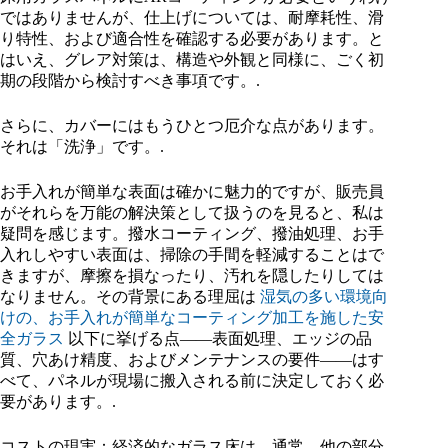
ではありませんが、仕上げについては、耐摩耗性、滑
り特性、および適合性を確認する必要があります。と
はいえ、グレア対策は、構造や外観と同様に、ごく初
期の段階から検討すべき事項です。.
さらに、カバーにはもうひとつ厄介な点があります。
それは「洗浄」です。.
お手入れが簡単な表面は確かに魅力的ですが、販売員
がそれらを万能の解決策として扱うのを見ると、私は
疑問を感じます。撥水コーティング、撥油処理、お手
入れしやすい表面は、掃除の手間を軽減することはで
きますが、摩擦を損なったり、汚れを隠したりしては
なりません。その背景にある理屈は
湿気の多い環境向
けの、お手入れが簡単なコーティング加工を施した安
全ガラス
以下に挙げる点――表面処理、エッジの品
質、穴あけ精度、およびメンテナンスの要件――はす
べて、パネルが現場に搬入される前に決定しておく必
要があります。.
コストの現実：経済的なガラス床は、通常、他の部分