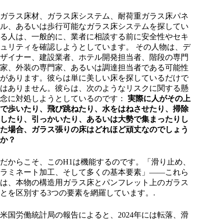
ガラス床材、ガラス床システム、耐荷重ガラス床パネ
ル、あるいは歩行可能なガラス床システムを探してい
る人は、一般的に、業者に相談する前に安全性やセキ
ュリティを確認しようとしています。 その人物は、デ
ザイナー、建設業者、ホテル開発担当者、階段の専門
家、外装の専門家、あるいは調達担当者である可能性
があります。彼らは単に美しい床を探しているだけで
はありません。彼らは、次のようなリスクに関する懸
念に対処しようとしているのです：
実際に人がその上
で歩いたり、飛び跳ねたり、水をはねさせたり、掃除
したり、引っかいたり、あるいは大勢で集まったりし
た場合、ガラス張りの床はどれほど頑丈なのでしょう
か？
だからこそ、このH1は機能するのです。「滑り止め、
ラミネート加工、そして多くの基本要素」――これら
は、本物の構造用ガラス床とパンフレット上のガラス
とを区別する3つの要素を網羅しています。.
米国労働統計局の報告によると、2024年には転落、滑