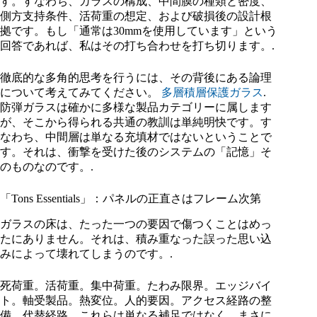
す。すなわち、ガラスの構成、中間膜の種類と密度、
側方支持条件、活荷重の想定、および破損後の設計根
拠です。もし「通常は30mmを使用しています」という
回答であれば、私はその打ち合わせを打ち切ります。.
徹底的な多角的思考を行うには、その背後にある論理
について考えてみてください。
多層積層保護ガラス
.
防弾ガラスは確かに多様な製品カテゴリーに属します
が、そこから得られる共通の教訓は単純明快です。す
なわち、中間層は単なる充填材ではないということで
す。それは、衝撃を受けた後のシステムの「記憶」そ
のものなのです。.
「Tons Essentials」：パネルの正直さはフレーム次第
ガラスの床は、たった一つの要因で傷つくことはめっ
たにありません。それは、積み重なった誤った思い込
みによって壊れてしまうのです。.
死荷重。活荷重。集中荷重。たわみ限界。エッジバイ
ト。軸受製品。熱変位。人的要因。アクセス経路の整
備。代替経路。これらは単なる補足ではなく、まさに