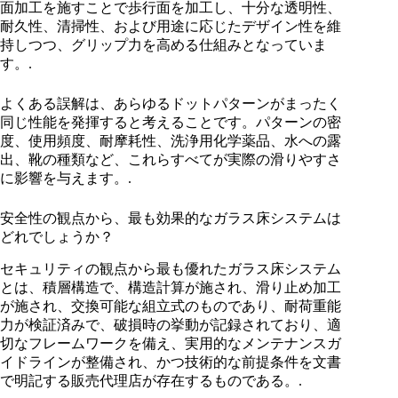
面加工を施すことで歩行面を加工し、十分な透明性、
耐久性、清掃性、および用途に応じたデザイン性を維
持しつつ、グリップ力を高める仕組みとなっていま
す。.
よくある誤解は、あらゆるドットパターンがまったく
同じ性能を発揮すると考えることです。パターンの密
度、使用頻度、耐摩耗性、洗浄用化学薬品、水への露
出、靴の種類など、これらすべてが実際の滑りやすさ
に影響を与えます。.
安全性の観点から、最も効果的なガラス床システムは
どれでしょうか？
セキュリティの観点から最も優れたガラス床システム
とは、積層構造で、構造計算が施され、滑り止め加工
が施され、交換可能な組立式のものであり、耐荷重能
力が検証済みで、破損時の挙動が記録されており、適
切なフレームワークを備え、実用的なメンテナンスガ
イドラインが整備され、かつ技術的な前提条件を文書
で明記する販売代理店が存在するものである。.