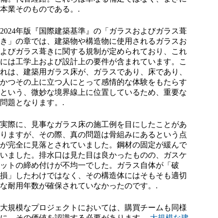
本業そのものである。.
2024年版『国際建築基準』の「ガラスおよびガラス葺
き」の章では、建築物や構造物に使用されるガラスお
よびガラス葺きに関する規制が定められており、これ
には工学上および設計上の要件が含まれています。こ
れは、建築用ガラス床が、ガラスであり、床であり、
かつその上に立つ人にとって感情的な体験をもたらす
という、微妙な境界線上に位置しているため、重要な
問題となります。.
実際に、見事なガラス床の施工例を目にしたことがあ
りますが、その際、真の問題は骨組みにあるという点
が完全に見落とされていました。鋼材の固定が緩んで
いました。排水口は見た目は良かったものの、ガスケ
ットの締め付けが不均一でした。ガラス自体が「破
損」したわけではなく、その構造体にはそもそも適切
な耐用年数が確保されていなかったのです。.
大規模なプロジェクトにおいては、購買チームも同様
に、その価値を認識する必要があります。
大規模な建