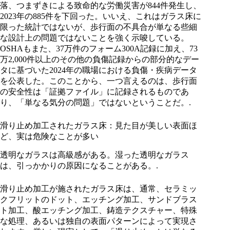
落、つまずきによる致命的な労働災害が844件発生し、
2023年の885件を下回った。いいえ、これはガラス床に
限った統計ではないが、歩行面の不具合が単なる些細
な設計上の問題ではないことを強く示唆している。
OSHAもまた、37万件のフォーム300A記録に加え、73
万2,000件以上のその他の負傷記録からの部分的なデー
タに基づいた2024年の職場における負傷・疾病データ
を公表した。このことから、一つ言えるのは、歩行面
の安全性は「証拠ファイル」に記録されるものであ
り、「単なる気分の問題」ではないということだ。.
滑り止め加工されたガラス床：見た目が美しい表面ほ
ど、実は危険なことが多い
透明なガラスは高級感がある。湿った透明なガラス
は、引っかかりの原因になることがある。.
滑り止め加工が施されたガラス床は、通常、セラミッ
クフリットのドット、エッチング加工、サンドブラス
ト加工、酸エッチング加工、鋳造テクスチャー、特殊
な処理、あるいは独自の表面パターンによって実現さ