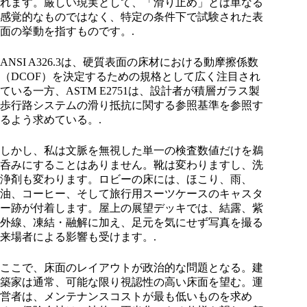
れます。厳しい現実として、「滑り止め」とは単なる
感覚的なものではなく、特定の条件下で試験された表
面の挙動を指すものです。.
ANSI A326.3は、硬質表面の床材における動摩擦係数
（DCOF）を決定するための規格として広く注目され
ている一方、ASTM E2751は、設計者が積層ガラス製
歩行路システムの滑り抵抗に関する参照基準を参照す
るよう求めている。.
しかし、私は文脈を無視した単一の検査数値だけを鵜
呑みにすることはありません。靴は変わりますし、洗
浄剤も変わります。ロビーの床には、ほこり、雨、
油、コーヒー、そして旅行用スーツケースのキャスタ
ー跡が付着します。屋上の展望デッキでは、結露、紫
外線、凍結・融解に加え、足元を気にせず写真を撮る
来場者による影響も受けます。.
ここで、床面のレイアウトが政治的な問題となる。建
築家は通常、可能な限り視認性の高い床面を望む。運
営者は、メンテナンスコストが最も低いものを求め