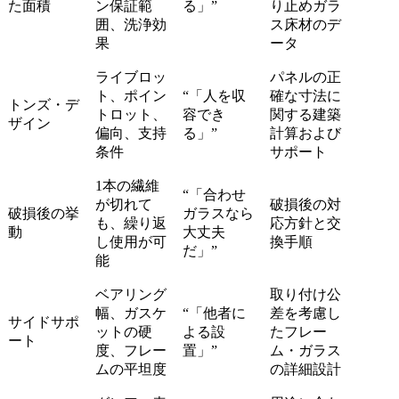
た面積
ン保証範
る」”
り止めガラ
囲、洗浄効
ス床材のデ
果
ータ
ライブロッ
パネルの正
ト、ポイン
“「人を収
確な寸法に
トンズ・デ
トロット、
容でき
関する建築
ザイン
偏向、支持
る」”
計算および
条件
サポート
1本の繊維
“「合わせ
が切れて
破損後の対
破損後の挙
ガラスなら
も、繰り返
応方針と交
動
大丈夫
し使用が可
換手順
だ」”
能
ベアリング
取り付け公
幅、ガスケ
“「他者に
差を考慮し
サイドサポ
ットの硬
よる設
たフレー
ート
度、フレー
置」”
ム・ガラス
ムの平坦度
の詳細設計